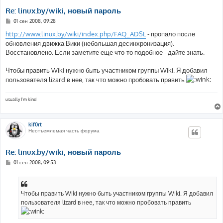
Re: linux.by/wiki, новый пароль
С
01 сен 2008, 09:28
о
о
http://www.linux.by/wiki/index.php/FAQ_ADSL
- пропало после
б
обновления движка Вики (небольшая десинхронизация).
щ
е
Восстановлено. Если заметите еще что-то подобное - дайте знать.
н
и
е
Чтобы править Wiki нужно быть участником группы Wiki. Я добавил
пользователя lizard в нее, так что можно пробовать править
usually I'm kind
kif0rt
Неотъемлемая часть форума
Re: linux.by/wiki, новый пароль
С
01 сен 2008, 09:53
о
о
б
щ
е
Чтобы править Wiki нужно быть участником группы Wiki. Я добавил
н
пользователя lizard в нее, так что можно пробовать править
и
е