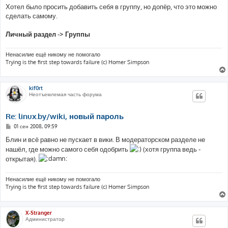
Хотел было просить добавить себя в группу, но допёр, что это можно
сделать самому.
Личный раздел -> Группы
Ненасилие ещё никому не помогало
Trying is the first step towards failure (c) Homer Simpson
kif0rt
Неотъемлемая часть форума
Re: linux.by/wiki, новый пароль
С
01 сен 2008, 09:59
о
о
Блин и всё равно не пускает в вики. В модераторском разделе не
б
нашёл, где можно самого себя одобрить
(хотя группа ведь -
щ
е
открытая).
н
и
е
Ненасилие ещё никому не помогало
Trying is the first step towards failure (c) Homer Simpson
X-Stranger
Администратор