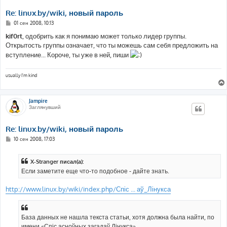
Re: linux.by/wiki, новый пароль
С
01 сен 2008, 10:13
о
о
kif0rt
, одобрить как я понимаю может только лидер группы.
б
Открытость группы означает, что ты можешь сам себя предложить на
щ
е
вступление... Короче, ты уже в ней, пиши
н
и
е
usually I'm kind
Jampire
Заглянувший
Re: linux.by/wiki, новый пароль
С
10 сен 2008, 17:03
о
о
б
X-Stranger писал(а):
щ
е
Если заметите еще что-то подобное - дайте знать.
н
и
е
http://www.linux.by/wiki/index.php/Спіс ... аў_Лінукса
База данных не нашла текста статьи, хотя должна была найти, по
имени «Спіс асноўных загадаў Лінукса».