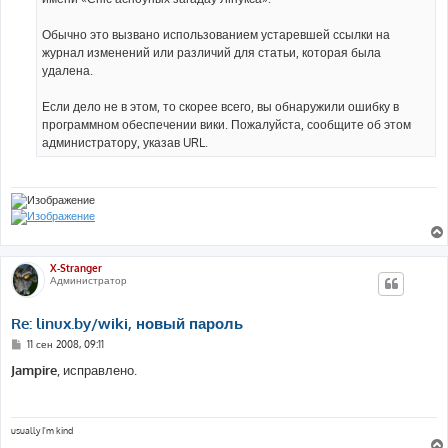
Обычно это вызвано использованием устаревшей ссылки на
журнал изменений или различий для статьи, которая была
удалена.
Если дело не в этом, то скорее всего, вы обнаружили ошибку в
программном обеспечении вики. Пожалуйста, сообщите об этом
администратору, указав URL.
X-Stranger
Администратор
Re: linux.by/wiki, новый пароль
С
11 сен 2008, 09:11
о
о
Jampire
, исправлено.
б
щ
е
н
и
usually I'm kind
е