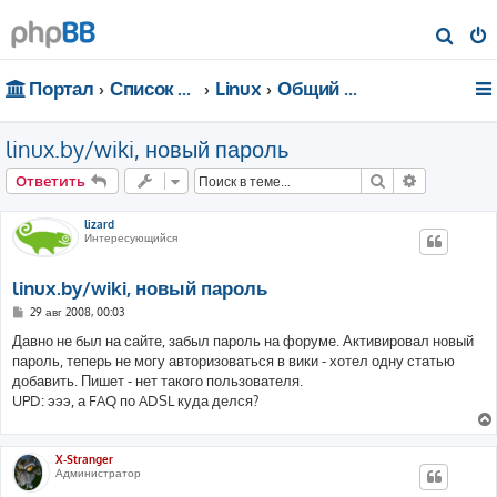
П
о
Портал
Список форумов
Linux
Общий форум
и
с
linux.by/wiki, новый пароль
к
Поиск
Расширен
Ответить
lizard
Интересующийся
linux.by/wiki, новый пароль
С
29 авг 2008, 00:03
о
о
Давно не был на сайте, забыл пароль на форуме. Активировал новый
б
пароль, теперь не могу авторизоваться в вики - хотел одну статью
щ
е
добавить. Пишет - нет такого пользователя.
н
UPD: эээ, а FAQ по ADSL куда делся?
и
е
X-Stranger
Администратор