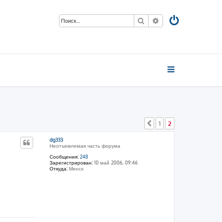
Поиск
Расширенный пои
1
2
Пред.
dg333
Неотъемлемая часть форума
Сообщения:
248
Зарегистрирован:
10 май 2006, 09:46
Откуда:
Менск