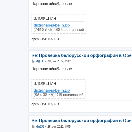
о
Чарговае абнаўленьне:
б
щ
е
н
ВЛОЖЕНИЯ
и
е
dictionaries-be_n.zip
(245.89 КБ) 1886 скачиваний
openSUSE 11.3/12.3
Re: Проверка белорусской орфографии в Openo
С
dg333
»
30 дек 2022, 16:19
о
о
Чарговае абнаўленьне.
б
щ
е
н
ВЛОЖЕНИЯ
и
е
dictionaries-be_n.zip
(864.08 КБ) 1718 скачиваний
openSUSE 11.3/12.3
Re: Проверка белорусской орфографии в Openo
С
dg333
»
29 дек 2023, 11:05
о