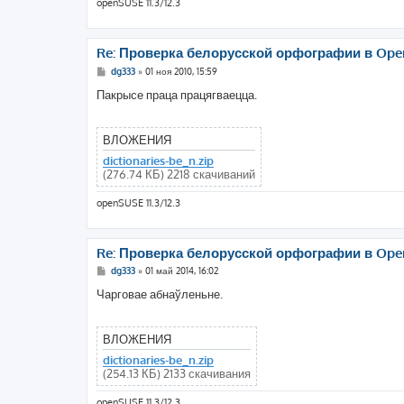
openSUSE 11.3/12.3
Re: Проверка белорусской орфографии в Openo
С
dg333
»
01 ноя 2010, 15:59
о
о
Пакрысе праца працягваецца.
б
щ
е
н
ВЛОЖЕНИЯ
и
е
dictionaries-be_n.zip
(276.74 КБ) 2218 скачиваний
openSUSE 11.3/12.3
Re: Проверка белорусской орфографии в Openo
С
dg333
»
01 май 2014, 16:02
о
о
Чарговае абнаўленьне.
б
щ
е
н
ВЛОЖЕНИЯ
и
е
dictionaries-be_n.zip
(254.13 КБ) 2133 скачивания
openSUSE 11.3/12.3