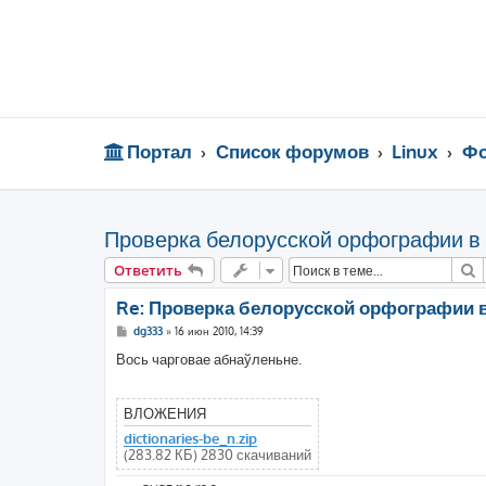
Портал
Список форумов
Linux
Фо
Проверка белорусской орфографии в O
П
Ответить
Re: Проверка белорусской орфографии в 
С
dg333
»
16 июн 2010, 14:39
о
о
Вось чарговае абнаўленьне.
б
щ
е
н
ВЛОЖЕНИЯ
и
е
dictionaries-be_n.zip
(283.82 КБ) 2830 скачиваний