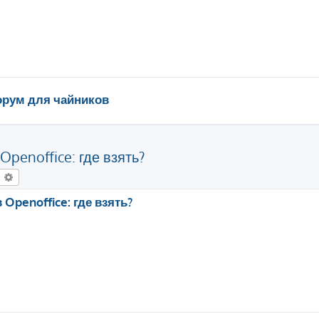
рум для чайников
penoffice: где взять?
оиск
Расширенный поиск
Openoffice: где взять?