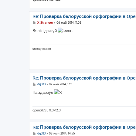
Re: Проверка белорусской орфографии в Openo
С
X-Stranger
»
06 май 2014, 11:08
о
о
Вялiкi дзякуй
б
щ
е
н
и
usually I'm kind
е
Re: Проверка белорусской орфографии в Openo
С
dg333
»
07 май 2014, 17:11
о
о
На здароўе
б
щ
е
н
и
openSUSE 11.3/12.3
е
Re: Проверка белорусской орфографии в Openo
С
dg333
»
08 июл 2014, 14:55