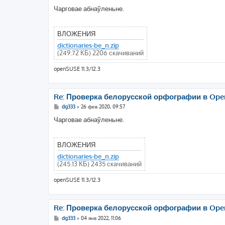
о
о
Чарговае абнаўленьне.
б
щ
е
н
ВЛОЖЕНИЯ
и
е
dictionaries-be_n.zip
(249.72 КБ) 2206 скачиваний
openSUSE 11.3/12.3
Re: Проверка белорусской орфографии в Openo
С
dg333
»
26 фев 2020, 09:57
о
о
Чарговае абнаўленьне.
б
щ
е
н
ВЛОЖЕНИЯ
и
е
dictionaries-be_n.zip
(245.13 КБ) 2435 скачиваний
openSUSE 11.3/12.3
Re: Проверка белорусской орфографии в Openo
С
dg333
»
04 янв 2022, 11:06
о