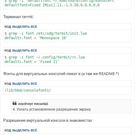
$ grep -i ^defaultfont ~/.kde/share/config/konsolerc

Терминал termit:
КОД:
ВЫДЕЛИТЬ ВСЁ
$ grep -i font /etc/xdg/termit/init.lua

КОД:
ВЫДЕЛИТЬ ВСЁ
$ grep -i font ~/.config/termit/rc.lua

Фонты для виртуальных консолей лежат в (и там же README.*)
КОД:
ВЫДЕЛИТЬ ВСЁ
avpdnepr писал(а):
4. Узнать установленное разрешение экрана
Разрешение виртуальной консоли в знакоместах
КОД:
ВЫДЕЛИТЬ ВСЁ