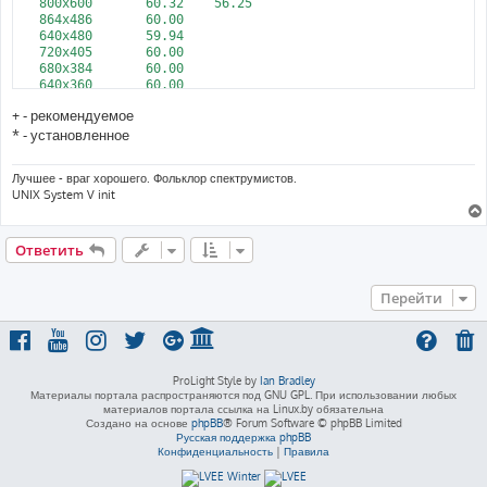
   800x600       60.32    56.25

   864x486       60.00

   640x480       59.94

   720x405       60.00

   680x384       60.00

   640x360       60.00

DP1 disconnected (normal left inverted right x axis y axis)

+ - рекомендуемое
HDMI1 disconnected (normal left inverted right x axis y axis)

HDMI2 disconnected (normal left inverted right x axis y axis)

* - установленное
Лучшее - враг хорошего. Фольклор спектрумистов.
UNIX System V init
Ответить
Перейти
ProLight Style by
Ian Bradley
Материалы портала распространяются под GNU GPL. При использовании любых
материалов портала ссылка на Linux.by обязательна
Создано на основе
phpBB
® Forum Software © phpBB Limited
Русская поддержка phpBB
Конфиденциальность
|
Правила