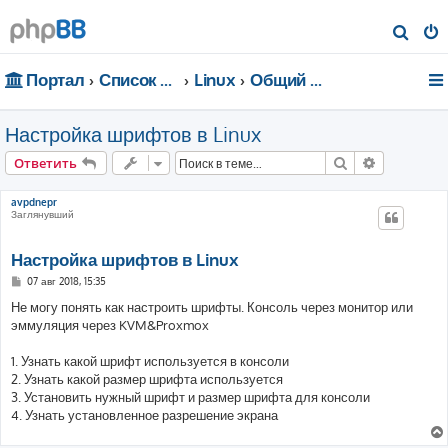
П
о
Портал
Список форумов
Linux
Общий форум
и
с
Настройка шрифтов в Linux
к
Поиск
Расширен
Ответить
avpdnepr
Заглянувший
Настройка шрифтов в Linux
С
07 авг 2018, 15:35
о
о
Не могу понять как настроить шрифты. Консоль через монитор или
б
эммуляция через KVM&Proxmox
щ
е
н
1. Узнать какой шрифт используется в консоли
и
е
2. Узнать какой размер шрифта используется
3. Установить нужный шрифт и размер шрифта для консоли
4. Узнать установленное разрешение экрана