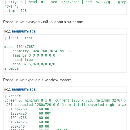
$ stty -a | head -n1 | sed 's/;/\n/g' | sed 's/^ //g' | grep '
rows 48

Разрешение виртуальной консоли в пикселах
КОД:
ВЫДЕЛИТЬ ВСЁ
$ fbset --test

mode "1024x768"

    geometry 1024 768 1024 768 32

    timings 0 0 0 0 0 0 0

    accel true

    rgba 8/16,8/8,8/0,0/0

Разрешение экрана в X-window-system
КОД:
ВЫДЕЛИТЬ ВСЁ
$ xrandr

Screen 0: minimum 8 x 8, current 1280 x 720, maximum 32767 x 3
eDP1 connected 1280x720+0+0 (normal left inverted right x axis
   1366x768      60.00 +

   1280x720      60.00*

   1024x768      60.00

   1024x576      60.00

   960x540       60.00
