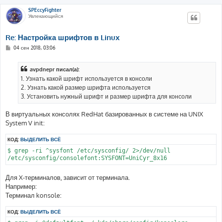
SPEccyFighter
Увлекающийся
Re: Настройка шрифтов в Linux
С
04 сен 2018, 03:06
о
о
б
avpdnepr писал(а):
щ
е
1. Узнать какой шрифт используется в консоли
н
2. Узнать какой размер шрифта используется
и
е
3. Установить нужный шрифт и размер шрифта для консоли
В виртуальных консолях RedHat базированных в системе на UNIX
System V init:
КОД:
ВЫДЕЛИТЬ ВСЁ
$ grep -ri ^sysfont /etc/sysconfig/ 2>/dev/null

Для X-терминалов, зависит от терминала.
Например:
Терминал konsole:
КОД:
ВЫДЕЛИТЬ ВСЁ