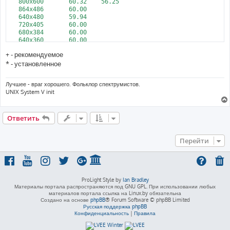
   800x600       60.32    56.25

   864x486       60.00

   640x480       59.94

   720x405       60.00

   680x384       60.00

   640x360       60.00

DP1 disconnected (normal left inverted right x axis y axis)

+ - рекомендуемое
HDMI1 disconnected (normal left inverted right x axis y axis)

HDMI2 disconnected (normal left inverted right x axis y axis)

* - установленное
Лучшее - враг хорошего. Фольклор спектрумистов.
UNIX System V init
Ответить
Перейти
ProLight Style by
Ian Bradley
Материалы портала распространяются под GNU GPL. При использовании любых
материалов портала ссылка на Linux.by обязательна
Создано на основе
phpBB
® Forum Software © phpBB Limited
Русская поддержка phpBB
Конфиденциальность
|
Правила