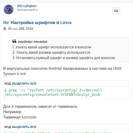
SPEccyFighter
Увлекающийся
Re: Настройка шрифтов в Linux
С
04 сен 2018, 03:06
о
о
б
avpdnepr писал(а):
щ
е
1. Узнать какой шрифт используется в консоли
н
2. Узнать какой размер шрифта используется
и
е
3. Установить нужный шрифт и размер шрифта для консоли
В виртуальных консолях RedHat базированных в системе на UNIX
System V init:
КОД:
ВЫДЕЛИТЬ ВСЁ
$ grep -ri ^sysfont /etc/sysconfig/ 2>/dev/null

Для X-терминалов, зависит от терминала.
Например:
Терминал konsole:
КОД:
ВЫДЕЛИТЬ ВСЁ