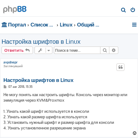
П
о
Портал
Список форумов
Linux
Общий форум
и
с
Настройка шрифтов в Linux
к
Поиск
Расширен
Ответить
avpdnepr
Заглянувший
Настройка шрифтов в Linux
С
07 авг 2018, 15:35
о
о
Не могу понять как настроить шрифты. Консоль через монитор или
б
эммуляция через KVM&Proxmox
щ
е
н
1. Узнать какой шрифт используется в консоли
и
е
2. Узнать какой размер шрифта используется
3. Установить нужный шрифт и размер шрифта для консоли
4. Узнать установленное разрешение экрана