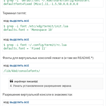
$ grep -i ^defaultfont ~/.kde/share/config/konsolerc

Терминал termit:
КОД:
ВЫДЕЛИТЬ ВСЁ
$ grep -i font /etc/xdg/termit/init.lua

КОД:
ВЫДЕЛИТЬ ВСЁ
$ grep -i font ~/.config/termit/rc.lua

Фонты для виртуальных консолей лежат в (и там же README.*)
КОД:
ВЫДЕЛИТЬ ВСЁ
avpdnepr писал(а):
4. Узнать установленное разрешение экрана
Разрешение виртуальной консоли в знакоместах
КОД:
ВЫДЕЛИТЬ ВСЁ