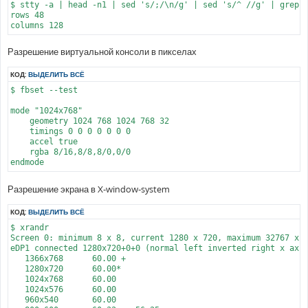
$ stty -a | head -n1 | sed 's/;/\n/g' | sed 's/^ //g' | grep '
rows 48

Разрешение виртуальной консоли в пикселах
КОД:
ВЫДЕЛИТЬ ВСЁ
$ fbset --test

mode "1024x768"

    geometry 1024 768 1024 768 32

    timings 0 0 0 0 0 0 0

    accel true

    rgba 8/16,8/8,8/0,0/0

Разрешение экрана в X-window-system
КОД:
ВЫДЕЛИТЬ ВСЁ
$ xrandr

Screen 0: minimum 8 x 8, current 1280 x 720, maximum 32767 x 3
eDP1 connected 1280x720+0+0 (normal left inverted right x axis
   1366x768      60.00 +

   1280x720      60.00*

   1024x768      60.00

   1024x576      60.00

   960x540       60.00
