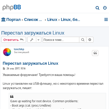
П
о
Портал
Список форумов
Linux
Linux, безопасность, сети
и
с
Перестал загружаться Linux
к
Поиск
Расширен
Ответить
tonchikp
Заглянувший
Перестал загружаться Linux
С
26 апр 2017, 10:16
о
о
Уважаемые форумчане! Требуется ваша помощь!
б
щ
е
Linux установлен на USB-флешку, но с некоторого времени перестал
н
загружаться, пишет:
и
е
Gave up waiting for root device. Common problems:
- Boot args (cat /proc/cmdline)