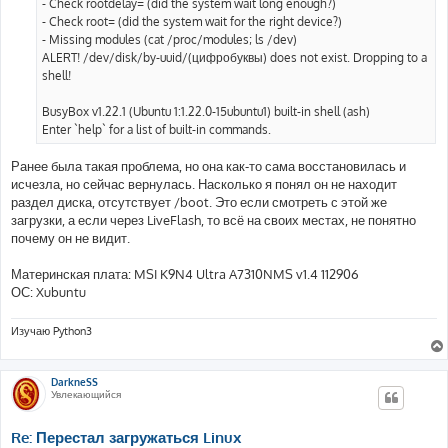
- Check rootdelay= (did the system wait long enough?)
- Check root= (did the system wait for the right device?)
- Missing modules (cat /proc/modules; ls /dev)
ALERT! /dev/disk/by-uuid/(цифробуквы) does not exist. Dropping to a
shell!
BusyBox v1.22.1 (Ubuntu 1:1.22.0-15ubuntu1) built-in shell (ash)
Enter `help` for a list of built-in commands.
Ранее была такая проблема, но она как-то сама восстановилась и
исчезла, но сейчас вернулась. Насколько я понял он не находит
раздел диска, отсутствует /boot. Это если смотреть с этой же
загрузки, а если через LiveFlash, то всё на своих местах, не понятно
почему он не видит.
Материнская плата: MSI K9N4 Ultra A7310NMS v1.4 112906
ОС: Xubuntu
Изучаю Python3
DarkneSS
Увлекающийся
Re: Перестал загружаться Linux