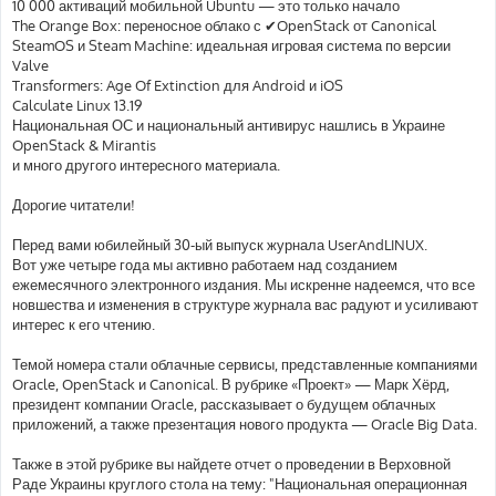
10 000 активаций мобильной Ubuntu — это только начало
The Orange Box: переносное облако с ✔OpenStack от Canonical
SteamOS и Steam Machine: идеальная игровая система по версии
Valve
Transformers: Age Of Extinction для Android и iOS
Calculate Linux 13.19
Национальная ОС и национальный антивирус нашлись в Украине
OpenStack & Mirantis
и много другого интересного материала.
Дорогие читатели!
Перед вами юбилейный 30-ый выпуск журнала UserAndLINUX.
Вот уже четыре года мы активно работаем над созданием
ежемесячного электронного издания. Мы искренне надеемся, что все
новшества и изменения в структуре журнала вас радуют и усиливают
интерес к его чтению.
Темой номера стали облачные сервисы, представленные компаниями
Oracle, OpenStack и Canonical. В рубрике «Проект» — Марк Хёрд,
президент компании Oracle, рассказывает о будущем облачных
приложений, а также презентация нового продукта — Oracle Big Data.
Также в этой рубрике вы найдете отчет о проведении в Верховной
Раде Украины круглого стола на тему: "Национальная операционная