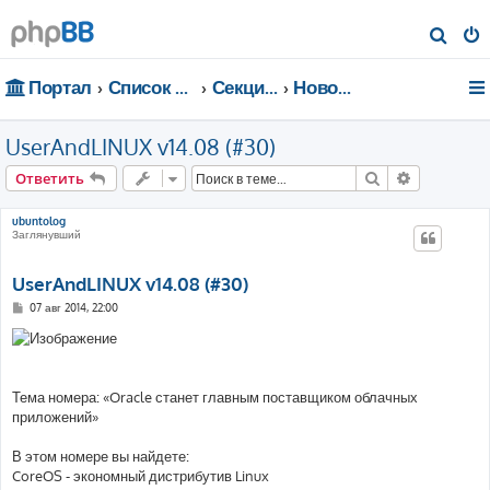
П
о
Портал
Список форумов
Секции портала
Новости
и
с
UserAndLINUX v14.08 (#30)
к
Поиск
Расширен
Ответить
ubuntolog
Заглянувший
UserAndLINUX v14.08 (#30)
С
07 авг 2014, 22:00
о
о
б
щ
е
н
Тема номера: «Oracle станет главным поставщиком облачных
и
е
приложений»
В этом номере вы найдете:
CoreOS - экономный дистрибутив Linux