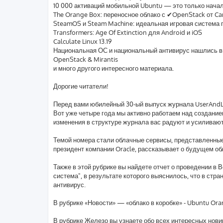
10 000 активаций мобильной Ubuntu — это только нача
The Orange Box: переносное облако с ✔OpenStack от Ca
SteamOS и Steam Machine: идеальная игровая система п
Transformers: Age Of Extinction для Android и iOS
Calculate Linux 13.19
Национальная ОС и национальный антивирус нашлись в
OpenStack & Mirantis
и много другого интересного материала.
Дорогие читатели!
Перед вами юбилейный 30-ый выпуск журнала UserAndL
Вот уже четыре года мы активно работаем над создание
изменения в структуре журнала вас радуют и усиливают 
Темой номера стали облачные сервисы, представленные 
президент компании Oracle, рассказывает о будущем об
Также в этой рубрике вы найдете отчет о проведении в 
система", в результате которого выяснилось, что в стр
антивирус.
В рубрике «Новости» — «облако в коробке» - Ubuntu Or
В рубрике Железо вы узнаете обо всех интересных нови