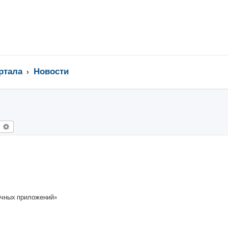
ртала
Новости
оиск
Расширенный поиск
ачных приложений»