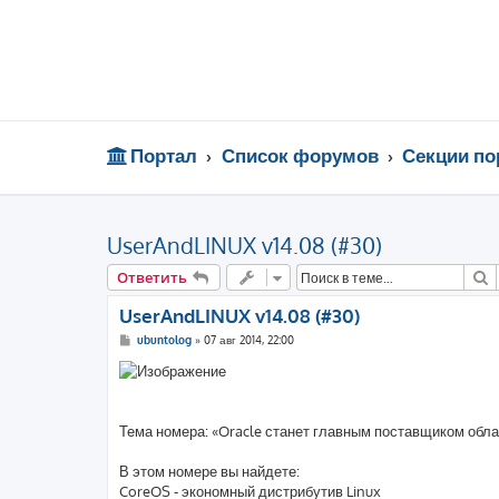
Портал
Список форумов
Секции по
UserAndLINUX v14.08 (#30)
П
Ответить
UserAndLINUX v14.08 (#30)
С
ubuntolog
»
07 авг 2014, 22:00
о
о
б
щ
е
н
Тема номера: «Oracle станет главным поставщиком обл
и
е
В этом номере вы найдете:
CoreOS - экономный дистрибутив Linux