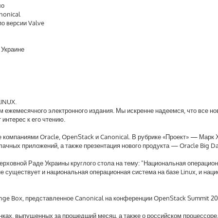
ло
nonical
о версии Valve
 Украине
INUX.
м ежемесячного электронного издания. Мы искренне надеемся, что все но
интерес к его чтению.
компаниями Oracle, OpenStack и Canonical. В рубрике «Проект» — Марк 
лачных приложений, а также презентация нового продукта — Oracle Big Da
Верховной Раде Украины круглого стола на тему: "Национальная операцио
ане существует и национальная операционная система на базе Linux, и нац
ange Box, представленное Canonical на конференции OpenStack Summit 20
нках, выпущенных за прошедший месяц, а также о российском процессоре