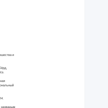
вшества и
Хёрд,
ta.
нная
иональный
14.
, названым