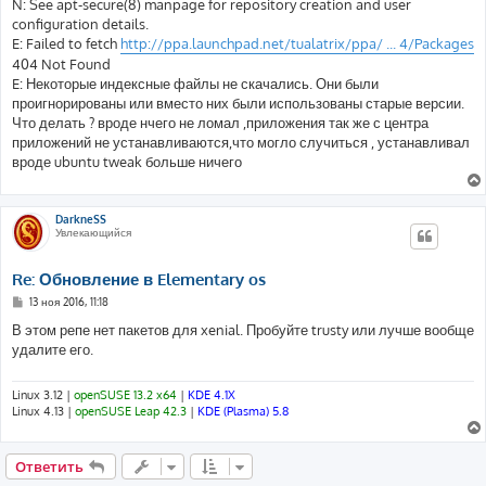
N: See apt-secure(8) manpage for repository creation and user
configuration details.
E: Failed to fetch
http://ppa.launchpad.net/tualatrix/ppa/ ... 4/Packages
404 Not Found
E: Некоторые индексные файлы не скачались. Они были
проигнорированы или вместо них были использованы старые версии.
Что делать ? вроде нчего не ломал ,приложения так же с центра
приложений не устанавливаются,что могло случиться , устанавливал
вроде ubuntu tweak больше ничего
DarkneSS
Увлекающийся
Re: Обновление в Elementary os
С
13 ноя 2016, 11:18
о
о
В этом репе нет пакетов для xenial. Пробуйте trusty или лучше вообще
б
удалите его.
щ
е
н
и
Linux 3.12 |
openSUSE 13.2 x64
|
KDE 4.1X
е
Linux 4.13 |
openSUSE Leap 42.3
|
KDE (Plasma) 5.8
Ответить