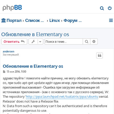
П
о
Портал
Список форумов
Linux
Форум для чайников
и
с
Обновление в Elementary os
к
Поиск
Расширен
Ответить
andersen
Заглянувший
Обновление в Elementary os
С
13 ноя 2016, 11:00
о
о
здравствуйте ! помогите найти причину, не могу обновить elementary
б
os, при sudo apt-get update идёт один игнор ,при помощи обновления
щ
е
приложений выскакивает- Ошибка при загрузке информации об
н
источниках приложения - (как с основного так с русского сервера), W:
и
е
The repository '
http://ppa.launchpad.net/tualatrix/ppa/ubuntu
xenial
Release' does not have a Release file.
N: Data from such a repository can't be authenticated and is therefore
potentially dangerous to use.