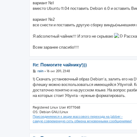
вариант №1
вместо Ubuntu 11.04 поставить Debian 6.0 и оставить Ви
вариант №2
все снести и поставить другую сборку винды(нынешняя к
Я абсолютный чайник!!! И этого не скрываю
Расскаж
Всем заранее спасибо!!!!
Re: Помогите чайнику!)))
С
rain
»
16 окт 2011, 23:48
о
о
1) Скачать установочный образ Debian'a, залить его на 
б
флешку можно воспользоваться имеющейся Убунтой. Кста
щ
е
достаточно понятно и на русском языке. На вопрос разб
н
на которых стоит Убунта - нужные форматировать.
и
е
Registered Linux User #377068
OS: Debian GNU/Linux
Присоединяемся к акции массового перехода на Jabber -
самую современную сеть обмена мгновенными сообщениями!