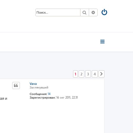
Поиск
Расширенный пои
1
2
3
4
След.
Vava
Заглянувший
Сообщения:
14
Зарегистрирован:
16 окт 2011, 22:31
ая и