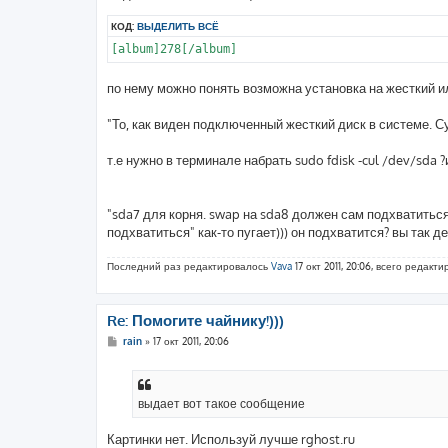
б
щ
КОД:
ВЫДЕЛИТЬ ВСЁ
е
н
[album]278[/album]
и
е
по нему можно понять возможна установка на жесткий и
"То, как виден подключенный жесткий диск в системе. С
т.е нужно в терминале набрать sudo fdisk -cul /dev/sda 
"sda7 для корня. swap на sda8 должен сам подхватиться,
подхватиться" как-то пугает))) он подхватится? вы так 
Последний раз редактировалось
Vava
17 окт 2011, 20:06, всего редакти
Re: Помогите чайнику!)))
С
rain
»
17 окт 2011, 20:06
о
о
б
щ
е
выдает вот такое сообщение
н
и
е
Картинки нет. Используй лучше rghost.ru