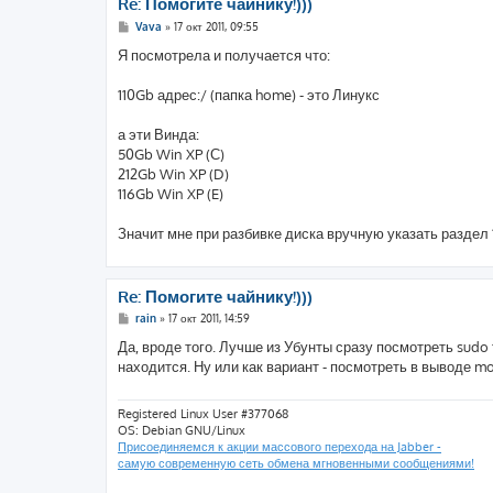
Re: Помогите чайнику!)))
С
Vava
»
17 окт 2011, 09:55
о
о
Я посмотрела и получается что:
б
щ
е
110Gb адрес:/ (папка home) - это Линукс
н
и
е
а эти Винда:
50Gb Win XP (С)
212Gb Win XP (D)
116Gb Win XP (E)
Значит мне при разбивке диска вручную указать раздел 
Re: Помогите чайнику!)))
С
rain
»
17 окт 2011, 14:59
о
о
Да, вроде того. Лучше из Убунты сразу посмотреть sudo f
б
находится. Ну или как вариант - посмотреть в выводе mo
щ
е
н
и
Registered Linux User #377068
е
OS: Debian GNU/Linux
Присоединяемся к акции массового перехода на Jabber -
самую современную сеть обмена мгновенными сообщениями!