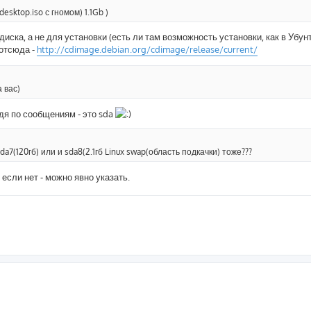
esktop.iso с гномом) 1.1Gb )
диска, а не для установки (есть ли там возможность установки, как в Убунт
 отсюда -
http://cdimage.debian.org/cdimage/release/current/
 вас)
дя по сообщениям - это sda
a7(120гб) или и sda8(2.1гб Linux swap(область подкачки) тоже???
если нет - можно явно указать.