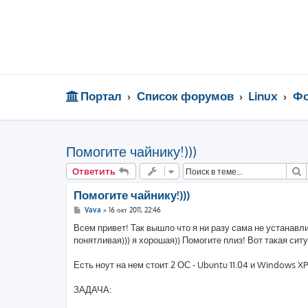
Портал
Список форумов
Linux
Фо
Помогите чайнику!)))
П
Ответить
Помогите чайнику!)))
С
Vava
»
16 окт 2011, 22:46
о
о
Всем привет! Так вышло что я ни разу сама не устанавли
б
понятливая))) я хорошая)) Помогите плиз! Вот такая ситу
щ
е
н
Есть ноут на нем стоит 2 ОС - Ubuntu 11.04 и Windows XP
и
е
ЗАДАЧА: