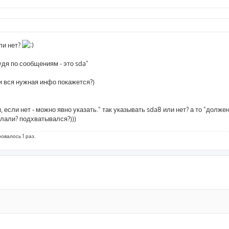
ли нет?
удя по сообщениям - это sda"
?и вся нужная инфо покажется?)
 если нет - можно явно указать." так указывать sda8 или нет? а то "долже
делали? подхватывался?)))
ровалось 1 раз.