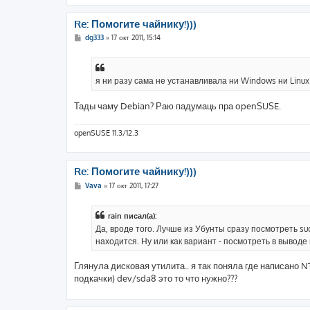
Re: Помогите чайнику!)))
С
dg333
»
17 окт 2011, 15:14
о
о
б
щ
е
я ни разу сама не устанавливала ни Windows ни Linux
н
и
е
Тады чаму Debian? Раю падумаць пра openSUSE.
openSUSE 11.3/12.3
Re: Помогите чайнику!)))
С
Vava
»
17 окт 2011, 17:27
о
о
б
rain писал(а):
щ
е
Да, вроде того. Лучше из Убунты сразу посмотреть sud
н
находится. Ну или как вариант - посмотреть в выводе
и
е
Глянула дисковая утилита.. я так поняла где написано NT
подкачки) dev/sda8 это то что нужно???