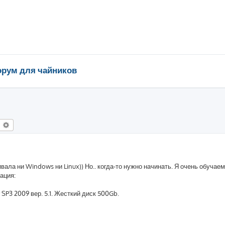
рум для чайников
оиск
Расширенный поиск
вала ни Windows ни Linux)) Но.. когда-то нужно начинать. Я очень обучаем
ация:
 SP3 2009 вер. 5.1. Жесткий диск 500Gb.