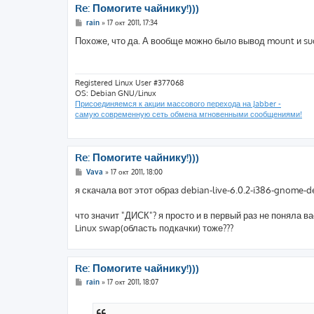
Re: Помогите чайнику!)))
С
rain
»
17 окт 2011, 17:34
о
о
Похоже, что да. А вообще можно было вывод mount и su
б
щ
е
н
и
Registered Linux User #377068
е
OS: Debian GNU/Linux
Присоединяемся к акции массового перехода на Jabber -
самую современную сеть обмена мгновенными сообщениями!
Re: Помогите чайнику!)))
С
Vava
»
17 окт 2011, 18:00
о
о
я скачала вот этот образ debian-live-6.0.2-i386-gnome-de
б
щ
е
что значит "ДИСК"? я просто и в первый раз не поняла ва
н
Linux swap(область подкачки) тоже???
и
е
Re: Помогите чайнику!)))
С
rain
»
17 окт 2011, 18:07
о
о
б