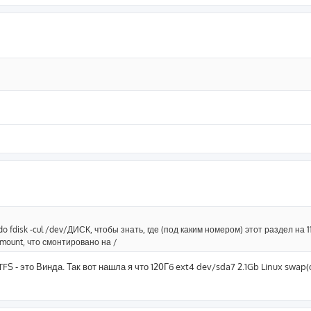
o fdisk -cul /dev/ДИСК, чтобы знать, где (под каким номером) этот раздел на 1
 mount, что смонтировано на /
FS - это Винда. Так вот нашла я что 120Гб ext4 dev/sda7 2.1Gb Linux swap