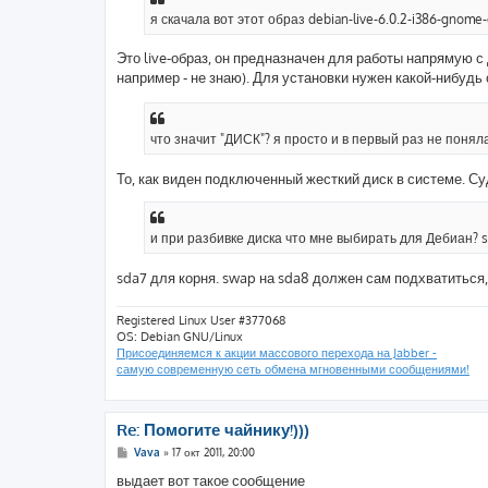
щ
е
я скачала вот этот образ debian-live-6.0.2-i386-gnome-d
н
и
е
Это live-образ, он предназначен для работы напрямую с 
например - не знаю). Для установки нужен какой-нибудь
что значит "ДИСК"? я просто и в первый раз не поняла
То, как виден подключенный жесткий диск в системе. Су
и при разбивке диска что мне выбирать для Дебиан? sd
sda7 для корня. swap на sda8 должен сам подхватиться, 
Registered Linux User #377068
OS: Debian GNU/Linux
Присоединяемся к акции массового перехода на Jabber -
самую современную сеть обмена мгновенными сообщениями!
Re: Помогите чайнику!)))
С
Vava
»
17 окт 2011, 20:00
о
о
выдает вот такое сообщение