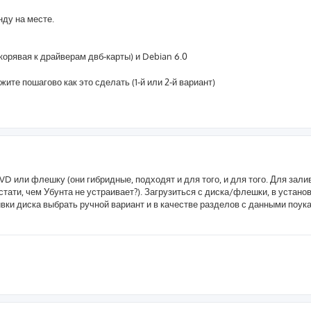
нду на месте.
орявая к драйверам двб-карты) и Debian 6.0
ите пошагово как это сделать (1-й или 2-й вариант)
DVD или флешку (они гибридные, подходят и для того, и для того. Для зали
ти, чем Убунта не устраивает?). Загрузиться с диска/флешки, в устано
ивки диска выбрать ручной вариант и в качестве разделов с данными поука