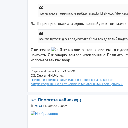
т.е нужно в терминале набрать sudo fdisk -cul /dev/sd
Да. В принципе, если это единственный диск - его можн
как-то пугает))) он подхватится? вы так делали? подхв
Я не помню
. Я не так часто ставлю системы (на дес
наизусть. Я ж говорю, там все и так понятно. Если что -
использовать как swap
Registered Linux User #377068
OS: Debian GNU/Linux
Присоединяемся к акции массового перехода на Jabber -
самую современную сеть обмена мгновенными сообщениями!
Re: Помогите чайнику!)))
С
Vava
»
17 окт 2011, 20:09
о
о
б
щ
е
н