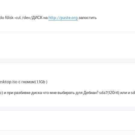
do fdisk -cul /dev/ДИСК на
http://paste.org
запостить
sktop.iso с гномом) 1.1Gb )
с) и при разбивке диска что мне выбирать для Дебиан? sda7(120гб) или и sd