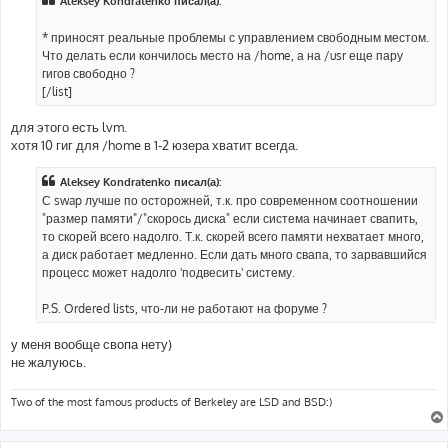
Aleksey Kondratenko писал(а):
* приносят реальные проблемы с управлением свободным местом.
Что делать если кончилось место на /home, а на /usr еще пару
гигов свободно ?
[/list]
для этого есть lvm.
хотя 10 гиг для /home в 1-2 юзера хватит всегда.
Aleksey Kondratenko писал(а):
С swap лучше по осторожней, т.к. про современном соотношении
"размер памяти"/"скорось диска" если система начинает свапить,
то скорей всего надолго. Т.к. скорей всего памяти нехватает много,
а диск работает медленно. Если дать много свапа, то зарвавшийся
процесс может надолго 'подвесить' систему.
P.S. Ordered lists, что-ли не работают на форуме ?
у меня вообще свопа нету)
не жалуюсь.
Two of the most famous products of Berkeley are LSD and BSD:)