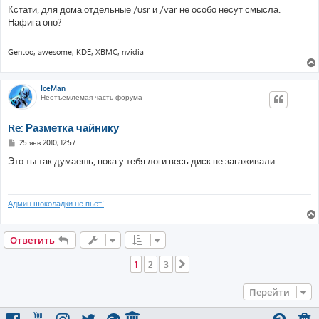
о
Кстати, для дома отдельные /usr и /var не особо несут смысла.
б
Нафига оно?
щ
е
н
и
Gentoo, awesome, KDE, XBMC, nvidia
е
IceMan
Неотъемлемая часть форума
Re: Разметка чайнику
С
25 янв 2010, 12:57
о
о
Это ты так думаешь, пока у тебя логи весь диск не загаживали.
б
щ
е
н
и
Админ шоколадки не пьет!
е
Ответить
1
2
3
След.
Перейти