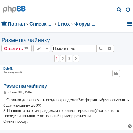
П
о
Портал
Список форумов
Linux
Форум для чайников
и
с
Разметка чайнику
к
Поиск
Расширен
Ответить
1
2
3
След.
Dobr1k
Заглянувший
Разметка чайнику
С
22 янв 2010, 16:04
о
о
1. Сколько должно быть создано разделов?их форматы?(использовать
б
буду мандриву 2009)
щ
е
2. Напишите по этим разделам точки монтирования(/home что то
н
такое)или напишите детальный пример разметки.
и
е
Очень прошу.