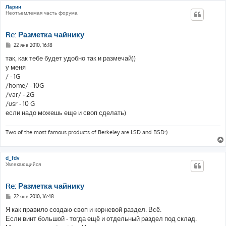
Ларин
Неотъемлемая часть форума
Re: Разметка чайнику
С
22 янв 2010, 16:18
о
о
так, как тебе будет удобно так и размечай))
б
у меня
щ
е
/ - 1G
н
/home/ - 10G
и
е
/var/ - 2G
/usr - 10 G
если надо можешь еще и своп сделать)
Two of the most famous products of Berkeley are LSD and BSD:)
d_fdv
Увлекающийся
Re: Разметка чайнику
С
22 янв 2010, 16:48
о
о
Я как правило создаю своп и корневой раздел. Всё.
б
Если винт большой - тогда ещё и отдельный раздел под склад.
щ
е