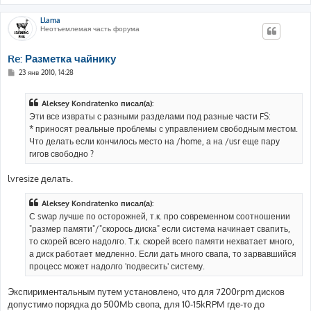
Llama
Неотъемлемая часть форума
Re: Разметка чайнику
С
23 янв 2010, 14:28
о
о
б
Aleksey Kondratenko писал(а):
щ
е
Эти все извраты с разными разделами под разные части FS:
н
* приносят реальные проблемы с управлением свободным местом.
и
е
Что делать если кончилось место на /home, а на /usr еще пару
гигов свободно ?
lvresize делать.
Aleksey Kondratenko писал(а):
С swap лучше по осторожней, т.к. про современном соотношении
"размер памяти"/"скорось диска" если система начинает свапить,
то скорей всего надолго. Т.к. скорей всего памяти нехватает много,
а диск работает медленно. Если дать много свапа, то зарвавшийся
процесс может надолго 'подвесить' систему.
Экспириментальным путем установлено, что для 7200rpm дисков
допустимо порядка до 500Mb свопа, для 10-15kRPM где-то до