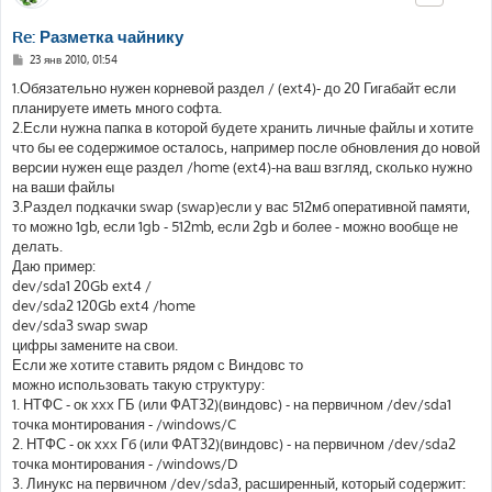
Re: Разметка чайнику
С
23 янв 2010, 01:54
о
о
1.Обязательно нужен корневой раздел / (ext4)- до 20 Гигабайт если
б
планируете иметь много софта.
щ
е
2.Если нужна папка в которой будете хранить личные файлы и хотите
н
что бы ее содержимое осталось, например после обновления до новой
и
е
версии нужен еще раздел /home (ext4)-на ваш взгляд, сколько нужно
на ваши файлы
3.Раздел подкачки swap (swap)если у вас 512мб оперативной памяти,
то можно 1gb, если 1gb - 512mb, если 2gb и более - можно вообще не
делать.
Даю пример:
dev/sda1 20Gb ext4 /
dev/sda2 120Gb ext4 /home
dev/sda3 swap swap
цифры замените на свои.
Если же хотите ставить рядом с Виндовс то
можно использовать такую структуру:
1. НТФС - ок xxx ГБ (или ФАТ32)(виндовс) - на первичном /dev/sda1
точка монтирования - /windows/C
2. НТФС - ок xxx Гб (или ФАТ32)(виндовс) - на первичном /dev/sda2
точка монтирования - /windows/D
3. Линукс на первичном /dev/sda3, расширенный, который содержит: