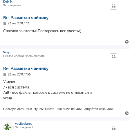
Dobr1k
Заглянувший
Re: Разметка чайнику
С
22 янв 2010, 17:23
о
о
Спасибо за ответы! Постараюсь все учесть!)
б
щ
е
н
и
е
Virgil
Неотъемлемая часть форума
Re: Разметка чайнику
С
22 янв 2010, 17:55
о
о
У меня
б
/ - вся система
щ
е
/all - все файлы, которые к системе не относятся и
н
swap.
и
е
Пользую Arch Linux. Ну, вы знаете - "не было печали - апдейтов накачали".
vasilbelarus
Заглянувший