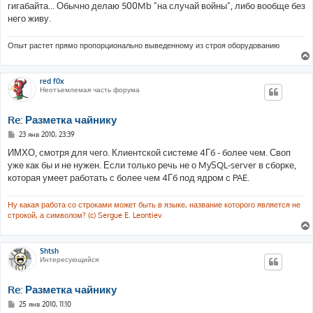
гигабайта... Обычно делаю 500Mb "на случай войны", либо вообще без
него живу.
Опыт растет прямо пропорционально выведенному из строя оборудованию
red f0x
Неотъемлемая часть форума
Re: Разметка чайнику
С
23 янв 2010, 23:39
о
о
ИМХО, смотря для чего. Клиентской системе 4Гб - более чем. Своп
б
уже как бы и не нужен. Если только речь не о MySQL-server в сборке,
щ
е
которая умеет работать с более чем 4Гб под ядром с PAE.
н
и
е
Ну какая работа со строками может быть в языке, название которого является не
строкой, а символом? (c) Sergue E. Leontiev
Shtsh
Интересующийся
Re: Разметка чайнику
С
25 янв 2010, 11:10
о