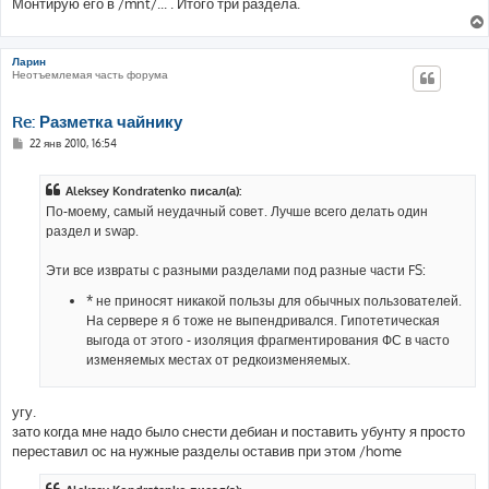
Монтирую его в /mnt/... . Итого три раздела.
н
и
е
Ларин
Неотъемлемая часть форума
Re: Разметка чайнику
С
22 янв 2010, 16:54
о
о
б
Aleksey Kondratenko писал(а):
щ
е
По-моему, самый неудачный совет. Лучше всего делать один
н
раздел и swap.
и
е
Эти все извраты с разными разделами под разные части FS:
* не приносят никакой пользы для обычных пользователей.
На сервере я б тоже не выпендривался. Гипотетическая
выгода от этого - изоляция фрагментирования ФС в часто
изменяемых местах от редкоизменяемых.
угу.
зато когда мне надо было снести дебиан и поставить убунту я просто
переставил ос на нужные разделы оставив при этом /home