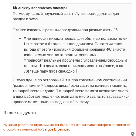
о
б
Aleksey Kondratenko писал(а):
щ
е
По-моему, самый неудачный совет. Лучше всего делать один
н
раздел и swap.
и
е
Эти все извраты с разными разделами под разные части FS:
* не приносят никакой пользы для обычных пользователей.
На сервере я б тоже не выпендривался. Гипотетическая
выгода от этого - изоляция фрагментирования ФС в часто
изменяемых местах от редкоизменяемых.
* приносят реальные проблемы с управлением свободным
местом. Что делать если кончилось место на /home, а на
/usr еще пару гигов свободно ?
С swap лучше по осторожней, т.к. про современном соотношении
"размер памяти"/"скорось диска" если система начинает свапить,
то скорей всего надолго. Т.к. скорей всего памяти нехватает много,
а диск работает медленно. Если дать много свапа, то зарвавшийся
процесс может надолго 'подвесить' систему.
Я тоже так думаю.
Ну какая работа со строками может быть в языке, название которого является не
строкой, а символом? (c) Sergue E. Leontiev