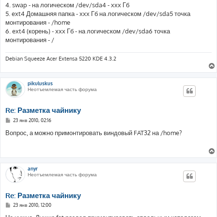
4. swap - на логическом /dev/sda4 - xxx Гб
5. ext4 Домашняя папка - xxx Гб на логическом /dev/sda5 точка
монтирования - /home
6. ext4 (корень) - xxx Гб - на логическом /dev/sda6 точка
монтирования - /
Debian Squeeze Acer Extensa 5220 KDE 4.3.2
pikuluskus
Неотъемлемая часть форума
Re: Разметка чайнику
С
23 янв 2010, 02:16
о
о
Вопрос, а можно примонтировать виндовый FAT32 на /home?
б
щ
е
н
и
е
anyr
Неотъемлемая часть форума
Re: Разметка чайнику
С
23 янв 2010, 12:00
о
о