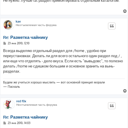
Не нужно. Лучше fat раздел примонтировать отдельным каталогом.
б
щ
е
н
и
е
kae
Неотъемлемая часть форума
Re: Разметка чайнику
С
23 янв 2010, 12:10
о
о
Всегда выделяю отдельный раздел для /home , удобно при
б
переустановках. Делать ли для всего остального один раздел под / ,
щ
е
или еще что отделять - дело вкуса. Если есть "вывьдовс", то полезно
н
делать /home не сдишком большим и основное зранить на вынь-
и
е
разделах.
Будем же учиться хорошо мыслить — вот основной принцип морали
— Паскаль
red f0x
Неотъемлемая часть форума
Re: Разметка чайнику
С
23 янв 2010, 14:03
о