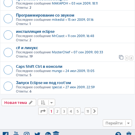
Последнее сообщение
MAKAPOH
«
03 ноя 2009, 18:11
Ответы:
2
Программирование со звуком
Последнее сообщение
mikedld
«
15 окт 2009, 01:16
Ответы:
1
инсталляция eclipse
Последнее сообщение
MrCoast
«
11 сен 2009, 16:48
Ответы:
2
c# и линукс
Последнее сообщение
MasterChief
«
07 сен 2009, 00:33
Ответы:
19
1
2
Caps Shift Ctrl в консоли
Последнее сообщение
mungo
«
24 июл 2009, 13:05
Ответы:
5
Запуск Eclipse не под root'ом
Последнее сообщение
special
«
27 июн 2009, 22:59
Ответы:
6
Новая тема
Страница
1
из
11
1
2
3
4
5
11
…
След.
Перейти