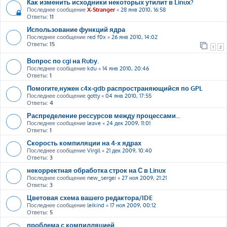
Как изменить исходники некоторых утилит в Linux?
Последнее сообщение
X-Stranger
«
28 янв 2010, 16:58
Ответы:
11
Использование функций ядра
Последнее сообщение
red f0x
«
26 янв 2010, 14:02
Ответы:
15
1
2
Вопрос по cgi на Ruby.
Последнее сообщение
kdu
«
14 янв 2010, 20:46
Ответы:
1
Помогите,нужен c4x-gdb распространяющийся по GPL
Последнее сообщение
gotty
«
04 янв 2010, 17:55
Ответы:
4
Распределение рессурсов между процессами...
Последнее сообщение
leave
«
24 дек 2009, 11:01
Ответы:
1
Скорость компиляции на 4-х ядрах
Последнее сообщение
Virgil
«
21 дек 2009, 10:40
Ответы:
3
некорректная обработка строк на С в Linux
Последнее сообщение
new_sergei
«
27 ноя 2009, 21:21
Ответы:
3
Цветовая схема вашего редактора/IDE
Последнее сообщение
leikind
«
17 ноя 2009, 00:12
Ответы:
5
проблема с компилляцией