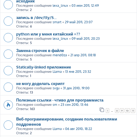
исходник
Последнее сообщение
lexa_linux
«
03 июн 2011, 12:49
Ответы:
2
запись в /dev/tty/S...
Последнее сообщение
smart
«
29 май 2011, 23:07
Ответы:
6
python или у меня китайский =??
Последнее сообщение
lexa_linux
«
09 май 2011, 20:23
Ответы:
5
Замена строчек в файле
Последнее сообщение
mend0za
«
21 апр 2011, 08:18
Ответы:
5
Statically-linked приложение
Последнее сообщение
Llama
«
13 янв 2011, 23:32
Ответы:
1
не могу доделать скрипт
Последнее сообщение
svgu
«
31 дек 2010, 19:00
Ответы:
13
Полезные ссылки - чтиво для программиста
Последнее сообщение
sm
«
23 сен 2010, 13:46
Ответы:
163
1
…
8
9
10
11
Веб-программирование, создание пользователями
поддоменов
Последнее сообщение
Llama
«
06 авг 2010, 18:22
Ответы:
2