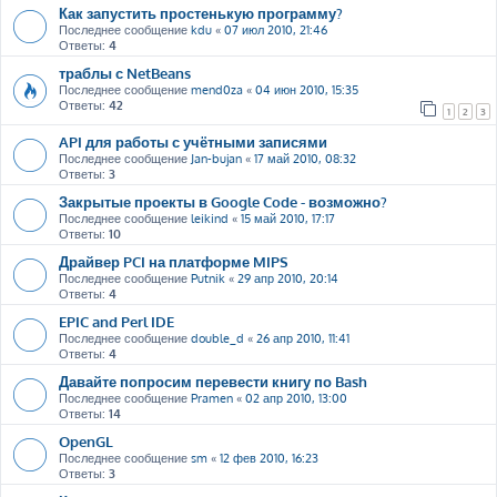
Как запустить простенькую программу?
Последнее сообщение
kdu
«
07 июл 2010, 21:46
Ответы:
4
траблы с NetBeans
Последнее сообщение
mend0za
«
04 июн 2010, 15:35
Ответы:
42
1
2
3
API для работы с учётными записями
Последнее сообщение
Jan-bujan
«
17 май 2010, 08:32
Ответы:
3
Закрытые проекты в Google Code - возможно?
Последнее сообщение
leikind
«
15 май 2010, 17:17
Ответы:
10
Драйвер PCI на платформе MIPS
Последнее сообщение
Putnik
«
29 апр 2010, 20:14
Ответы:
4
EPIC and Perl IDE
Последнее сообщение
double_d
«
26 апр 2010, 11:41
Ответы:
4
Давайте попросим перевести книгу по Bash
Последнее сообщение
Pramen
«
02 апр 2010, 13:00
Ответы:
14
OpenGL
Последнее сообщение
sm
«
12 фев 2010, 16:23
Ответы:
3