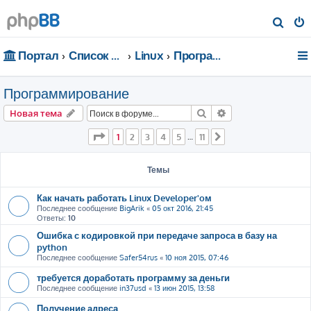
П
о
Портал
Список форумов
Linux
Программирование
и
с
Программирование
к
Поиск
Расширенный пои
Новая тема
Страница
1
из
11
1
2
3
4
5
11
…
След.
Темы
Как начать работать Linux Developer'oм
Последнее сообщение
BigArik
«
05 окт 2016, 21:45
Ответы:
10
Ошибка с кодировкой при передаче запроса в базу на
python
Последнее сообщение
Safer54rus
«
10 ноя 2015, 07:46
требуется доработать программу за деньги
Последнее сообщение
in37usd
«
13 июн 2015, 13:58
Получение адреса