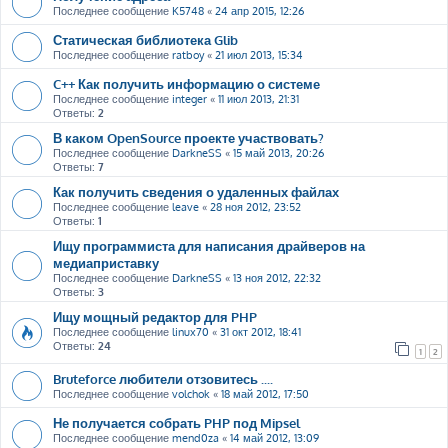
Последнее сообщение
K5748
«
24 апр 2015, 12:26
Статическая библиотека Glib
Последнее сообщение
ratboy
«
21 июл 2013, 15:34
C++ Как получить информацию о системе
Последнее сообщение
integer
«
11 июл 2013, 21:31
Ответы:
2
В каком OpenSource проекте участвовать?
Последнее сообщение
DarkneSS
«
15 май 2013, 20:26
Ответы:
7
Как получить сведения о удаленных файлах
Последнее сообщение
leave
«
28 ноя 2012, 23:52
Ответы:
1
Ищу программиста для написания драйверов на
медиаприставку
Последнее сообщение
DarkneSS
«
13 ноя 2012, 22:32
Ответы:
3
Ищу мощный редактор для PHP
Последнее сообщение
linux70
«
31 окт 2012, 18:41
Ответы:
24
1
2
Bruteforce любители отзовитесь ....
Последнее сообщение
volchok
«
18 май 2012, 17:50
Не получается собрать PHP под Mipsel
Последнее сообщение
mend0za
«
14 май 2012, 13:09