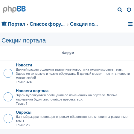
П
о
Портал
Список форумов
Секции портала
и
с
Секции портала
к
Форум
Новости
Данный раздел содержит различные новости на околинуксовые темы.
Здесь же их можно и нужно обсуждать. В данный момент постить новости
может любой.
Темы:
324
Новости портала
Здесь публикуются сообщения об изменениях на портале. Любые
нарушения будут жесточайше пресекаться.
Темы:
1
Опросы
Данный раздел посвящен опросам общественного мнения на различные
темы.
Темы:
23