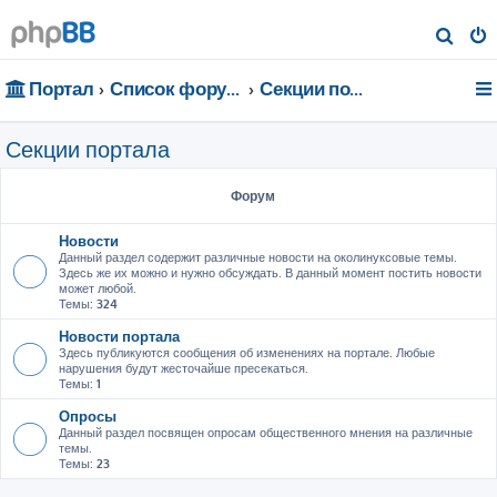
П
о
Портал
Список форумов
Секции портала
и
с
Секции портала
к
Форум
Новости
Данный раздел содержит различные новости на околинуксовые темы.
Здесь же их можно и нужно обсуждать. В данный момент постить новости
может любой.
Темы:
324
Новости портала
Здесь публикуются сообщения об изменениях на портале. Любые
нарушения будут жесточайше пресекаться.
Темы:
1
Опросы
Данный раздел посвящен опросам общественного мнения на различные
темы.
Темы:
23