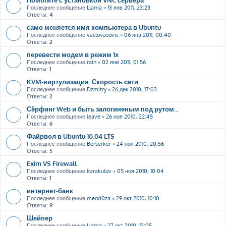
Последнее сообщение
Llama
«
13 янв 2011, 23:23
Ответы:
4
само меняется имя компьютера в Ubuntu
Последнее сообщение
vaclovasovic
«
06 янв 2011, 00:40
Ответы:
2
перевести модем в режим 1х
Последнее сообщение
rain
«
02 янв 2011, 01:56
Ответы:
1
KVM-виртулизация. Скорость сети.
Последнее сообщение
Dzmitry
«
26 дек 2010, 17:03
Ответы:
2
Сёрфинг Web и быть залогиненым под рутом...
Последнее сообщение
leave
«
26 ноя 2010, 22:45
Ответы:
6
Файрвол в Ubuntu 10.04 LTS
Последнее сообщение
Berserker
«
24 ноя 2010, 20:56
Ответы:
5
Exim VS Firewall
Последнее сообщение
karakulov
«
05 ноя 2010, 10:04
Ответы:
1
интернет-банк
Последнее сообщение
mend0za
«
29 окт 2010, 10:10
Ответы:
9
Шейпер
Последнее сообщение
Llama
«
27 окт 2010, 13:05