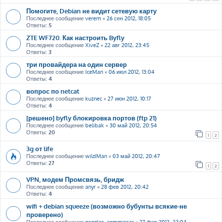
Помогите, Debian не видит сетевую карту
Последнее сообщение
verem
«
26 сен 2012, 18:05
Ответы:
5
ZTE WF720. Как настроить Byfly
Последнее сообщение
XiveZ
«
22 авг 2012, 23:45
Ответы:
3
три провайдера на один сервер
Последнее сообщение
IceMan
«
06 июл 2012, 13:04
Ответы:
4
вопрос по netcat
Последнее сообщение
kuznec
«
27 июн 2012, 10:17
Ответы:
4
[решено] byfly блокировка портов (ftp 21)
Последнее сообщение
belibak
«
30 май 2012, 20:54
Ответы:
20
1
2
3g от life
Последнее сообщение
wildMan
«
03 май 2012, 20:47
Ответы:
27
1
2
VPN, модем Промсвязь, бридж
Последнее сообщение
anyr
«
28 фев 2012, 20:42
Ответы:
4
wifi + debian squeeze (возможно бубунты всякие-не
проверено)