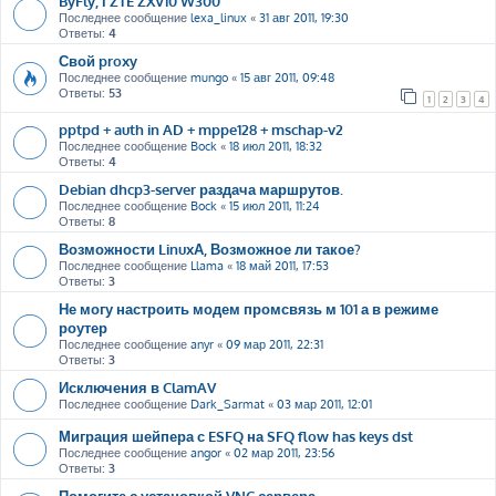
ByFly, і ZTE ZXV10 W300
Последнее сообщение
lexa_linux
«
31 авг 2011, 19:30
Ответы:
4
Свой proxy
Последнее сообщение
mungo
«
15 авг 2011, 09:48
Ответы:
53
1
2
3
4
pptpd + auth in AD + mppe128 + mschap-v2
Последнее сообщение
Bock
«
18 июл 2011, 18:32
Ответы:
4
Debian dhcp3-server раздача маршрутов.
Последнее сообщение
Bock
«
15 июл 2011, 11:24
Ответы:
8
Возможности LinuxА, Возможное ли такое?
Последнее сообщение
Llama
«
18 май 2011, 17:53
Ответы:
3
Не могу настроить модем промсвязь м 101 а в режиме
роутер
Последнее сообщение
anyr
«
09 мар 2011, 22:31
Ответы:
3
Исключения в ClamAV
Последнее сообщение
Dark_Sarmat
«
03 мар 2011, 12:01
Миграция шейпера с ESFQ на SFQ flow has keys dst
Последнее сообщение
angor
«
02 мар 2011, 23:56
Ответы:
3
Помогите с установкой VNC сервера