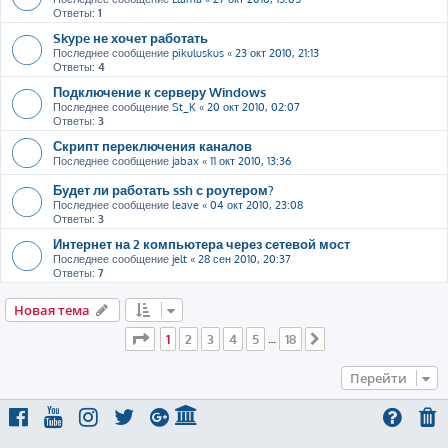
Ответы:
1
Skype не хочет работать
Последнее сообщение
pikuluskus
«
23 окт 2010, 21:13
Ответы:
4
Подключение к серверу Windows
Последнее сообщение
St_K
«
20 окт 2010, 02:07
Ответы:
3
Скрипт переключения каналов
Последнее сообщение
jabax
«
11 окт 2010, 13:36
Будет ли работать ssh с роутером?
Последнее сообщение
leave
«
04 окт 2010, 23:08
Ответы:
3
Интернет на 2 компьютера через сетевой мост
Последнее сообщение
jelt
«
28 сен 2010, 20:37
Ответы:
7
Новая тема
Страница
1
из
18
1
2
3
4
5
18
…
След.
Перейти