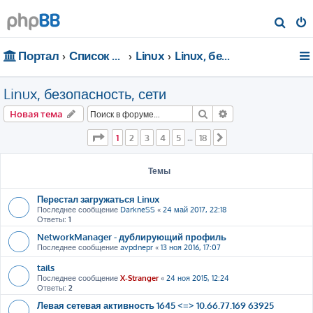
П
о
Портал
Список форумов
Linux
Linux, безопасность, сети
и
с
Linux, безопасность, сети
к
Поиск
Расширенный пои
Новая тема
Страница
1
из
18
1
2
3
4
5
18
…
След.
Темы
Перестал загружаться Linux
Последнее сообщение
DarkneSS
«
24 май 2017, 22:18
Ответы:
1
NetworkManager - дублирующий профиль
Последнее сообщение
avpdnepr
«
13 ноя 2016, 17:07
tails
Последнее сообщение
X-Stranger
«
24 ноя 2015, 12:24
Ответы:
2
Левая сетевая активность 1645 <=> 10.66.77.169 63925