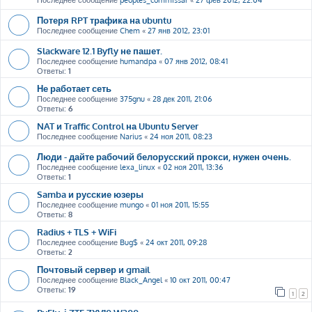
Последнее сообщение
peoples_commissar
«
27 фев 2012, 22:04
Потеря RPT трафика на ubuntu
Последнее сообщение
Chem
«
27 янв 2012, 23:01
Slackware 12.1 Byfly не пашет.
Последнее сообщение
humandpa
«
07 янв 2012, 08:41
Ответы:
1
Не работает сеть
Последнее сообщение
375gnu
«
28 дек 2011, 21:06
Ответы:
6
NAT и Traffic Control на Ubuntu Server
Последнее сообщение
Narius
«
24 ноя 2011, 08:23
Люди - дайте рабочий белорусский прокси, нужен очень.
Последнее сообщение
lexa_linux
«
02 ноя 2011, 13:36
Ответы:
1
Samba и русские юзеры
Последнее сообщение
mungo
«
01 ноя 2011, 15:55
Ответы:
8
Radius + TLS + WiFi
Последнее сообщение
Bug$
«
24 окт 2011, 09:28
Ответы:
2
Почтовый сервер и gmail
Последнее сообщение
Black_Angel
«
10 окт 2011, 00:47
Ответы:
19
1
2