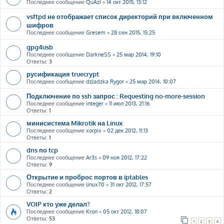
Последнее сообщение
QuAzI
«
14 окт 2015, 13:12
vsftpd не отображает список директорий при включенном
шифров
Последнее сообщение
Gresem
«
28 сен 2015, 15:25
gpg4usb
Последнее сообщение
DarkneSS
«
25 мар 2014, 19:10
Ответы:
3
русификация truecrypt
Последнее сообщение
dzJadzka Rygor
«
25 мар 2014, 10:07
Подключение по ssh запрос : Requesting no-more-session
Последнее сообщение
integer
«
11 июл 2013, 21:16
Ответы:
1
минисистема Mikrotik на Linux
Последнее сообщение
xorpix
«
02 дек 2012, 11:13
Ответы:
1
dns по tcp
Последнее сообщение
Ar3s
«
09 ноя 2012, 17:22
Ответы:
9
Открытие и проброс портов в iptables
Последнее сообщение
linux70
«
31 окт 2012, 17:57
Ответы:
2
VOIP кто уже делал?
Последнее сообщение
Kron
«
05 окт 2012, 18:07
Ответы:
53
1
2
3
4