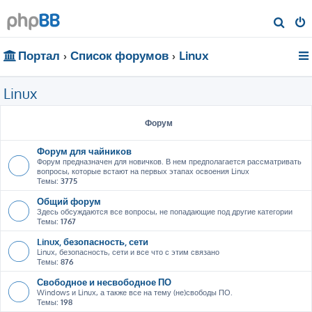
П
о
Портал
Список форумов
Linux
и
с
Linux
к
Форум
Форум для чайников
Форум предназначен для новичков. В нем предполагается рассматривать
вопросы, которые встают на первых этапах освоения Linux
Темы:
3775
Общий форум
Здесь обсуждаются все вопросы, не попадающие под другие категории
Темы:
1767
Linux, безопасность, сети
Linux, безопасность, сети и все что с этим связано
Темы:
876
Свободное и несвободное ПО
Windows и Linux, а также все на тему (не)свободы ПО.
Темы:
198