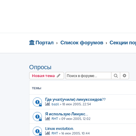
Портал
Список форумов
Секции по
Опросы
Поиск
Рас
Новая тема
ТЕМЫ
Где учат(учили) линуксоидов??
bazil
»
18 июн 2005, 22:54
Я использую Линукс...
RHT
»
09 июн 2005, 12:02
Linux evolution.
RHT
»
16 июн 2005, 10:44