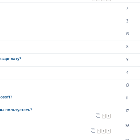
7
3
13
8
е зарплату?
9
4
13
osoft?
11
вы пользуетесь?
17
1
2
36
1
2
3