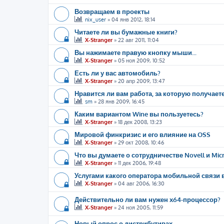
Возвращаем в проекты
nix_user
»
04 янв 2012, 18:14
Читаете ли вы бумажные книги?
X-Stranger
»
22 авг 2011, 11:04
Вы нажимаете правую кнопку мыши...
X-Stranger
»
05 ноя 2009, 10:52
Есть ли у вас автомобиль?
X-Stranger
»
20 апр 2009, 13:47
Нравится ли вам работа, за которую получает
sm
»
28 янв 2009, 16:45
Каким вариантом Wine вы пользуетесь?
X-Stranger
»
18 дек 2008, 13:23
Мировой финкризис и его влияние на OSS
X-Stranger
»
29 окт 2008, 10:46
Что вы думаете о сотрудничестве Novell и Micr
X-Stranger
»
11 дек 2006, 19:48
Услугами какого оператора мобильной связи 
X-Stranger
»
04 авг 2006, 16:30
Действительно ли вам нужен x64-процессор?
X-Stranger
»
24 ноя 2005, 11:59
Новый опрос о дистрибутивах