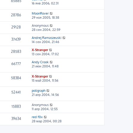
65885
16 янв 2006, 02:31
MoonRover
28786
29 ноя 2005, 18:38
Anonymous
29128
28 сен 2004, 22:59
Andrej Ramaszeuski
37439
14 сен 2004, 21:46
X-Stranger
28583
13 сен 2004, 17:02
Andy Crook
66777
21 июн 2004, 11:48
X-Stranger
58384
15 май 2004, 11:56
poligraph
52441
21 апр 2004, 14:56
Anonymous
15883
11 апр 2004, 12:55
red f0x
39634
28 мар 2004, 00:28