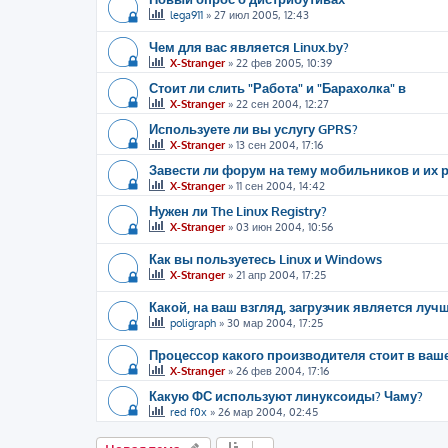
lega911
»
27 июл 2005, 12:43
Чем для вас является Linux.by?
X-Stranger
»
22 фев 2005, 10:39
Стоит ли слить "Работа" и "Барахолка" в
X-Stranger
»
22 сен 2004, 12:27
Используете ли вы услугу GPRS?
X-Stranger
»
13 сен 2004, 17:16
Завести ли форум на тему мобильников и их р
X-Stranger
»
11 сен 2004, 14:42
Нужен ли The Linux Registry?
X-Stranger
»
03 июн 2004, 10:56
Как вы пользуетесь Linux и Windows
X-Stranger
»
21 апр 2004, 17:25
Какой, на ваш взгляд, загрузчик является луч
poligraph
»
30 мар 2004, 17:25
Процессор какого производителя стоит в ва
X-Stranger
»
26 фев 2004, 17:16
Какую ФС используют линуксоиды? Чаму?
red f0x
»
26 мар 2004, 02:45