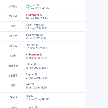
nix_user
64068
07 фев 2012, 00:46
X-Stranger
15524
20 сен 2011, 09:36
Black_Angel
30171
03 мар 2010, 17:16
BlackPr1nce
21029
21 авг 2009, 01:17
Pramen
21066
07 фев 2009, 14:13
X-Stranger
14131
19 дек 2008, 15:37
mihail
1656544
15 ноя 2008, 23:39
Sigiran
68689
27 авг 2008, 13:24
ZAR
40911
31 авг 2006, 13:50
kae
74913
01 июн 2006, 00:09
dzavitz