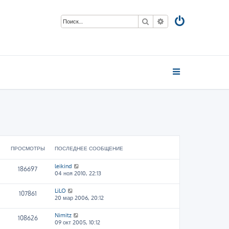
Поиск
Расширенный пои
ПРОСМОТРЫ
ПОСЛЕДНЕЕ СООБЩЕНИЕ
leikind
186697
04 ноя 2010, 22:13
LiLO
107861
20 мар 2006, 20:12
Nimitz
108626
09 окт 2005, 10:12