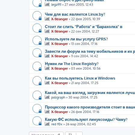
lega911
»
27 июл 2005, 12:43
Чем для вас является Linux.by?
X-Stranger
»
22 фев 2005, 10:39
Стоит ли слить "Работа" и "Барахолка" в
X-Stranger
»
22 сен 2004, 12:27
Используете ли вы услугу GPRS?
X-Stranger
»
13 сен 2004, 17:16
Завести ли форум на тему мобильников и их р
X-Stranger
»
11 сен 2004, 14:42
Нужен ли The Linux Registry?
X-Stranger
»
03 июн 2004, 10:56
Как вы пользуетесь Linux и Windows
X-Stranger
»
21 апр 2004, 17:25
Какой, на ваш взгляд, загрузчик является луч
poligraph
»
30 мар 2004, 17:25
Процессор какого производителя стоит в ва
X-Stranger
»
26 фев 2004, 17:16
Какую ФС используют линуксоиды? Чаму?
red f0x
»
26 мар 2004, 02:45