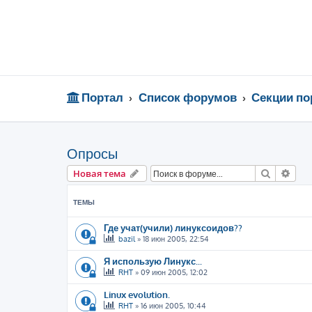
Портал
Список форумов
Секции по
Опросы
Поиск
Рас
Новая тема
ТЕМЫ
Где учат(учили) линуксоидов??
bazil
»
18 июн 2005, 22:54
Я использую Линукс...
RHT
»
09 июн 2005, 12:02
Linux evolution.
RHT
»
16 июн 2005, 10:44