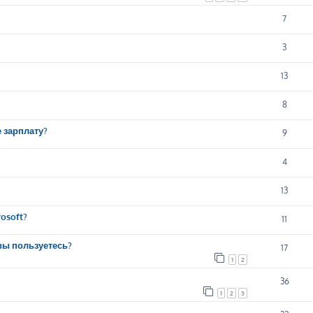
7
3
13
8
е зарплату?
9
4
13
osoft?
11
вы пользуетесь?
17
1
2
36
1
2
3