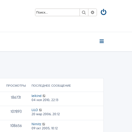
Поиск
Расширенный пои
ПРОСМОТРЫ
ПОСЛЕДНЕЕ СООБЩЕНИЕ
leikind
186731
04 ноя 2010, 22:13
LiLO
107893
20 мар 2006, 20:12
Nimitz
108656
09 окт 2005, 10:12