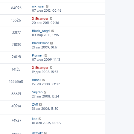
nix_user
64095
07 фев 2012, 00:46
X-Stranger
15526
20 сен 2011, 09:36
Black_Angel
30177
03 мар 2010, 17:16
BlackPr1nce
21033
21 авг 2009, 01:17
Pramen
21078
07 фев 2009, 14:13
X-Stranger
14135
19 дек 2008, 15:37
mihail
1656560
15 ноя 2008, 23:39
Sigiran
68691
27 авг 2008, 13:24
ZAR
40914
31 авг 2006, 13:50
kae
74927
01 июн 2006, 00:09
dzavitz