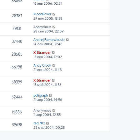
65898
16 янв 2006, 02:31
MoonRover
28787
29 ноя 2005, 18:38
Anonymous
29131
28 сен 2004, 22:59
Andrej Ramaszeuski
37440
14 сен 2004, 21:46
X-Stranger
28585
13 сен 2004, 17:02
Andy Crook
66798
21 июн 2004, 11:48
X-Stranger
58399
15 май 2004, 11:56
poligraph
52444
21 апр 2004, 14:56
Anonymous
15885
11 апр 2004, 12:55
red f0x
39638
28 мар 2004, 00:28