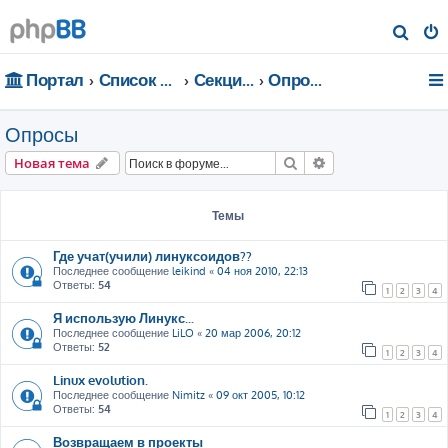
П
о
Портал
Список форумов
Секции портала
Опросы
и
с
Опросы
к
Поиск
Расширенный пои
Новая тема
Темы
Где учат(учили) линуксоидов??
Последнее сообщение
leikind
«
04 ноя 2010, 22:13
Ответы:
54
1
2
3
4
Я использую Линукс...
Последнее сообщение
LiLO
«
20 мар 2006, 20:12
Ответы:
52
1
2
3
4
Linux evolution.
Последнее сообщение
Nimitz
«
09 окт 2005, 10:12
Ответы:
54
1
2
3
4
Возвращаем в проекты