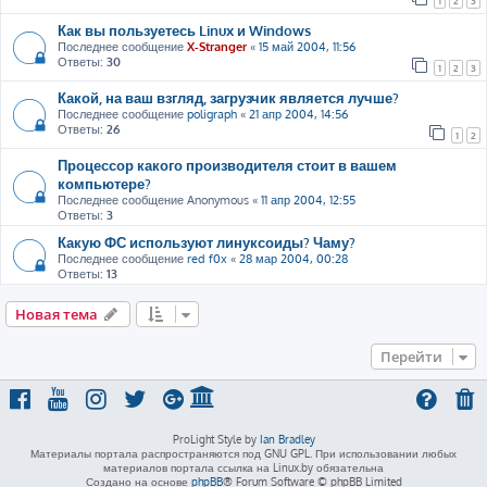
1
2
3
Как вы пользуетесь Linux и Windows
Последнее сообщение
X-Stranger
«
15 май 2004, 11:56
Ответы:
30
1
2
3
Какой, на ваш взгляд, загрузчик является лучше?
Последнее сообщение
poligraph
«
21 апр 2004, 14:56
Ответы:
26
1
2
Процессор какого производителя стоит в вашем
компьютере?
Последнее сообщение
Anonymous
«
11 апр 2004, 12:55
Ответы:
3
Какую ФС используют линуксоиды? Чаму?
Последнее сообщение
red f0x
«
28 мар 2004, 00:28
Ответы:
13
Новая тема
Перейти
ProLight Style by
Ian Bradley
Материалы портала распространяются под GNU GPL. При использовании любых
материалов портала ссылка на Linux.by обязательна
Создано на основе
phpBB
® Forum Software © phpBB Limited