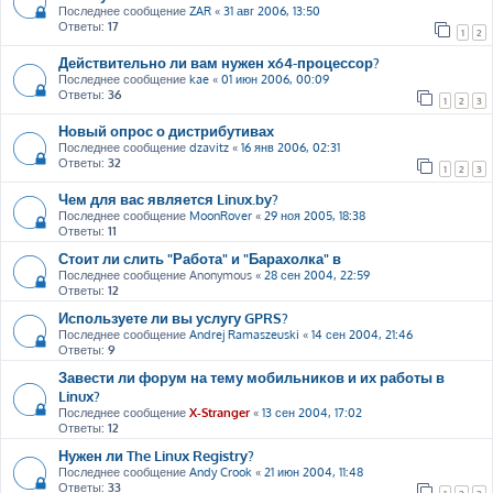
Последнее сообщение
ZAR
«
31 авг 2006, 13:50
Ответы:
17
1
2
Действительно ли вам нужен x64-процессор?
Последнее сообщение
kae
«
01 июн 2006, 00:09
Ответы:
36
1
2
3
Новый опрос о дистрибутивах
Последнее сообщение
dzavitz
«
16 янв 2006, 02:31
Ответы:
32
1
2
3
Чем для вас является Linux.by?
Последнее сообщение
MoonRover
«
29 ноя 2005, 18:38
Ответы:
11
Стоит ли слить "Работа" и "Барахолка" в
Последнее сообщение
Anonymous
«
28 сен 2004, 22:59
Ответы:
12
Используете ли вы услугу GPRS?
Последнее сообщение
Andrej Ramaszeuski
«
14 сен 2004, 21:46
Ответы:
9
Завести ли форум на тему мобильников и их работы в
Linux?
Последнее сообщение
X-Stranger
«
13 сен 2004, 17:02
Ответы:
12
Нужен ли The Linux Registry?
Последнее сообщение
Andy Crook
«
21 июн 2004, 11:48
Ответы:
33