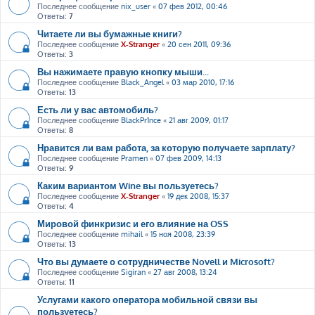
Последнее сообщение
nix_user
«
07 фев 2012, 00:46
Ответы:
7
Читаете ли вы бумажные книги?
Последнее сообщение
X-Stranger
«
20 сен 2011, 09:36
Ответы:
3
Вы нажимаете правую кнопку мыши...
Последнее сообщение
Black_Angel
«
03 мар 2010, 17:16
Ответы:
13
Есть ли у вас автомобиль?
Последнее сообщение
BlackPr1nce
«
21 авг 2009, 01:17
Ответы:
8
Нравится ли вам работа, за которую получаете зарплату?
Последнее сообщение
Pramen
«
07 фев 2009, 14:13
Ответы:
9
Каким вариантом Wine вы пользуетесь?
Последнее сообщение
X-Stranger
«
19 дек 2008, 15:37
Ответы:
4
Мировой финкризис и его влияние на OSS
Последнее сообщение
mihail
«
15 ноя 2008, 23:39
Ответы:
13
Что вы думаете о сотрудничестве Novell и Microsoft?
Последнее сообщение
Sigiran
«
27 авг 2008, 13:24
Ответы:
11
Услугами какого оператора мобильной связи вы
пользуетесь?