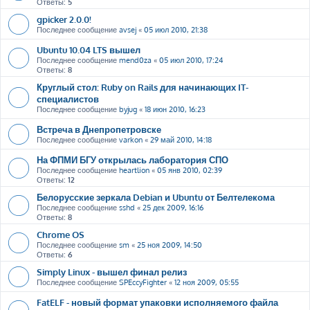
Ответы:
5
gpicker 2.0.0!
Последнее сообщение
avsej
«
05 июл 2010, 21:38
Ubuntu 10.04 LTS вышел
Последнее сообщение
mend0za
«
05 июл 2010, 17:24
Ответы:
8
Круглый стол: Ruby on Rails для начинающих IT-
специалистов
Последнее сообщение
byjug
«
18 июн 2010, 16:23
Встреча в Днепропетровске
Последнее сообщение
varkon
«
29 май 2010, 14:18
На ФПМИ БГУ открылась лаборатория СПО
Последнее сообщение
heartlion
«
05 янв 2010, 02:39
Ответы:
12
Белорусские зеркала Debian и Ubuntu от Белтелекома
Последнее сообщение
sshd
«
25 дек 2009, 16:16
Ответы:
8
Chrome OS
Последнее сообщение
sm
«
25 ноя 2009, 14:50
Ответы:
6
Simply Linux - вышел финал релиз
Последнее сообщение
SPEccyFighter
«
12 ноя 2009, 05:55
FatELF - новый формат упаковки исполняемого файла