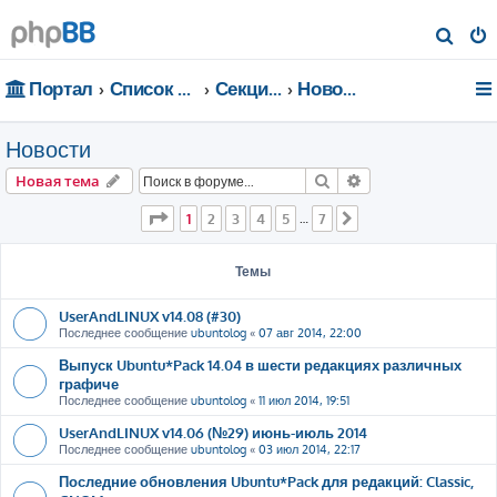
П
о
Портал
Список форумов
Секции портала
Новости
и
с
Новости
к
Поиск
Расширенный пои
Новая тема
Страница
1
из
7
1
2
3
4
5
7
…
След.
Темы
UserAndLINUX v14.08 (#30)
Последнее сообщение
ubuntolog
«
07 авг 2014, 22:00
Выпуск Ubuntu*Pack 14.04 в шести редакциях различных
графиче
Последнее сообщение
ubuntolog
«
11 июл 2014, 19:51
UserAndLINUX v14.06 (№29) июнь-июль 2014
Последнее сообщение
ubuntolog
«
03 июл 2014, 22:17
Последние обновления Ubuntu*Pack для редакций: Classic,