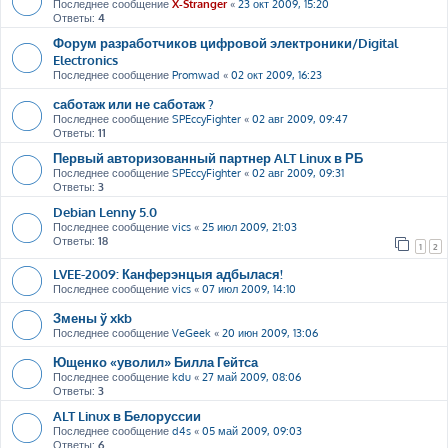
Последнее сообщение
X-Stranger
«
23 окт 2009, 15:20
Ответы:
4
Форум разработчиков цифровой электроники/Digital
Electronics
Последнее сообщение
Promwad
«
02 окт 2009, 16:23
саботаж или не саботаж ?
Последнее сообщение
SPEccyFighter
«
02 авг 2009, 09:47
Ответы:
11
Первый авторизованный партнер ALT Linux в РБ
Последнее сообщение
SPEccyFighter
«
02 авг 2009, 09:31
Ответы:
3
Debian Lenny 5.0
Последнее сообщение
vics
«
25 июл 2009, 21:03
Ответы:
18
1
2
LVEE-2009: Канферэнцыя адбылася!
Последнее сообщение
vics
«
07 июл 2009, 14:10
Змены ў xkb
Последнее сообщение
VeGeek
«
20 июн 2009, 13:06
Ющенко «уволил» Билла Гейтса
Последнее сообщение
kdu
«
27 май 2009, 08:06
Ответы:
3
ALT Linux в Белоруссии
Последнее сообщение
d4s
«
05 май 2009, 09:03
Ответы:
6