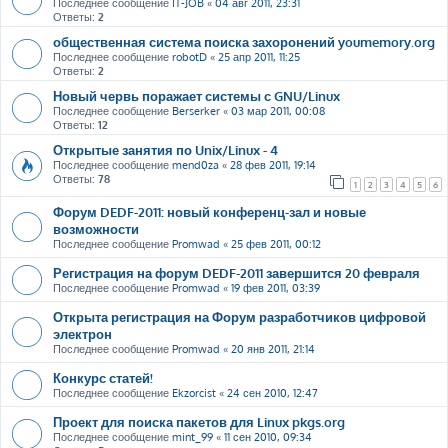
Последнее сообщение
IT-JOB
«
04 авг 2011, 23:31
Ответы:
2
общественная система поиска захоронений youmemory.org
Последнее сообщение
robotD
«
25 апр 2011, 11:25
Ответы:
2
Новый червь поражает системы с GNU/Linux
Последнее сообщение
Berserker
«
03 мар 2011, 00:08
Ответы:
12
Открытые занятия по Unix/Linux - 4
Последнее сообщение
mend0za
«
28 фев 2011, 19:14
Ответы:
78
1
2
3
4
5
6
Форум DEDF-2011: новый конференц-зал и новые
возможности
Последнее сообщение
Promwad
«
25 фев 2011, 00:12
Регистрация на форум DEDF-2011 завершится 20 февраля
Последнее сообщение
Promwad
«
19 фев 2011, 03:39
Открыта регистрация на Форум разработчиков цифровой
электрон
Последнее сообщение
Promwad
«
20 янв 2011, 21:14
Конкурс статей!
Последнее сообщение
Ekzorcist
«
24 сен 2010, 12:47
Проект для поиска пакетов для Linux pkgs.org
Последнее сообщение
mint_99
«
11 сен 2010, 09:34