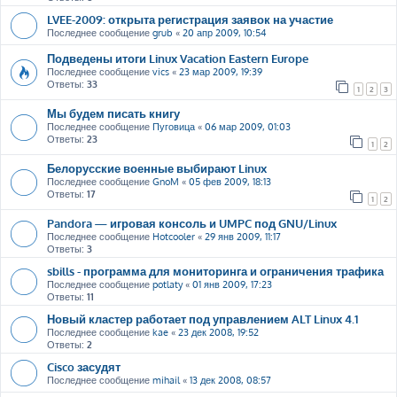
LVEE-2009: открыта регистрация заявок на участие
Последнее сообщение
grub
«
20 апр 2009, 10:54
Подведены итоги Linux Vacation Eastern Europe
Последнее сообщение
vics
«
23 мар 2009, 19:39
Ответы:
33
1
2
3
Мы будем писать книгу
Последнее сообщение
Пуговица
«
06 мар 2009, 01:03
Ответы:
23
1
2
Белорусские военные выбирают Linux
Последнее сообщение
GnoM
«
05 фев 2009, 18:13
Ответы:
17
1
2
Pandora — игровая консоль и UMPC под GNU/Linux
Последнее сообщение
Hotcooler
«
29 янв 2009, 11:17
Ответы:
3
sbills - программа для мониторинга и ограничения трафика
Последнее сообщение
potlaty
«
01 янв 2009, 17:23
Ответы:
11
Новый кластер работает под управлением ALT Linux 4.1
Последнее сообщение
kae
«
23 дек 2008, 19:52
Ответы:
2
Cisco засудят
Последнее сообщение
mihail
«
13 дек 2008, 08:57