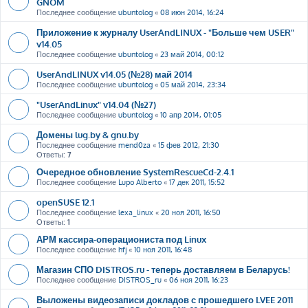
GNOM
Последнее сообщение
ubuntolog
«
08 июн 2014, 16:24
Приложение к журналу UserAndLINUX - "Больше чем USER"
v14.05
Последнее сообщение
ubuntolog
«
23 май 2014, 00:12
UserAndLINUX v14.05 (№28) май 2014
Последнее сообщение
ubuntolog
«
05 май 2014, 23:34
"UserAndLinux" v14.04 (№27)
Последнее сообщение
ubuntolog
«
10 апр 2014, 01:05
Домены lug.by & gnu.by
Последнее сообщение
mend0za
«
15 фев 2012, 21:30
Ответы:
7
Очередное обновление SystemRescueCd-2.4.1
Последнее сообщение
Lupo Alberto
«
17 дек 2011, 15:52
openSUSE 12.1
Последнее сообщение
lexa_linux
«
20 ноя 2011, 16:50
Ответы:
1
АРМ кассира-операциониста под Linux
Последнее сообщение
hfj
«
10 ноя 2011, 16:48
Магазин СПО DISTROS.ru - теперь доставляем в Беларусь!
Последнее сообщение
DISTROS_ru
«
06 ноя 2011, 16:23
Выложены видеозаписи докладов с прошедшего LVEE 2011