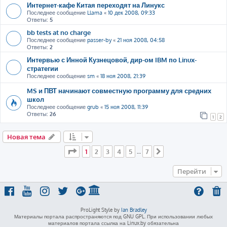
Интернет-кафе Китая переходят на Линукс
Последнее сообщение
Llama
«
10 дек 2008, 09:33
Ответы:
5
bb tests at no charge
Последнее сообщение
passer-by
«
21 ноя 2008, 04:58
Ответы:
2
Интервью с Инной Кузнецовой, дир-ом IBM по Linux-
стратегии
Последнее сообщение
sm
«
18 ноя 2008, 21:39
MS и ПВТ начинают совместную программу для средних
школ
Последнее сообщение
grub
«
15 ноя 2008, 11:39
Ответы:
26
1
2
Новая тема
Страница
1
из
7
1
2
3
4
5
7
…
След.
Перейти
ProLight Style by
Ian Bradley
Материалы портала распространяются под GNU GPL. При использовании любых
материалов портала ссылка на Linux.by обязательна