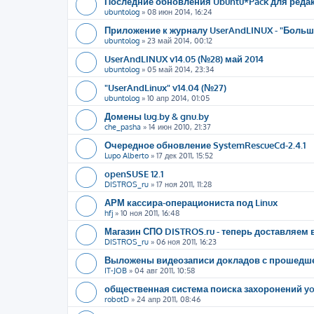
Последние обновления Ubuntu*Pack для редак
ubuntolog
»
08 июн 2014, 16:24
Приложение к журналу UserAndLINUX - "Больше
ubuntolog
»
23 май 2014, 00:12
UserAndLINUX v14.05 (№28) май 2014
ubuntolog
»
05 май 2014, 23:34
"UserAndLinux" v14.04 (№27)
ubuntolog
»
10 апр 2014, 01:05
Домены lug.by & gnu.by
che_pasha
»
14 июн 2010, 21:37
Очередное обновление SystemRescueCd-2.4.1
Lupo Alberto
»
17 дек 2011, 15:52
openSUSE 12.1
DISTROS_ru
»
17 ноя 2011, 11:28
АРМ кассира-операциониста под Linux
hfj
»
10 ноя 2011, 16:48
Магазин СПО DISTROS.ru - теперь доставляем 
DISTROS_ru
»
06 ноя 2011, 16:23
Выложены видеозаписи докладов с прошедшег
IT-JOB
»
04 авг 2011, 10:58
общественная система поиска захоронений y
robotD
»
24 апр 2011, 08:46