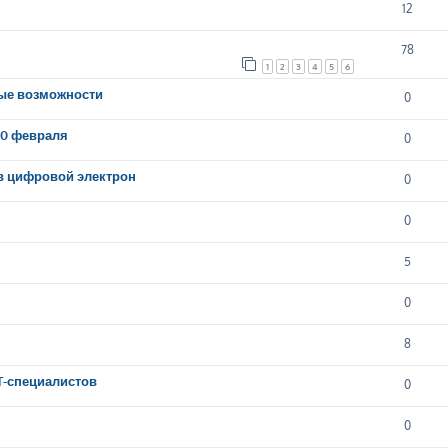
12
78
1
2
3
4
5
6
вые возможности
0
20 февраля
0
в цифровой электрон
0
0
5
0
8
IT-специалистов
0
0