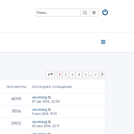
Поиск
Расширенный пои
Страница
1
из
7
1
2
3
4
5
7
…
След.
ПРОСМОТРЫ
ПОСЛЕДНЕЕ СООБЩЕНИЕ
ubuntolog
48759
07 авг 2014, 22:00
ubuntolog
30156
11 июл 2014, 19:51
ubuntolog
29072
03 июл 2014, 22:17