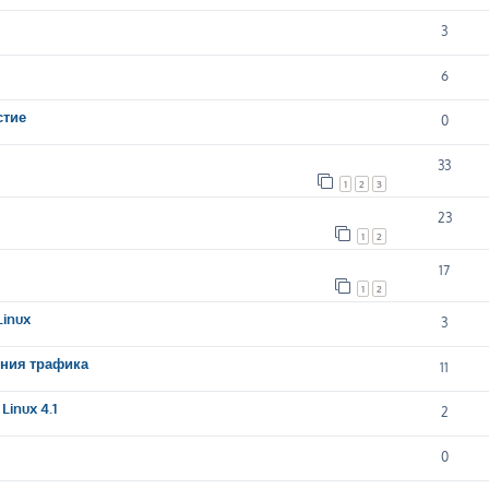
3
6
стие
0
33
1
2
3
23
1
2
17
1
2
inux
3
ения трафика
11
inux 4.1
2
0