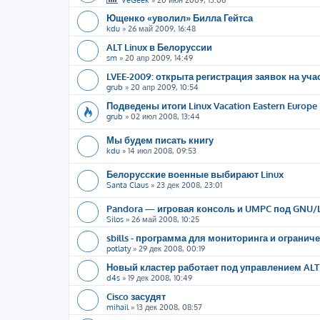
VeGeek
»
20 июн 2009, 13:06
Ющенко «уволил» Билла Гейтса
kdu
»
26 май 2009, 16:48
ALT Linux в Белоруссии
sm
»
20 апр 2009, 14:49
LVEE-2009: открыта регистрация заявок на уча
grub
»
20 апр 2009, 10:54
Подведены итоги Linux Vacation Eastern Europe
grub
»
02 июл 2008, 13:44
Мы будем писать книгу
kdu
»
14 июл 2008, 09:53
Белорусские военные выбирают Linux
Santa Claus
»
23 дек 2008, 23:01
Pandora — игровая консоль и UMPC под GNU/L
Silos
»
26 май 2008, 10:25
sbills - программа для мониторинга и огранич
potlaty
»
29 дек 2008, 00:19
Новый кластер работает под управлением ALT L
d4s
»
19 дек 2008, 10:49
Cisco засудят
mihail
»
13 дек 2008, 08:57