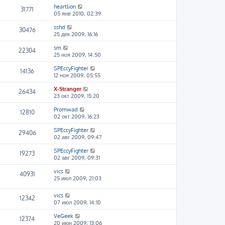
heartlion
31771
05 янв 2010, 02:39
sshd
30476
25 дек 2009, 16:16
sm
22304
25 ноя 2009, 14:50
SPEccyFighter
14136
12 ноя 2009, 05:55
X-Stranger
26434
23 окт 2009, 15:20
Promwad
12810
02 окт 2009, 16:23
SPEccyFighter
29406
02 авг 2009, 09:47
SPEccyFighter
19273
02 авг 2009, 09:31
vics
40931
25 июл 2009, 21:03
vics
12342
07 июл 2009, 14:10
VeGeek
12374
20 июн 2009, 13:06