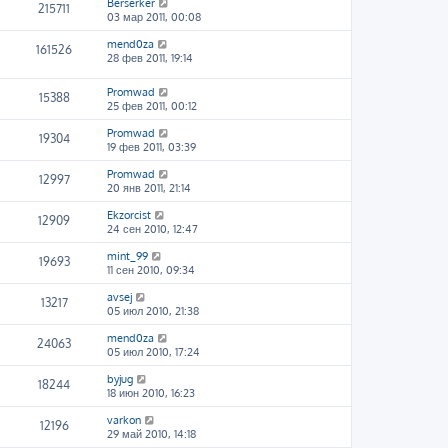
Berserker
215711
03 мар 2011, 00:08
mend0za
161526
28 фев 2011, 19:14
Promwad
15388
25 фев 2011, 00:12
Promwad
19304
19 фев 2011, 03:39
Promwad
12997
20 янв 2011, 21:14
Ekzorcist
12909
24 сен 2010, 12:47
mint_99
19693
11 сен 2010, 09:34
avsej
13217
05 июл 2010, 21:38
mend0za
24063
05 июл 2010, 17:24
byjug
18244
18 июн 2010, 16:23
varkon
12196
29 май 2010, 14:18