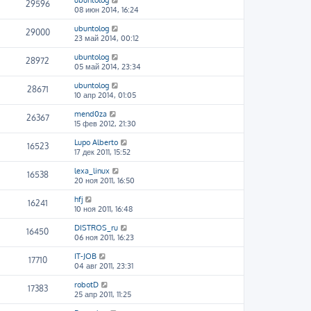
ubuntolog
29596
08 июн 2014, 16:24
ubuntolog
29000
23 май 2014, 00:12
ubuntolog
28972
05 май 2014, 23:34
ubuntolog
28671
10 апр 2014, 01:05
mend0za
26367
15 фев 2012, 21:30
Lupo Alberto
16523
17 дек 2011, 15:52
lexa_linux
16538
20 ноя 2011, 16:50
hfj
16241
10 ноя 2011, 16:48
DISTROS_ru
16450
06 ноя 2011, 16:23
IT-JOB
17710
04 авг 2011, 23:31
robotD
17383
25 апр 2011, 11:25