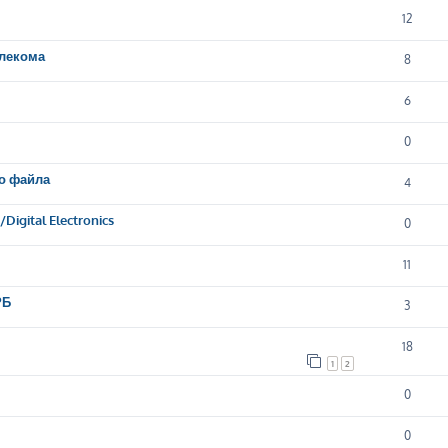
12
елекома
8
6
0
го файла
4
gital Electronics
0
11
РБ
3
18
1
2
0
0