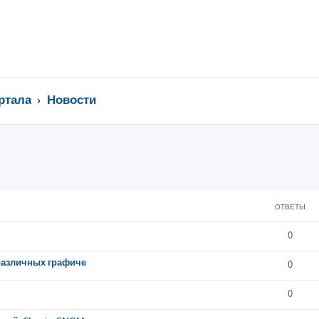
ртала
Новости
ширенный поиск
ОТВЕТЫ
0
 различных графиче
0
0