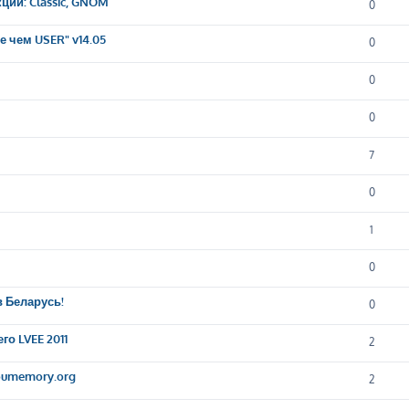
ций: Classic, GNOM
0
 чем USER" v14.05
0
0
0
7
0
1
0
в Беларусь!
0
о LVEE 2011
2
oumemory.org
2