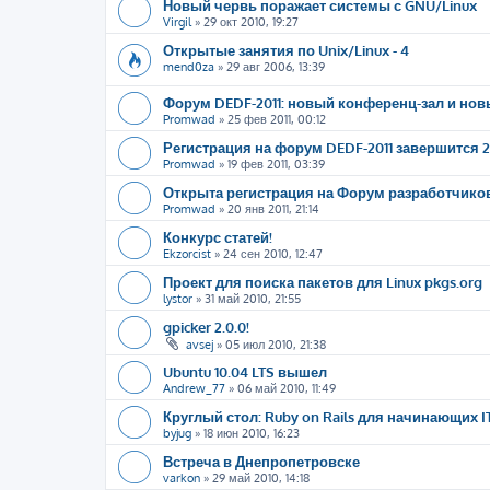
Новый червь поражает системы с GNU/Linux
Virgil
»
29 окт 2010, 19:27
Открытые занятия по Unix/Linux - 4
mend0za
»
29 авг 2006, 13:39
Форум DEDF-2011: новый конференц-зал и но
Promwad
»
25 фев 2011, 00:12
Регистрация на форум DEDF-2011 завершится 
Promwad
»
19 фев 2011, 03:39
Открыта регистрация на Форум разработчико
Promwad
»
20 янв 2011, 21:14
Конкурс статей!
Ekzorcist
»
24 сен 2010, 12:47
Проект для поиска пакетов для Linux pkgs.org
lystor
»
31 май 2010, 21:55
gpicker 2.0.0!
avsej
»
05 июл 2010, 21:38
Ubuntu 10.04 LTS вышел
Andrew_77
»
06 май 2010, 11:49
Круглый стол: Ruby on Rails для начинающих 
byjug
»
18 июн 2010, 16:23
Встреча в Днепропетровске
varkon
»
29 май 2010, 14:18