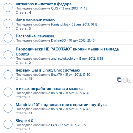
Virtualbox вылетает в федоре
Последнее сообщение
QUS
«
13 янв 2013, 14:48
Ответы:
4
баг в debian-installer?
Последнее сообщение
fomistoklus
«
02 янв 2013, 01:18
Ответы:
3
Настройка Iceweasel.
Последнее сообщение
DarkneSS
«
10 дек 2012, 21:43
Периодически НЕ РАБОТАЮТ кнопки мыши и тачпада
Ubuntu
Последнее сообщение
andrewlukoshko
«
18 ноя 2012, 11:38
Ответы:
2
первый шаг в Linux/Unix системах
Последнее сообщение
linux70
«
31 окт 2012, 17:50
Ответы:
15
1
2
в иксах не работает клава и мышка
Последнее сообщение
linux70
«
31 окт 2012, 17:48
Ответы:
1
Mandriva 2011 подвисает при открытии ноутбука.
Последнее сообщение
linux70
«
31 окт 2012, 17:43
Ответы:
13
Skype 4.0
Последнее сообщение
LAN
«
17 окт 2012, 20:39
Ответы:
1