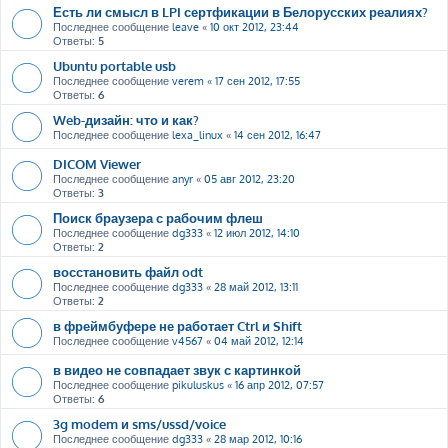
Есть ли смысл в LPI сертфикации в Белорусских реалиях?
Последнее сообщение
leave
«
10 окт 2012, 23:44
Ответы:
5
Ubuntu portable usb
Последнее сообщение
verem
«
17 сен 2012, 17:55
Ответы:
6
Web-дизайн: что и как?
Последнее сообщение
lexa_linux
«
14 сен 2012, 16:47
DICOM Viewer
Последнее сообщение
anyr
«
05 авг 2012, 23:20
Ответы:
3
Поиск браузера с рабочим флеш
Последнее сообщение
dg333
«
12 июл 2012, 14:10
Ответы:
2
восстановить файл odt
Последнее сообщение
dg333
«
28 май 2012, 13:11
Ответы:
2
в фреймбуфере не работает Ctrl и Shift
Последнее сообщение
v4567
«
04 май 2012, 12:14
в видео не совпадает звук с картинкой
Последнее сообщение
pikuluskus
«
16 апр 2012, 07:57
Ответы:
6
3g modem и sms/ussd/voice
Последнее сообщение
dg333
«
28 мар 2012, 10:16