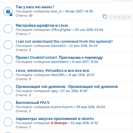
Так у каго які юнікс?
Последнее сообщение
bsw_m
«
06 авг 2007, 14:58
Ответы:
67
1
2
3
4
5
Настройка шрифтов в Linux
Последнее сообщение
SPEccyFighter
«
04 сен 2018, 03:06
Ответы:
1
I can not understand the command from the systemd?
Последнее сообщение
DarkneSS
«
22 июл 2018, 20:44
Ответы:
3
Проект DoubleContact. Приглашаю к переводу
Последнее сообщение
DarkHobbit
«
13 июл 2017, 15:06
Linux, windows, VirtualBox и все все все
Последнее сообщение
Alex33Ru
«
14 дек 2016, 20:57
Ответы:
5
Организация sub доменов - Организация sub доменов
Последнее сообщение
spay
«
07 окт 2016, 10:59
Ответы:
2
Бесплатный PACS
Последнее сообщение
Kuzma Kuzmin
«
09 мар 2016, 20:04
Ответы:
2
параметры запуска приложения в ubuntu
Последнее сообщение
X-Stranger
«
02 мар 2016, 14:52
Ответы:
7