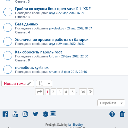
Ответы:
3
Грабли со звуком linux open-suse 12.1 LXDE
Последнее сообщение
anyr
«
22 мар 2012, 16:29
Ответы:
3
База данных
Последнее сообщение
pikuluskus
«
21 мар 2012, 18:57
Ответы:
4
Увеличение времени работы от батареи
Последнее сообщение
anyr
«
29 фев 2012, 20:12
Как сбросить пароль root
Последнее сообщение
Urban
«
28 фев 2012, 22:50
Ответы:
9
нелюбовь syslinux
Последнее сообщение
smart
«
18 фев 2012, 22:40
Новая тема
Страница
1
из
36
1
2
3
4
5
36
…
След.
Перейти
ProLight Style by
Ian Bradley