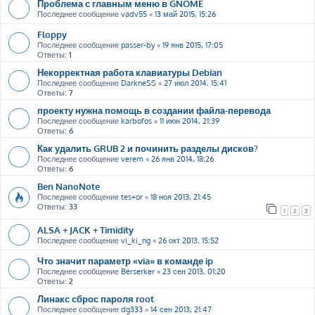
Проблема с главным меню в GNOME
Последнее сообщение
vadv55
«
13 май 2015, 15:26
Floppy
Последнее сообщение
passer-by
«
19 янв 2015, 17:05
Ответы:
1
Некорректная работа клавиатуры Debian
Последнее сообщение
DarkneSS
«
27 июл 2014, 15:41
Ответы:
7
проекту нужна помощь в создании файла-перевода
Последнее сообщение
karbofos
«
11 июн 2014, 21:39
Ответы:
6
Как удалить GRUB 2 и починить разделы дисков?
Последнее сообщение
verem
«
26 янв 2014, 18:26
Ответы:
6
Ben NanoNote
Последнее сообщение
tes+or
«
18 ноя 2013, 21:45
Ответы:
33
1
2
3
ALSA + JACK + Timidity
Последнее сообщение
vi_ki_ng
«
26 окт 2013, 15:52
Что значит параметр «via» в команде ip
Последнее сообщение
Berserker
«
23 сен 2013, 01:20
Ответы:
2
Линакс сброс пароля root
Последнее сообщение
dg333
«
14 сен 2013, 21:47