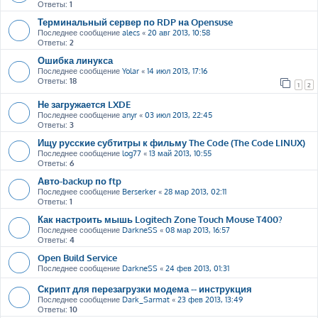
Ответы:
1
Терминальный сервер по RDP на Opensuse
Последнее сообщение
alecs
«
20 авг 2013, 10:58
Ответы:
2
Ошибка линукса
Последнее сообщение
Yolar
«
14 июл 2013, 17:16
Ответы:
18
1
2
Не загружается LXDE
Последнее сообщение
anyr
«
03 июл 2013, 22:45
Ответы:
3
Ищу русские субтитры к фильму The Code (The Code LINUX)
Последнее сообщение
log77
«
13 май 2013, 10:55
Ответы:
6
Авто-backup по ftp
Последнее сообщение
Berserker
«
28 мар 2013, 02:11
Ответы:
1
Как настроить мышь Logitech Zone Touch Mouse T400?
Последнее сообщение
DarkneSS
«
08 мар 2013, 16:57
Ответы:
4
Open Build Service
Последнее сообщение
DarkneSS
«
24 фев 2013, 01:31
Скрипт для перезагрузки модема -- инструкция
Последнее сообщение
Dark_Sarmat
«
23 фев 2013, 13:49
Ответы:
10