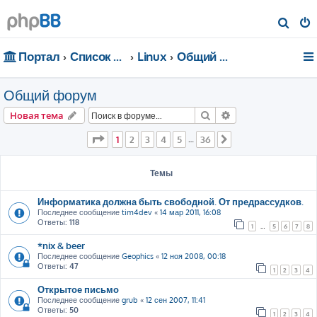
П
о
Портал
Список форумов
Linux
Общий форум
и
с
Общий форум
к
Поиск
Расширенный пои
Новая тема
Страница
1
из
36
1
2
3
4
5
36
…
След.
Темы
Информатика должна быть свободной. От предрассудков.
Последнее сообщение
tim4dev
«
14 мар 2011, 16:08
Ответы:
118
1
…
5
6
7
8
*nix & beer
Последнее сообщение
Geophics
«
12 ноя 2008, 00:18
Ответы:
47
1
2
3
4
Открытое письмо
Последнее сообщение
grub
«
12 сен 2007, 11:41
Ответы:
50
1
2
3
4