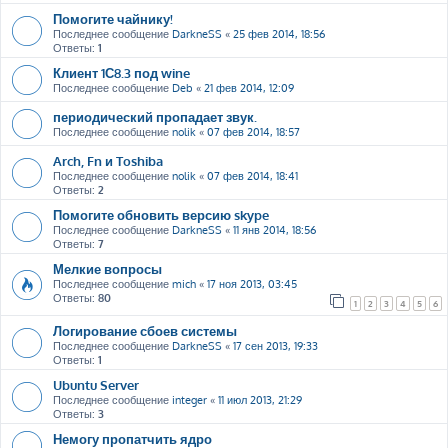
Помогите чайнику!
Последнее сообщение
DarkneSS
«
25 фев 2014, 18:56
Ответы:
1
Клиент 1С8.3 под wine
Последнее сообщение
Deb
«
21 фев 2014, 12:09
периодический пропадает звук.
Последнее сообщение
nolik
«
07 фев 2014, 18:57
Arch, Fn и Toshiba
Последнее сообщение
nolik
«
07 фев 2014, 18:41
Ответы:
2
Помогите обновить версию skype
Последнее сообщение
DarkneSS
«
11 янв 2014, 18:56
Ответы:
7
Мелкие вопросы
Последнее сообщение
mich
«
17 ноя 2013, 03:45
Ответы:
80
1
2
3
4
5
6
Логирование сбоев системы
Последнее сообщение
DarkneSS
«
17 сен 2013, 19:33
Ответы:
1
Ubuntu Server
Последнее сообщение
integer
«
11 июл 2013, 21:29
Ответы:
3
Немогу пропатчить ядро