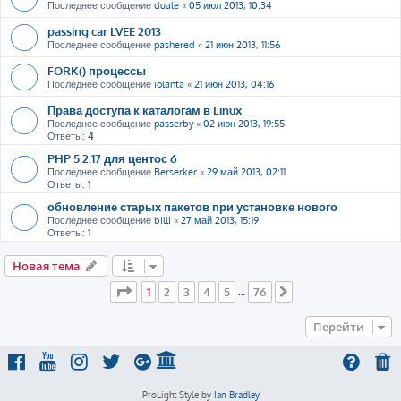
Последнее сообщение
duale
«
05 июл 2013, 10:34
passing car LVEE 2013
Последнее сообщение
pashered
«
21 июн 2013, 11:56
FORK() процессы
Последнее сообщение
iolanta
«
21 июн 2013, 04:16
Права доступа к каталогам в Linux
Последнее сообщение
passerby
«
02 июн 2013, 19:55
Ответы:
4
PHP 5.2.17 для центос 6
Последнее сообщение
Berserker
«
29 май 2013, 02:11
Ответы:
1
обновление старых пакетов при установке нового
Последнее сообщение
billi
«
27 май 2013, 15:19
Ответы:
1
Новая тема
Страница
1
из
76
1
2
3
4
5
76
…
След.
Перейти
ProLight Style by
Ian Bradley