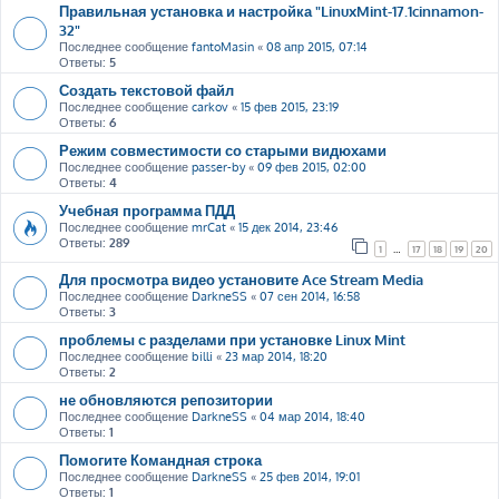
Правильная установка и настройка "LinuxMint-17.1cinnamon-
32"
Последнее сообщение
fantoMasin
«
08 апр 2015, 07:14
Ответы:
5
Создать текстовой файл
Последнее сообщение
carkov
«
15 фев 2015, 23:19
Ответы:
6
Режим совместимости со старыми видюхами
Последнее сообщение
passer-by
«
09 фев 2015, 02:00
Ответы:
4
Учебная программа ПДД
Последнее сообщение
mrCat
«
15 дек 2014, 23:46
Ответы:
289
1
…
17
18
19
20
Для просмотра видео установите Ace Stream Media
Последнее сообщение
DarkneSS
«
07 сен 2014, 16:58
Ответы:
3
проблемы с разделами при установке Linux Mint
Последнее сообщение
billi
«
23 мар 2014, 18:20
Ответы:
2
не обновляются репозитории
Последнее сообщение
DarkneSS
«
04 мар 2014, 18:40
Ответы:
1
Помогите Командная строка
Последнее сообщение
DarkneSS
«
25 фев 2014, 19:01
Ответы:
1