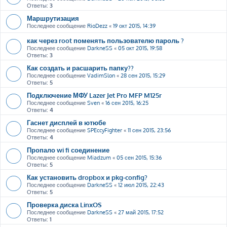
Ответы:
3
Маршрутизация
Последнее сообщение
RioDezz
«
19 окт 2015, 14:39
как через root поменять пользователю пароль ?
Последнее сообщение
DarkneSS
«
05 окт 2015, 19:58
Ответы:
3
Как создать и расшарить папку??
Последнее сообщение
VadimSlon
«
28 сен 2015, 15:29
Ответы:
5
Подключение МФУ Lazer Jet Pro MFP M125r
Последнее сообщение
Sven
«
16 сен 2015, 16:25
Ответы:
4
Гаснет дисплей в ютюбе
Последнее сообщение
SPEccyFighter
«
11 сен 2015, 23:56
Ответы:
4
Пропало wi fi соединение
Последнее сообщение
Miadzum
«
05 сен 2015, 15:36
Ответы:
5
Как установить dropbox и pkg-config?
Последнее сообщение
DarkneSS
«
12 июл 2015, 22:43
Ответы:
5
Проверка диска LinxOS
Последнее сообщение
DarkneSS
«
27 май 2015, 17:52
Ответы:
1