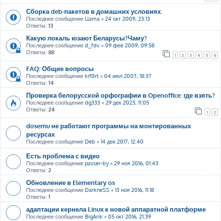
Сборка deb-пакетов в домашних условиях.
Последнее сообщение
Llama
«
24 окт 2009, 23:13
Ответы:
13
Какую локаль юзают Беларусы?Чаму?
Последнее сообщение
d_fdv
«
09 фев 2009, 09:58
Ответы:
88
1
2
3
4
5
6
FAQ: Общие вопросы
Последнее сообщение
kif0rt
«
04 июл 2007, 18:37
Ответы:
14
Проверка белорусской орфографии в Openoffice: где взять?
Последнее сообщение
dg333
«
29 дек 2023, 11:05
Ответы:
24
1
2
dosemu не работают программы на монтированных
ресурсах
Последнее сообщение
Deb
«
14 дек 2017, 12:40
Есть проблема с видео
Последнее сообщение
passer-by
«
29 ноя 2016, 01:43
Ответы:
2
Обновление в Elementary os
Последнее сообщение
DarkneSS
«
13 ноя 2016, 11:18
Ответы:
1
адаптации кернела Linux к новой аппаратной платформе
Последнее сообщение
BigArik
«
05 окт 2016, 21:39