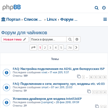
П
о
Портал
Список форумов
Linux
Форум для чайников
и
с
Форум для чайников
к
Поиск
Расширенный пои
Новая тема
Страница
1
из
76
1
2
3
4
5
76
…
След.
Темы
FAQ: Настройка подключения по ADSL для белорусских ISP
Последнее сообщение
vixel
«
17 ноя 2011, 11:37
Ответы:
189
1
…
10
11
12
13
FAQ: Подключение к сети, интернету, vpn, модемы etc. v0.03
Последнее сообщение
smart
«
07 окт 2011, 23:03
Ответы:
59
1
2
3
4
Установка драйверов для модема Intel536EP
Последнее сообщение
[vampire]
«
28 фев 2010, 09:59
Ответы:
29
1
2