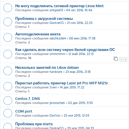
Не могу подключить сетевой принтер Linux Mint
Последнее сообщение
antipod13
«
04 окт 2016, 10:46
Проблема с загруской системы
Последнее сообщение
DarkneSS
«
21 сен 2016, 22:25
Ответы:
1
Автоподключение инета
Последнее сообщение
olechka564
«
08 июн 2016, 17:38
Ответы:
2
Как сделать всю систему черно-белой средствами ОС
Последнее сообщение
smmmmm
«
12 май 2016, 22:13
Ответы:
16
1
2
Несколько занятий по Libux debian
Последнее сообщение
hardcore
«
23 мар 2016, 21:18
Ответы:
2
Перестал работать принтер Lazer Jet Pro MFP M125r.
Последнее сообщение
Sven
«
14 дек 2015, 17:22
Ответы:
1
Centos 7, DNS
Последнее сообщение
prostachek
«
02 дек 2015, 11:55
COM port
Последнее сообщение
DaVinci
«
25 ноя 2015, 12:03
Проблема при startx
Последнее сообщение
DarkneSS
«
20 ноя 2015, 06:33