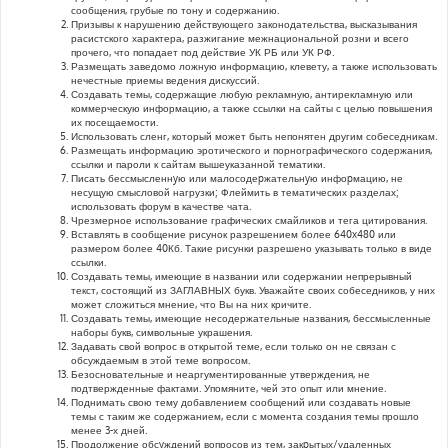
сообщения, грубые по тону и содержанию.
Призывы к нарушению действующего законодательства, высказывания
расистского характера, разжигание межнациональной розни и всего
прочего, что попадает под действие УК РБ или УК РФ.
Размещать заведомо ложную информацию, клевету, а также использовать
нечестные приемы ведения дискуссий.
Создавать темы, содержащие любую рекламную, антирекламную или
коммерческую информацию, а также ссылки на сайты с целью повышения
их посещаемости.
Использовать сленг, который может быть непонятен другим собеседникам.
Размещать информацию эротического и порнографического содержания,
ссылки и пароли к сайтам вышеуказанной тематики.
Писать бессмысленнyю или малосодеpжательнyю инфоpмацию, не
несущую смысловой нагрузки; Флеймить в тематических разделах;
использовать форум в качестве чата.
Чрезмерное использование графических смайликов и тега цитирования.
Вставлять в сообщение рисунок разрешением более 640x480 или
размером более 40Кб. Такие рисунки разрешено указывать только в виде
ссылки.
Создавать темы, имеющие в названии или содержании непрерывный
текст, состоящий из ЗАГЛАВНЫХ букв. Уважайте своих собеседников, у них
может сложиться мнение, что Вы на них кричите.
Создавать темы, имеющие несодержательные названия, бессмысленные
наборы букв, символьные украшения.
Задавать свой вопрос в открытой теме, если только он не связан с
обсуждаемым в этой теме вопросом.
Безосновательные и неаргументированные утверждения, не
подтвержденные фактами. Упомяните, чей это опыт или мнение.
Поднимать свою тему добавлением сообщений или создавать новые
темы с таким же содержанием, если с момента создания темы прошло
менее 3-х дней.
Продолжение обсyждений вопросов из тем, закpытых/удаленных