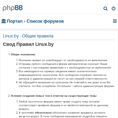
П
о
Портал
Список форумов
и
с
к
Linux.by - Общие правила
Свод Правил Linux.by
Общие положения.
Hезнание правил не освобождает от необходимости их выполнения.
Отправка любого сообщения в форум автоматически означает Ваше
согласие с настоящими правилами и с необходимостью их выполнения.
Все имеющиеся на сервере сведения имеют исключительно
информационное назначение. Все сообщения отражают мнения их
авторов, и администрация не несет за них никакой ответственности.
Не обращайте внимания на хулиганов. Не отвечайте им, даже если Вы
считаете, что Вас оскорбили. Остальное - забота администрации форума.
Условия создания новых тем и ответов на существующие темы
Любой посетитель форума имеет право создать тему, которая
соответствует профилю форума и не является повторной по данному
вопросу.
В заголовке
обязательно
обозначьте название предмета, которого
касается вопрос. В теле сообщения максимально подробно опишите