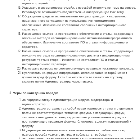
администрацией.
Указывать в своем вопросе е-мейл, с просьбой ответить по нему на вопрос.
Используйте возможность подписаться на интересующую Вас тему.
Обсуждение средств, использование которых приводит к нарушению
лицензионного соглашения по использованию программного
обеспечения. Исключение составляют сообщения информационного
характера.
Размещение ссылок на программное обеспечение и статьи, содержащие
описание методов несанкционированного использования программного
обеспечения. Исключение составляют ПО и статьи информационного
характера.
Размещение ссылок на программное обеспечение и статьи, содержащие
описание методов несанкционированного доступа к информационным
ресурсам третьих сторон. Исключение составляют ПО и статьи
информационного характера.
Размещать вопросы, не соответствующие правилам постановки вопросов.
Публиковать на форуме информацию, использование которой может
принести вред форуму. Если Вы хотите что-то сказать на эту тему,
скажите лично Администратору, через письма.
Меры по наведению порядка
За порядком следит Администрация Форума: модераторы и
администратор.
Администрация оставляет за собой право переносить темы и отдельные
посты, не соответствующие тематике форума, в подходящий форум;
закрывать или удалять темы, нарушающие установленный порядок и
противоречащие правилам форума; блокировать доступ нарушителей к
форуму.
Модераторы не являются штатным ответчиками на любые вопросы,
поэтому просьба уважать их труд и соблюдать требования.
За нарушение Свода Правил Форума администрация оставляет за собой