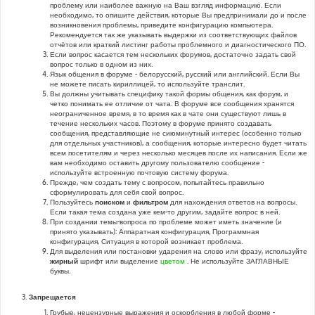
проблему или наиболее важную на Ваш взгляд информацию. Если
необходимо, то опишите действия, которые Вы предпринимали до и после
возникновения проблемы, приведите конфигурацию компьютера.
Рекомендуется так же указывать выдержки из соответствующих файлов
отчётов или краткий листинг работы проблемного и диагностического ПО.
Если вопрос касается тем нескольких форумов, достаточно задать свой
вопрос только в одном из них.
Язык общения в форуме - белорусский, русский или английский. Если Вы
не можете писать кириллицей, то используйте транслит.
Вы должны учитывать специфику такой формы общения, как форум, и
четко понимать ее отличие от чата. В форуме все сообщения хранятся
неограниченное время, в то время как в чате они существуют лишь в
течение нескольких часов. Поэтому в форуме принято создавать
сообщения, представляющие не сиюминутный интерес (особенно только
для отдельных участников), а сообщения, которые интересно будет читать
всем посетителям и через несколько месяцев после их написания. Если же
вам необходимо оставить другому пользователю сообщение -
используйте встроенную почтовую систему форума.
Прежде, чем создать тему с вопросом, попытайтесь правильно
сформулировать для себя свой вопрос.
Пользуйтесь
поиском
и
фильтром
для нахождения ответов на вопросы.
Если такая тема создана уже кем-то другим, задайте вопрос в ней.
При создании темы-вопроса по проблеме может иметь значение (и
принято указывать): Аппаратная конфигурация, Программная
конфигурация, Ситуация в которой возникает проблема.
Для выделения или постановки ударения на слово или фразу, используйте
жирный
шрифт или выделение
цветом
. Не используйте ЗАГЛАВНЫЕ
буквы.
Запрещается
Грубые, нецензурные выражения и оскорбления в любой форме -