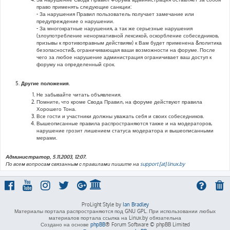
право применять следующие санкции:
- За нарушения Правил пользователь получает замечание или
предупреждение о нарушении.
- За многократные нарушения, а так же серьезные нарушения
(злоупотребление ненормативной лексикой, оскорбление собеседников,
призывы к противоправным действиям) к Вам будет применена &политика
безопасности&, ограничивающая ваши возможности на форуме. После
чего за любое нарушение администрация ограничивает ваш доступ к
форуму на определенный срок.
Другие положения.
Не забывайте читать объявления.
Помните, что кроме Свода Правил, на форуме действуют правила
Хорошего Тона.
Все гости и участники должны уважать себя и своих собеседников.
Вышеописанные правила распространяются также и на модераторов,
нарушение грозит лишением статуса модератора и вышеописанными
мерами.
Администратор, 5.11.2003, 12:07.
По всем вопросам связанным с правилами пишите на
support [at] linux.by
ProLight Style by
Ian Bradley
Материалы портала распространяются под GNU GPL. При использовании любых
материалов портала ссылка на Linux.by обязательна
Создано на основе
phpBB
® Forum Software © phpBB Limited