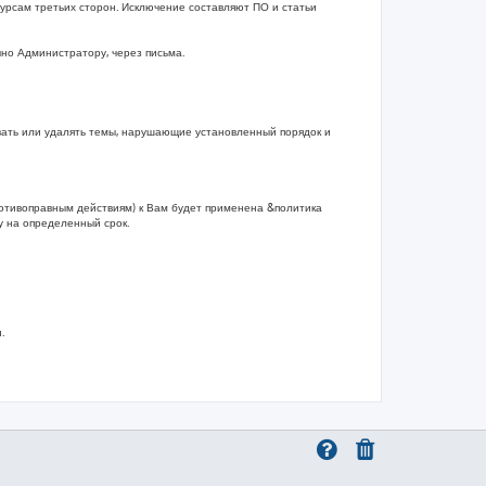
рсам третьих сторон. Исключение составляют ПО и статьи
чно Администратору, через письма.
вать или удалять темы, нарушающие установленный порядок и
ротивоправным действиям) к Вам будет применена &политика
 на определенный срок.
.