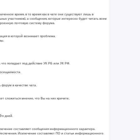
иченное время, в то время как в чате они существуют лишь в
ных участников), а сообщения, которые интересно будет читать всем
строенную почтовую систему форума.
ация в которой возникает проблема.
вы.
 что попадает под действие УК РБ или УК РФ.
посещаемости.
форум в качестве чата.
т сложиться мнение, что Вы на них кричите.
-х дней.
ключение составляют сообщения информационного характера.
беспечения. Исключение составляют ПО и статьи информационного