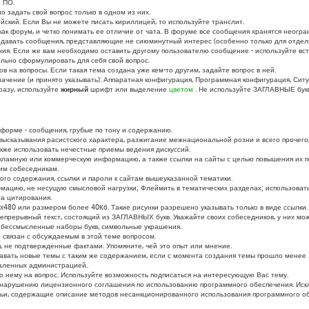
 ПО.
о задать свой вопрос только в одном из них.
ийский. Если Вы не можете писать кириллицей, то используйте транслит.
к форум, и четко понимать ее отличие от чата. В форуме все сообщения хранятся неогран
здавать сообщения, представляющие не сиюминутный интерес (особенно только для отдель
ания. Если же вам необходимо оставить другому пользователю сообщение - используйте в
ильно сформулировать для себя свой вопрос.
в на вопросы. Если такая тема создана уже кем-то другим, задайте вопрос в ней.
ачение (и принято указывать): Аппаратная конфигурация, Программная конфигурация, Ситу
разу, используйте
жирный
шрифт или выделение
цветом
. Не используйте ЗАГЛАВНЫЕ бук
форме - сообщения, грубые по тону и содержанию.
ысказывания расистского характера, разжигание межнациональной розни и всего прочего,
кже использовать нечестные приемы ведения дискуссий.
ламную или коммерческую информацию, а также ссылки на сайты с целью повышения их 
гим собеседникам.
го содержания, ссылки и пароли к сайтам вышеуказанной тематики.
цию, не несущую смысловой нагрузки; Флеймить в тематических разделах; использовать 
а цитирования.
480 или размером более 40Кб. Такие рисунки разрешено указывать только в виде ссылки.
прерывный текст, состоящий из ЗАГЛАВНЫХ букв. Уважайте своих собеседников, у них може
бессмысленные наборы букв, символьные украшения.
е связан с обсуждаемым в этой теме вопросом.
 не подтвержденные фактами. Упомяните, чей это опыт или мнение.
вать новые темы с таким же содержанием, если с момента создания темы прошло менее 3
даленных администрацией.
 по нему на вопрос. Используйте возможность подписаться на интересующую Вас тему.
к нарушению лицензионного соглашения по использованию программного обеспечения. Ис
ьи, содержащие описание методов несанкционированного использования программного о