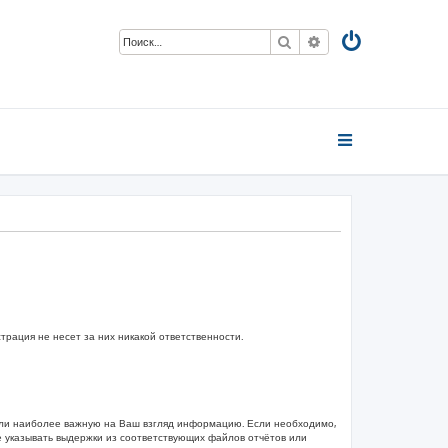
Поиск
Расширенный пои
ация не несет за них никакой ответственности.
или наиболее важную на Ваш взгляд информацию. Если необходимо,
е указывать выдержки из соответствующих файлов отчётов или