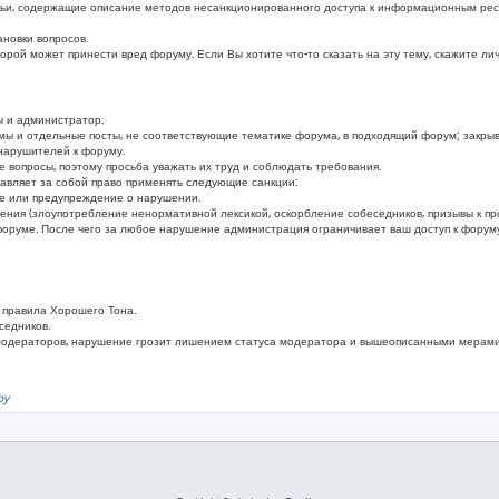
ьи, содержащие описание методов несанкционированного доступа к информационным ресу
новки вопросов.
ой может принести вред форуму. Если Вы хотите что-то сказать на эту тему, скажите ли
 и администратор.
мы и отдельные посты, не соответствующие тематике форума, в подходящий форум; закры
нарушителей к форуму.
вопросы, поэтому просьба уважать их труд и соблюдать требования.
вляет за собой право применять следующие санкции:
ие или предупреждение о нарушении.
шения (злоупотребление ненормативной лексикой, оскорбление собеседников, призывы к п
оруме. После чего за любое нарушение администрация ограничивает ваш доступ к форуму
 правила Хорошего Тона.
седников.
модераторов, нарушение грозит лишением статуса модератора и вышеописанными мерами
by