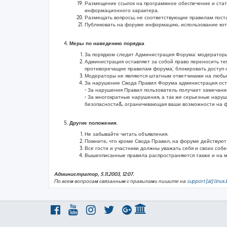
Размещение ссылок на программное обеспечение и стат
информационного характера.
Размещать вопросы, не соответствующие правилам поста
Публиковать на форуме информацию, использование котор
Меры по наведению порядка
За порядком следит Администрация Форума: модераторы
Администрация оставляет за собой право переносить те
противоречащие правилам форума; блокировать доступ 
Модераторы не являются штатным ответчиками на любые 
За нарушение Свода Правил Форума администрация оста
- За нарушения Правил пользователь получает замечан
- За многократные нарушения, а так же серьезные нару
безопасности&, ограничивающая ваши возможности на ф
Другие положения.
Не забывайте читать объявления.
Помните, что кроме Свода Правил, на форуме действуют
Все гости и участники должны уважать себя и своих собе
Вышеописанные правила распространяются также и на 
Администратор, 5.11.2003, 12:07.
По всем вопросам связанным с правилами пишите на
support [at] linux.