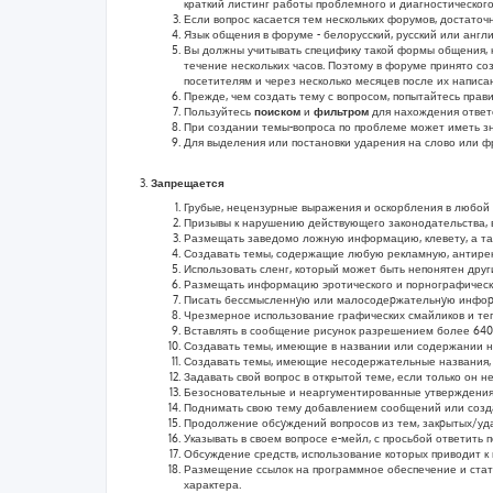
краткий листинг работы проблемного и диагностического
Если вопрос касается тем нескольких форумов, достаточн
Язык общения в форуме - белорусский, русский или англ
Вы должны учитывать специфику такой формы общения, ка
течение нескольких часов. Поэтому в форуме принято со
посетителям и через несколько месяцев после их напис
Прежде, чем создать тему с вопросом, попытайтесь прав
Пользуйтесь
поиском
и
фильтром
для нахождения ответо
При создании темы-вопроса по проблеме может иметь зн
Для выделения или постановки ударения на слово или ф
Запрещается
Грубые, нецензурные выражения и оскорбления в любой 
Призывы к нарушению действующего законодательства, в
Размещать заведомо ложную информацию, клевету, а та
Создавать темы, содержащие любую рекламную, антирек
Использовать сленг, который может быть непонятен дру
Размещать информацию эротического и порнографическо
Писать бессмысленнyю или малосодеpжательнyю инфоpма
Чрезмерное использование графических смайликов и тег
Вставлять в сообщение рисунок разрешением более 640x
Создавать темы, имеющие в названии или содержании не
Создавать темы, имеющие несодержательные названия, 
Задавать свой вопрос в открытой теме, если только он н
Безосновательные и неаргументированные утверждения,
Поднимать свою тему добавлением сообщений или созда
Продолжение обсyждений вопросов из тем, закpытых/у
Указывать в своем вопросе е-мейл, с просьбой ответить
Обсуждение средств, использование которых приводит 
Размещение ссылок на программное обеспечение и стат
характера.