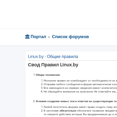
Портал
Список форумов
Linux.by - Общие правила
Свод Правил Linux.by
Общие положения.
Hезнание правил не освобождает от необходимости их 
Отправка любого сообщения в форум автоматически озн
Все имеющиеся на сервере сведения имеют исключитель
Не обращайте внимания на хулиганов. Не отвечайте им, 
Условия создания новых тем и ответов на существующие т
Любой посетитель форума имеет право создать тему, ко
В заголовке
обязательно
обозначьте название предмета
то опишите действия, которые Вы предпринимали до и п