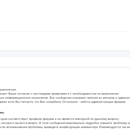
выполнения.
ачает Ваше согласие с настоящими правилами и с необходимостью их выполнения.
но информационное назначение. Все сообщения отражают мнения их авторов, и администр
даже если Вы считаете, что Вас оскорбили. Остальное - забота администрации форума.
емы
торая соответствует профилю форума и не является повторной по данному вопросу.
, которого касается вопрос. В теле сообщения максимально подробно опишите проблему 
осле возникновения проблемы, приведите конфигурацию компьютера. Рекомендуется так ж