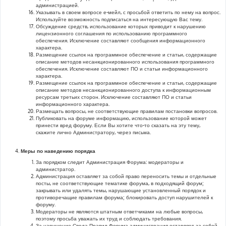
администрацией.
Указывать в своем вопросе е-мейл, с просьбой ответить по нему на вопрос.
Используйте возможность подписаться на интересующую Вас тему.
Обсуждение средств, использование которых приводит к нарушению
лицензионного соглашения по использованию программного
обеспечения. Исключение составляют сообщения информационного
характера.
Размещение ссылок на программное обеспечение и статьи, содержащие
описание методов несанкционированного использования программного
обеспечения. Исключение составляют ПО и статьи информационного
характера.
Размещение ссылок на программное обеспечение и статьи, содержащие
описание методов несанкционированного доступа к информационным
ресурсам третьих сторон. Исключение составляют ПО и статьи
информационного характера.
Размещать вопросы, не соответствующие правилам постановки вопросов.
Публиковать на форуме информацию, использование которой может
принести вред форуму. Если Вы хотите что-то сказать на эту тему,
скажите лично Администратору, через письма.
Меры по наведению порядка
За порядком следит Администрация Форума: модераторы и
администратор.
Администрация оставляет за собой право переносить темы и отдельные
посты, не соответствующие тематике форума, в подходящий форум;
закрывать или удалять темы, нарушающие установленный порядок и
противоречащие правилам форума; блокировать доступ нарушителей к
форуму.
Модераторы не являются штатным ответчиками на любые вопросы,
поэтому просьба уважать их труд и соблюдать требования.
За нарушение Свода Правил Форума администрация оставляет за собой