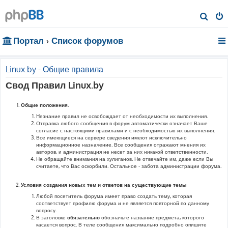
П
о
Портал
Список форумов
и
с
к
Linux.by - Общие правила
Свод Правил Linux.by
Общие положения.
Hезнание правил не освобождает от необходимости их выполнения.
Отправка любого сообщения в форум автоматически означает Ваше
согласие с настоящими правилами и с необходимостью их выполнения.
Все имеющиеся на сервере сведения имеют исключительно
информационное назначение. Все сообщения отражают мнения их
авторов, и администрация не несет за них никакой ответственности.
Не обращайте внимания на хулиганов. Не отвечайте им, даже если Вы
считаете, что Вас оскорбили. Остальное - забота администрации форума.
Условия создания новых тем и ответов на существующие темы
Любой посетитель форума имеет право создать тему, которая
соответствует профилю форума и не является повторной по данному
вопросу.
В заголовке
обязательно
обозначьте название предмета, которого
касается вопрос. В теле сообщения максимально подробно опишите