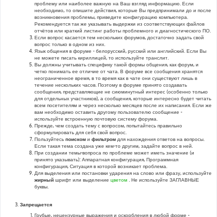
проблему или наиболее важную на Ваш взгляд информацию. Если
необходимо, то опишите действия, которые Вы предпринимали до и после
возникновения проблемы, приведите конфигурацию компьютера.
Рекомендуется так же указывать выдержки из соответствующих файлов
отчётов или краткий листинг работы проблемного и диагностического ПО.
Если вопрос касается тем нескольких форумов, достаточно задать свой
вопрос только в одном из них.
Язык общения в форуме - белорусский, русский или английский. Если Вы
не можете писать кириллицей, то используйте транслит.
Вы должны учитывать специфику такой формы общения, как форум, и
четко понимать ее отличие от чата. В форуме все сообщения хранятся
неограниченное время, в то время как в чате они существуют лишь в
течение нескольких часов. Поэтому в форуме принято создавать
сообщения, представляющие не сиюминутный интерес (особенно только
для отдельных участников), а сообщения, которые интересно будет читать
всем посетителям и через несколько месяцев после их написания. Если же
вам необходимо оставить другому пользователю сообщение -
используйте встроенную почтовую систему форума.
Прежде, чем создать тему с вопросом, попытайтесь правильно
сформулировать для себя свой вопрос.
Пользуйтесь
поиском
и
фильтром
для нахождения ответов на вопросы.
Если такая тема создана уже кем-то другим, задайте вопрос в ней.
При создании темы-вопроса по проблеме может иметь значение (и
принято указывать): Аппаратная конфигурация, Программная
конфигурация, Ситуация в которой возникает проблема.
Для выделения или постановки ударения на слово или фразу, используйте
жирный
шрифт или выделение
цветом
. Не используйте ЗАГЛАВНЫЕ
буквы.
Запрещается
Грубые, нецензурные выражения и оскорбления в любой форме -