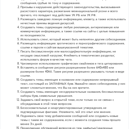
сообщения, грубые по тону и содержанию.
Призывы к нарушению действующего законодательства, высказывания
расистского характера, разжигание межнациональной розни и всего
прочего, что попадает под действие УК РБ или УК РФ.
Размещать заведомо ложную информацию, клевету, а также использовать
нечестные приемы ведения дискуссий.
Создавать темы, содержащие любую рекламную, антирекламную или
коммерческую информацию, а также ссылки на сайты с целью повышения
их посещаемости.
Использовать сленг, который может быть непонятен другим собеседникам.
Размещать информацию эротического и порнографического содержания,
ссылки и пароли к сайтам вышеуказанной тематики.
Писать бессмысленнyю или малосодеpжательнyю инфоpмацию, не
несущую смысловой нагрузки; Флеймить в тематических разделах;
использовать форум в качестве чата.
Чрезмерное использование графических смайликов и тега цитирования.
Вставлять в сообщение рисунок разрешением более 640x480 или
размером более 40Кб. Такие рисунки разрешено указывать только в виде
ссылки.
Создавать темы, имеющие в названии или содержании непрерывный
текст, состоящий из ЗАГЛАВНЫХ букв. Уважайте своих собеседников, у них
может сложиться мнение, что Вы на них кричите.
Создавать темы, имеющие несодержательные названия, бессмысленные
наборы букв, символьные украшения.
Задавать свой вопрос в открытой теме, если только он не связан с
обсуждаемым в этой теме вопросом.
Безосновательные и неаргументированные утверждения, не
подтвержденные фактами. Упомяните, чей это опыт или мнение.
Поднимать свою тему добавлением сообщений или создавать новые
темы с таким же содержанием, если с момента создания темы прошло
менее 3-х дней.
Продолжение обсyждений вопросов из тем, закpытых/удаленных