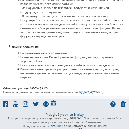
право применять следующие санкции:
- За нарушения Правил пользователь получает замечание или
предупреждение о нарушении.
- За многократные нарушения, а так же серьезные нарушения
(злоупотребление ненормативной лексикой, оскорбление собеседников,
призывы к противоправным действиям) к Вам будет применена &политика
безопасности&, ограничивающая ваши возможности на форуме. После
чего за любое нарушение администрация ограничивает ваш доступ к
форуму на определенный срок.
Другие положения.
Не забывайте читать объявления.
Помните, что кроме Свода Правил, на форуме действуют правила
Хорошего Тона.
Все гости и участники должны уважать себя и своих собеседников.
Вышеописанные правила распространяются также и на модераторов,
нарушение грозит лишением статуса модератора и вышеописанными
мерами.
Администратор, 5.11.2003, 12:07.
По всем вопросам связанным с правилами пишите на
support [at] linux.by
ProLight Style by
Ian Bradley
Материалы портала распространяются под GNU GPL. При использовании любых
материалов портала ссылка на Linux.by обязательна
Создано на основе
phpBB
® Forum Software © phpBB Limited