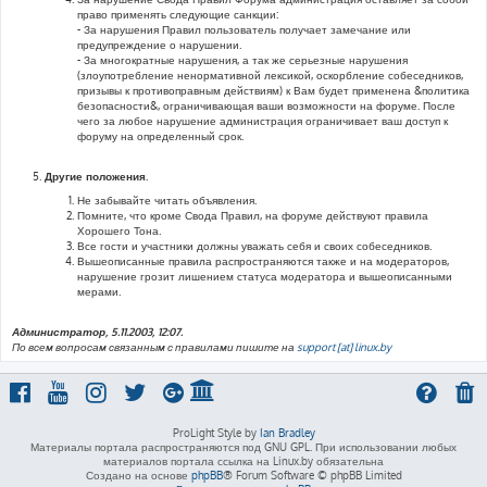
право применять следующие санкции:
- За нарушения Правил пользователь получает замечание или
предупреждение о нарушении.
- За многократные нарушения, а так же серьезные нарушения
(злоупотребление ненормативной лексикой, оскорбление собеседников,
призывы к противоправным действиям) к Вам будет применена &политика
безопасности&, ограничивающая ваши возможности на форуме. После
чего за любое нарушение администрация ограничивает ваш доступ к
форуму на определенный срок.
Другие положения.
Не забывайте читать объявления.
Помните, что кроме Свода Правил, на форуме действуют правила
Хорошего Тона.
Все гости и участники должны уважать себя и своих собеседников.
Вышеописанные правила распространяются также и на модераторов,
нарушение грозит лишением статуса модератора и вышеописанными
мерами.
Администратор, 5.11.2003, 12:07.
По всем вопросам связанным с правилами пишите на
support [at] linux.by
ProLight Style by
Ian Bradley
Материалы портала распространяются под GNU GPL. При использовании любых
материалов портала ссылка на Linux.by обязательна
Создано на основе
phpBB
® Forum Software © phpBB Limited