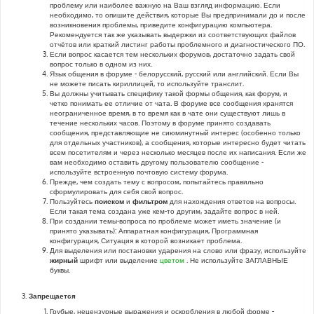
проблему или наиболее важную на Ваш взгляд информацию. Если
необходимо, то опишите действия, которые Вы предпринимали до и после
возникновения проблемы, приведите конфигурацию компьютера.
Рекомендуется так же указывать выдержки из соответствующих файлов
отчётов или краткий листинг работы проблемного и диагностического ПО.
Если вопрос касается тем нескольких форумов, достаточно задать свой
вопрос только в одном из них.
Язык общения в форуме - белорусский, русский или английский. Если Вы
не можете писать кириллицей, то используйте транслит.
Вы должны учитывать специфику такой формы общения, как форум, и
четко понимать ее отличие от чата. В форуме все сообщения хранятся
неограниченное время, в то время как в чате они существуют лишь в
течение нескольких часов. Поэтому в форуме принято создавать
сообщения, представляющие не сиюминутный интерес (особенно только
для отдельных участников), а сообщения, которые интересно будет читать
всем посетителям и через несколько месяцев после их написания. Если же
вам необходимо оставить другому пользователю сообщение -
используйте встроенную почтовую систему форума.
Прежде, чем создать тему с вопросом, попытайтесь правильно
сформулировать для себя свой вопрос.
Пользуйтесь
поиском
и
фильтром
для нахождения ответов на вопросы.
Если такая тема создана уже кем-то другим, задайте вопрос в ней.
При создании темы-вопроса по проблеме может иметь значение (и
принято указывать): Аппаратная конфигурация, Программная
конфигурация, Ситуация в которой возникает проблема.
Для выделения или постановки ударения на слово или фразу, используйте
жирный
шрифт или выделение
цветом
. Не используйте ЗАГЛАВНЫЕ
буквы.
Запрещается
Грубые, нецензурные выражения и оскорбления в любой форме -