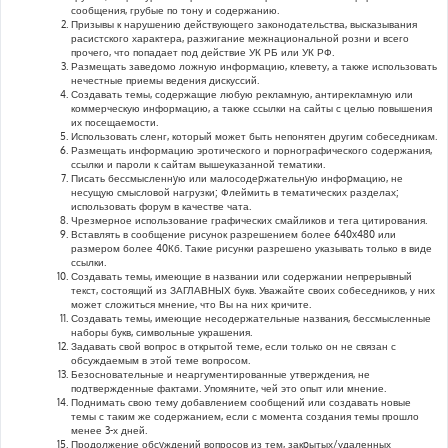
сообщения, грубые по тону и содержанию.
Призывы к нарушению действующего законодательства, высказывания
расистского характера, разжигание межнациональной розни и всего
прочего, что попадает под действие УК РБ или УК РФ.
Размещать заведомо ложную информацию, клевету, а также использовать
нечестные приемы ведения дискуссий.
Создавать темы, содержащие любую рекламную, антирекламную или
коммерческую информацию, а также ссылки на сайты с целью повышения
их посещаемости.
Использовать сленг, который может быть непонятен другим собеседникам.
Размещать информацию эротического и порнографического содержания,
ссылки и пароли к сайтам вышеуказанной тематики.
Писать бессмысленнyю или малосодеpжательнyю инфоpмацию, не
несущую смысловой нагрузки; Флеймить в тематических разделах;
использовать форум в качестве чата.
Чрезмерное использование графических смайликов и тега цитирования.
Вставлять в сообщение рисунок разрешением более 640x480 или
размером более 40Кб. Такие рисунки разрешено указывать только в виде
ссылки.
Создавать темы, имеющие в названии или содержании непрерывный
текст, состоящий из ЗАГЛАВНЫХ букв. Уважайте своих собеседников, у них
может сложиться мнение, что Вы на них кричите.
Создавать темы, имеющие несодержательные названия, бессмысленные
наборы букв, символьные украшения.
Задавать свой вопрос в открытой теме, если только он не связан с
обсуждаемым в этой теме вопросом.
Безосновательные и неаргументированные утверждения, не
подтвержденные фактами. Упомяните, чей это опыт или мнение.
Поднимать свою тему добавлением сообщений или создавать новые
темы с таким же содержанием, если с момента создания темы прошло
менее 3-х дней.
Продолжение обсyждений вопросов из тем, закpытых/удаленных