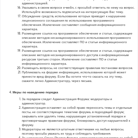
администрацией.
Указывать в своем вопросе е-мейл, с просьбой ответить по нему на вопрос.
Используйте возможность подписаться на интересующую Вас тему.
Обсуждение средств, использование которых приводит к нарушению
лицензионного соглашения по использованию программного
обеспечения. Исключение составляют сообщения информационного
характера.
Размещение ссылок на программное обеспечение и статьи, содержащие
описание методов несанкционированного использования программного
обеспечения. Исключение составляют ПО и статьи информационного
характера.
Размещение ссылок на программное обеспечение и статьи, содержащие
описание методов несанкционированного доступа к информационным
ресурсам третьих сторон. Исключение составляют ПО и статьи
информационного характера.
Размещать вопросы, не соответствующие правилам постановки вопросов.
Публиковать на форуме информацию, использование которой может
принести вред форуму. Если Вы хотите что-то сказать на эту тему,
скажите лично Администратору, через письма.
Меры по наведению порядка
За порядком следит Администрация Форума: модераторы и
администратор.
Администрация оставляет за собой право переносить темы и отдельные
посты, не соответствующие тематике форума, в подходящий форум;
закрывать или удалять темы, нарушающие установленный порядок и
противоречащие правилам форума; блокировать доступ нарушителей к
форуму.
Модераторы не являются штатным ответчиками на любые вопросы,
поэтому просьба уважать их труд и соблюдать требования.
За нарушение Свода Правил Форума администрация оставляет за собой