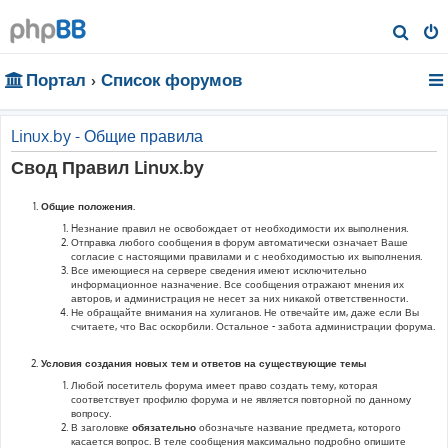
П
о
Портал
Список форумов
и
с
к
Linux.by - Общие правила
Свод Правил Linux.by
Общие положения.
Hезнание правил не освобождает от необходимости их выполнения.
Отправка любого сообщения в форум автоматически означает Ваше
согласие с настоящими правилами и с необходимостью их выполнения.
Все имеющиеся на сервере сведения имеют исключительно
информационное назначение. Все сообщения отражают мнения их
авторов, и администрация не несет за них никакой ответственности.
Не обращайте внимания на хулиганов. Не отвечайте им, даже если Вы
считаете, что Вас оскорбили. Остальное - забота администрации форума.
Условия создания новых тем и ответов на существующие темы
Любой посетитель форума имеет право создать тему, которая
соответствует профилю форума и не является повторной по данному
вопросу.
В заголовке
обязательно
обозначьте название предмета, которого
касается вопрос. В теле сообщения максимально подробно опишите