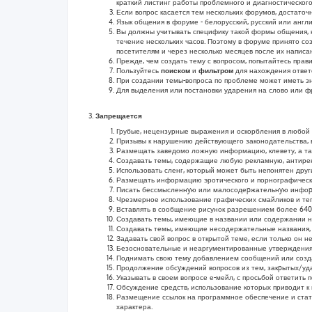
краткий листинг работы проблемного и диагностического
Если вопрос касается тем нескольких форумов, достаточн
Язык общения в форуме - белорусский, русский или англ
Вы должны учитывать специфику такой формы общения, ка
течение нескольких часов. Поэтому в форуме принято со
посетителям и через несколько месяцев после их напис
Прежде, чем создать тему с вопросом, попытайтесь прав
Пользуйтесь
поиском
и
фильтром
для нахождения ответо
При создании темы-вопроса по проблеме может иметь зн
Для выделения или постановки ударения на слово или ф
Запрещается
Грубые, нецензурные выражения и оскорбления в любой 
Призывы к нарушению действующего законодательства, в
Размещать заведомо ложную информацию, клевету, а та
Создавать темы, содержащие любую рекламную, антирек
Использовать сленг, который может быть непонятен дру
Размещать информацию эротического и порнографическо
Писать бессмысленнyю или малосодеpжательнyю инфоpма
Чрезмерное использование графических смайликов и тег
Вставлять в сообщение рисунок разрешением более 640x
Создавать темы, имеющие в названии или содержании не
Создавать темы, имеющие несодержательные названия, 
Задавать свой вопрос в открытой теме, если только он н
Безосновательные и неаргументированные утверждения,
Поднимать свою тему добавлением сообщений или созда
Продолжение обсyждений вопросов из тем, закpытых/у
Указывать в своем вопросе е-мейл, с просьбой ответить
Обсуждение средств, использование которых приводит 
Размещение ссылок на программное обеспечение и стат
характера.