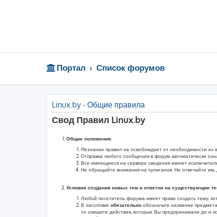
Портал
Список форумов
Linux.by - Общие правила
Свод Правил Linux.by
Общие положения.
Hезнание правил не освобождает от необходимости их 
Отправка любого сообщения в форум автоматически озн
Все имеющиеся на сервере сведения имеют исключитель
Не обращайте внимания на хулиганов. Не отвечайте им, 
Условия создания новых тем и ответов на существующие т
Любой посетитель форума имеет право создать тему, ко
В заголовке
обязательно
обозначьте название предмета
то опишите действия, которые Вы предпринимали до и п