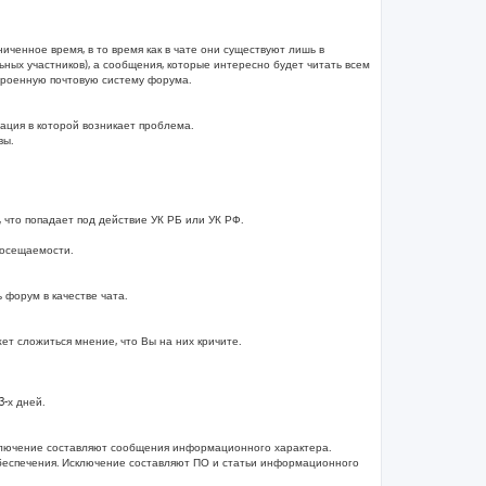
иченное время, в то время как в чате они существуют лишь в
ных участников), а сообщения, которые интересно будет читать всем
строенную почтовую систему форума.
ация в которой возникает проблема.
вы.
 что попадает под действие УК РБ или УК РФ.
посещаемости.
форум в качестве чата.
т сложиться мнение, что Вы на них кричите.
-х дней.
ключение составляют сообщения информационного характера.
беспечения. Исключение составляют ПО и статьи информационного