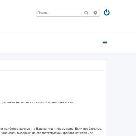
Поиск
Расширенный пои
ация не несет за них никакой ответственности.
или наиболее важную на Ваш взгляд информацию. Если необходимо,
е указывать выдержки из соответствующих файлов отчётов или