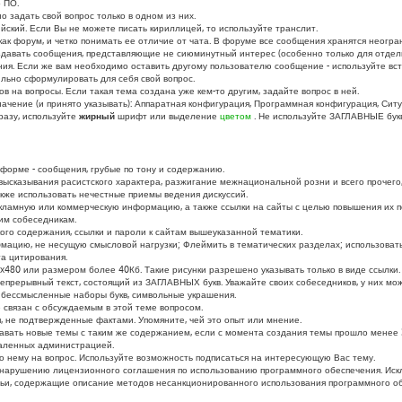
 ПО.
о задать свой вопрос только в одном из них.
ийский. Если Вы не можете писать кириллицей, то используйте транслит.
к форум, и четко понимать ее отличие от чата. В форуме все сообщения хранятся неогран
здавать сообщения, представляющие не сиюминутный интерес (особенно только для отдель
ания. Если же вам необходимо оставить другому пользователю сообщение - используйте в
ильно сформулировать для себя свой вопрос.
в на вопросы. Если такая тема создана уже кем-то другим, задайте вопрос в ней.
ачение (и принято указывать): Аппаратная конфигурация, Программная конфигурация, Ситу
разу, используйте
жирный
шрифт или выделение
цветом
. Не используйте ЗАГЛАВНЫЕ бук
форме - сообщения, грубые по тону и содержанию.
ысказывания расистского характера, разжигание межнациональной розни и всего прочего,
кже использовать нечестные приемы ведения дискуссий.
ламную или коммерческую информацию, а также ссылки на сайты с целью повышения их 
гим собеседникам.
го содержания, ссылки и пароли к сайтам вышеуказанной тематики.
цию, не несущую смысловой нагрузки; Флеймить в тематических разделах; использовать 
а цитирования.
480 или размером более 40Кб. Такие рисунки разрешено указывать только в виде ссылки.
прерывный текст, состоящий из ЗАГЛАВНЫХ букв. Уважайте своих собеседников, у них може
бессмысленные наборы букв, символьные украшения.
е связан с обсуждаемым в этой теме вопросом.
 не подтвержденные фактами. Упомяните, чей это опыт или мнение.
вать новые темы с таким же содержанием, если с момента создания темы прошло менее 3
даленных администрацией.
 по нему на вопрос. Используйте возможность подписаться на интересующую Вас тему.
к нарушению лицензионного соглашения по использованию программного обеспечения. Ис
ьи, содержащие описание методов несанкционированного использования программного о