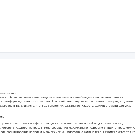
выполнения.
ачает Ваше согласие с настоящими правилами и с необходимостью их выполнения.
но информационное назначение. Все сообщения отражают мнения их авторов, и администр
даже если Вы считаете, что Вас оскорбили. Остальное - забота администрации форума.
емы
торая соответствует профилю форума и не является повторной по данному вопросу.
, которого касается вопрос. В теле сообщения максимально подробно опишите проблему 
осле возникновения проблемы, приведите конфигурацию компьютера. Рекомендуется так ж