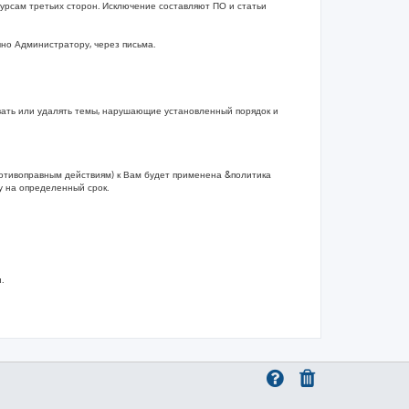
рсам третьих сторон. Исключение составляют ПО и статьи
чно Администратору, через письма.
вать или удалять темы, нарушающие установленный порядок и
ротивоправным действиям) к Вам будет применена &политика
 на определенный срок.
.