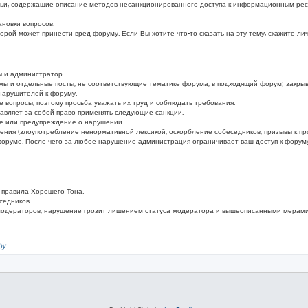
ьи, содержащие описание методов несанкционированного доступа к информационным ресу
новки вопросов.
ой может принести вред форуму. Если Вы хотите что-то сказать на эту тему, скажите ли
 и администратор.
мы и отдельные посты, не соответствующие тематике форума, в подходящий форум; закры
нарушителей к форуму.
вопросы, поэтому просьба уважать их труд и соблюдать требования.
вляет за собой право применять следующие санкции:
ие или предупреждение о нарушении.
шения (злоупотребление ненормативной лексикой, оскорбление собеседников, призывы к п
оруме. После чего за любое нарушение администрация ограничивает ваш доступ к форуму
 правила Хорошего Тона.
седников.
модераторов, нарушение грозит лишением статуса модератора и вышеописанными мерами
by