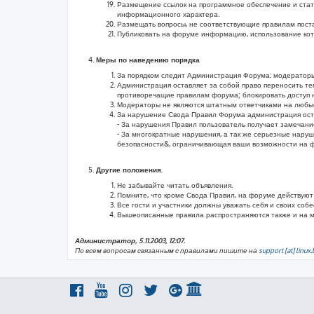
Размещение ссылок на программное обеспечение и стат
информационного характера.
Размещать вопросы, не соответствующие правилам поста
Публиковать на форуме информацию, использование котор
Меры по наведению порядка
За порядком следит Администрация Форума: модераторы
Администрация оставляет за собой право переносить те
противоречащие правилам форума; блокировать доступ 
Модераторы не являются штатным ответчиками на любые 
За нарушение Свода Правил Форума администрация оста
- За нарушения Правил пользователь получает замечан
- За многократные нарушения, а так же серьезные нару
безопасности&, ограничивающая ваши возможности на ф
Другие положения.
Не забывайте читать объявления.
Помните, что кроме Свода Правил, на форуме действуют
Все гости и участники должны уважать себя и своих собе
Вышеописанные правила распространяются также и на 
Администратор, 5.11.2003, 12:07.
По всем вопросам связанным с правилами пишите на
support [at] linux.