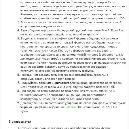
проблему или наиболее важную на Ваш взгляд информацию. Если
необходимо, то опишите действия, которые Вы предпринимали до и после
возникновения проблемы, приведите конфигурацию компьютера.
Рекомендуется так же указывать выдержки из соответствующих файлов
отчётов или краткий листинг работы проблемного и диагностического ПО.
Если вопрос касается тем нескольких форумов, достаточно задать свой
вопрос только в одном из них.
Язык общения в форуме - белорусский, русский или английский. Если Вы
не можете писать кириллицей, то используйте транслит.
Вы должны учитывать специфику такой формы общения, как форум, и
четко понимать ее отличие от чата. В форуме все сообщения хранятся
неограниченное время, в то время как в чате они существуют лишь в
течение нескольких часов. Поэтому в форуме принято создавать
сообщения, представляющие не сиюминутный интерес (особенно только
для отдельных участников), а сообщения, которые интересно будет читать
всем посетителям и через несколько месяцев после их написания. Если же
вам необходимо оставить другому пользователю сообщение -
используйте встроенную почтовую систему форума.
Прежде, чем создать тему с вопросом, попытайтесь правильно
сформулировать для себя свой вопрос.
Пользуйтесь
поиском
и
фильтром
для нахождения ответов на вопросы.
Если такая тема создана уже кем-то другим, задайте вопрос в ней.
При создании темы-вопроса по проблеме может иметь значение (и
принято указывать): Аппаратная конфигурация, Программная
конфигурация, Ситуация в которой возникает проблема.
Для выделения или постановки ударения на слово или фразу, используйте
жирный
шрифт или выделение
цветом
. Не используйте ЗАГЛАВНЫЕ
буквы.
Запрещается
Грубые, нецензурные выражения и оскорбления в любой форме -