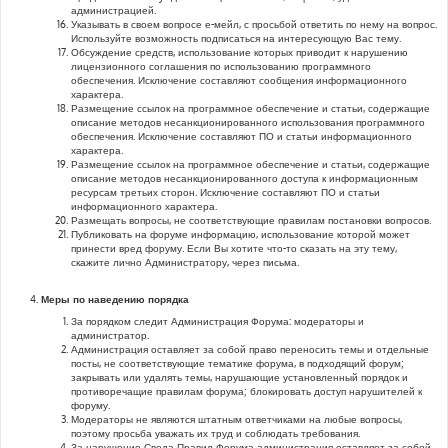
администрацией.
Указывать в своем вопросе е-мейл, с просьбой ответить по нему на вопрос.
Используйте возможность подписаться на интересующую Вас тему.
Обсуждение средств, использование которых приводит к нарушению
лицензионного соглашения по использованию программного
обеспечения. Исключение составляют сообщения информационного
характера.
Размещение ссылок на программное обеспечение и статьи, содержащие
описание методов несанкционированного использования программного
обеспечения. Исключение составляют ПО и статьи информационного
характера.
Размещение ссылок на программное обеспечение и статьи, содержащие
описание методов несанкционированного доступа к информационным
ресурсам третьих сторон. Исключение составляют ПО и статьи
информационного характера.
Размещать вопросы, не соответствующие правилам постановки вопросов.
Публиковать на форуме информацию, использование которой может
принести вред форуму. Если Вы хотите что-то сказать на эту тему,
скажите лично Администратору, через письма.
Меры по наведению порядка
За порядком следит Администрация Форума: модераторы и
администратор.
Администрация оставляет за собой право переносить темы и отдельные
посты, не соответствующие тематике форума, в подходящий форум;
закрывать или удалять темы, нарушающие установленный порядок и
противоречащие правилам форума; блокировать доступ нарушителей к
форуму.
Модераторы не являются штатным ответчиками на любые вопросы,
поэтому просьба уважать их труд и соблюдать требования.
За нарушение Свода Правил Форума администрация оставляет за собой