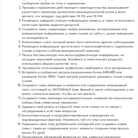
сообщения, грубые по тону и содержанию.
Призывы к нарушению действующего законодательства, высказывания
расистского характера, разжигание межнациональной розни и всего
прочего, что попадает под действие УК РБ или УК РФ.
Размещать заведомо ложную информацию, клевету, а также использовать
нечестные приемы ведения дискуссий.
Создавать темы, содержащие любую рекламную, антирекламную или
коммерческую информацию, а также ссылки на сайты с целью повышения
их посещаемости.
Использовать сленг, который может быть непонятен другим собеседникам.
Размещать информацию эротического и порнографического содержания,
ссылки и пароли к сайтам вышеуказанной тематики.
Писать бессмысленнyю или малосодеpжательнyю инфоpмацию, не
несущую смысловой нагрузки; Флеймить в тематических разделах;
использовать форум в качестве чата.
Чрезмерное использование графических смайликов и тега цитирования.
Вставлять в сообщение рисунок разрешением более 640x480 или
размером более 40Кб. Такие рисунки разрешено указывать только в виде
ссылки.
Создавать темы, имеющие в названии или содержании непрерывный
текст, состоящий из ЗАГЛАВНЫХ букв. Уважайте своих собеседников, у них
может сложиться мнение, что Вы на них кричите.
Создавать темы, имеющие несодержательные названия, бессмысленные
наборы букв, символьные украшения.
Задавать свой вопрос в открытой теме, если только он не связан с
обсуждаемым в этой теме вопросом.
Безосновательные и неаргументированные утверждения, не
подтвержденные фактами. Упомяните, чей это опыт или мнение.
Поднимать свою тему добавлением сообщений или создавать новые
темы с таким же содержанием, если с момента создания темы прошло
менее 3-х дней.
Продолжение обсyждений вопросов из тем, закpытых/удаленных