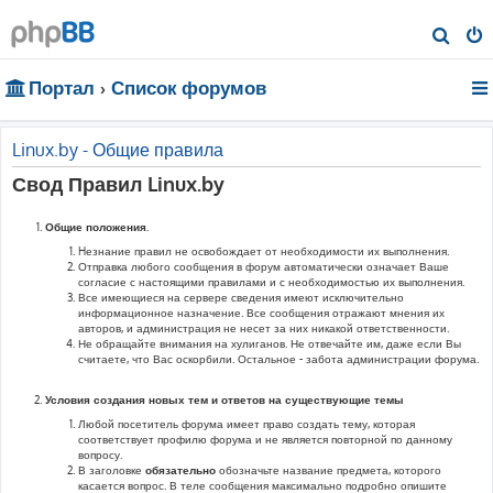
П
о
Портал
Список форумов
и
с
к
Linux.by - Общие правила
Свод Правил Linux.by
Общие положения.
Hезнание правил не освобождает от необходимости их выполнения.
Отправка любого сообщения в форум автоматически означает Ваше
согласие с настоящими правилами и с необходимостью их выполнения.
Все имеющиеся на сервере сведения имеют исключительно
информационное назначение. Все сообщения отражают мнения их
авторов, и администрация не несет за них никакой ответственности.
Не обращайте внимания на хулиганов. Не отвечайте им, даже если Вы
считаете, что Вас оскорбили. Остальное - забота администрации форума.
Условия создания новых тем и ответов на существующие темы
Любой посетитель форума имеет право создать тему, которая
соответствует профилю форума и не является повторной по данному
вопросу.
В заголовке
обязательно
обозначьте название предмета, которого
касается вопрос. В теле сообщения максимально подробно опишите