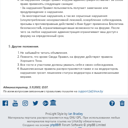
право применять следующие санкции:
- За нарушения Правил пользователь получает замечание или
предупреждение о нарушении.
- За многократные нарушения, а так же серьезные нарушения
(злоупотребление ненормативной лексикой, оскорбление собеседников,
призывы к противоправным действиям) к Вам будет применена &политика
безопасности&, ограничивающая ваши возможности на форуме. После
чего за любое нарушение администрация ограничивает ваш доступ к
форуму на определенный срок.
Другие положения.
Не забывайте читать объявления.
Помните, что кроме Свода Правил, на форуме действуют правила
Хорошего Тона.
Все гости и участники должны уважать себя и своих собеседников.
Вышеописанные правила распространяются также и на модераторов,
нарушение грозит лишением статуса модератора и вышеописанными
мерами.
Администратор, 5.11.2003, 12:07.
По всем вопросам связанным с правилами пишите на
support [at] linux.by
ProLight Style by
Ian Bradley
Материалы портала распространяются под GNU GPL. При использовании любых
материалов портала ссылка на Linux.by обязательна
Создано на основе
phpBB
® Forum Software © phpBB Limited