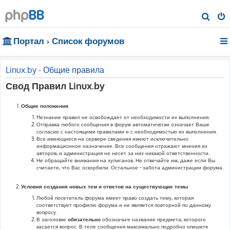
П
о
Портал
Список форумов
и
с
к
Linux.by - Общие правила
Свод Правил Linux.by
Общие положения.
Hезнание правил не освобождает от необходимости их выполнения.
Отправка любого сообщения в форум автоматически означает Ваше
согласие с настоящими правилами и с необходимостью их выполнения.
Все имеющиеся на сервере сведения имеют исключительно
информационное назначение. Все сообщения отражают мнения их
авторов, и администрация не несет за них никакой ответственности.
Не обращайте внимания на хулиганов. Не отвечайте им, даже если Вы
считаете, что Вас оскорбили. Остальное - забота администрации форума.
Условия создания новых тем и ответов на существующие темы
Любой посетитель форума имеет право создать тему, которая
соответствует профилю форума и не является повторной по данному
вопросу.
В заголовке
обязательно
обозначьте название предмета, которого
касается вопрос. В теле сообщения максимально подробно опишите