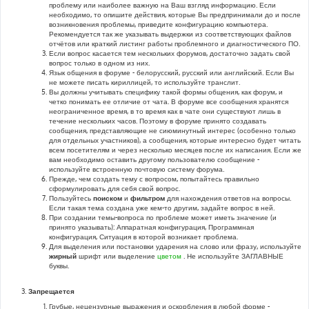
проблему или наиболее важную на Ваш взгляд информацию. Если
необходимо, то опишите действия, которые Вы предпринимали до и после
возникновения проблемы, приведите конфигурацию компьютера.
Рекомендуется так же указывать выдержки из соответствующих файлов
отчётов или краткий листинг работы проблемного и диагностического ПО.
Если вопрос касается тем нескольких форумов, достаточно задать свой
вопрос только в одном из них.
Язык общения в форуме - белорусский, русский или английский. Если Вы
не можете писать кириллицей, то используйте транслит.
Вы должны учитывать специфику такой формы общения, как форум, и
четко понимать ее отличие от чата. В форуме все сообщения хранятся
неограниченное время, в то время как в чате они существуют лишь в
течение нескольких часов. Поэтому в форуме принято создавать
сообщения, представляющие не сиюминутный интерес (особенно только
для отдельных участников), а сообщения, которые интересно будет читать
всем посетителям и через несколько месяцев после их написания. Если же
вам необходимо оставить другому пользователю сообщение -
используйте встроенную почтовую систему форума.
Прежде, чем создать тему с вопросом, попытайтесь правильно
сформулировать для себя свой вопрос.
Пользуйтесь
поиском
и
фильтром
для нахождения ответов на вопросы.
Если такая тема создана уже кем-то другим, задайте вопрос в ней.
При создании темы-вопроса по проблеме может иметь значение (и
принято указывать): Аппаратная конфигурация, Программная
конфигурация, Ситуация в которой возникает проблема.
Для выделения или постановки ударения на слово или фразу, используйте
жирный
шрифт или выделение
цветом
. Не используйте ЗАГЛАВНЫЕ
буквы.
Запрещается
Грубые, нецензурные выражения и оскорбления в любой форме -