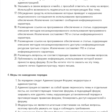
администрацией.
Указывать в своем вопросе е-мейл, с просьбой ответить по нему на вопрос.
Используйте возможность подписаться на интересующую Вас тему.
Обсуждение средств, использование которых приводит к нарушению
лицензионного соглашения по использованию программного
обеспечения. Исключение составляют сообщения информационного
характера.
Размещение ссылок на программное обеспечение и статьи, содержащие
описание методов несанкционированного использования программного
обеспечения. Исключение составляют ПО и статьи информационного
характера.
Размещение ссылок на программное обеспечение и статьи, содержащие
описание методов несанкционированного доступа к информационным
ресурсам третьих сторон. Исключение составляют ПО и статьи
информационного характера.
Размещать вопросы, не соответствующие правилам постановки вопросов.
Публиковать на форуме информацию, использование которой может
принести вред форуму. Если Вы хотите что-то сказать на эту тему,
скажите лично Администратору, через письма.
Меры по наведению порядка
За порядком следит Администрация Форума: модераторы и
администратор.
Администрация оставляет за собой право переносить темы и отдельные
посты, не соответствующие тематике форума, в подходящий форум;
закрывать или удалять темы, нарушающие установленный порядок и
противоречащие правилам форума; блокировать доступ нарушителей к
форуму.
Модераторы не являются штатным ответчиками на любые вопросы,
поэтому просьба уважать их труд и соблюдать требования.
За нарушение Свода Правил Форума администрация оставляет за собой