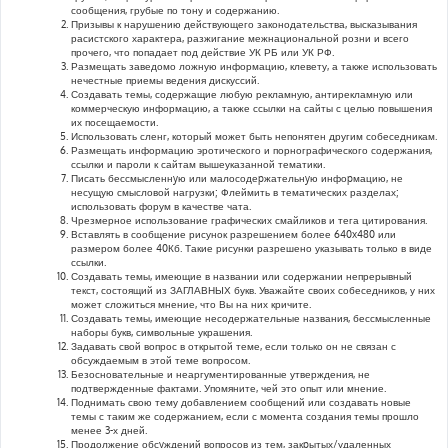
сообщения, грубые по тону и содержанию.
Призывы к нарушению действующего законодательства, высказывания
расистского характера, разжигание межнациональной розни и всего
прочего, что попадает под действие УК РБ или УК РФ.
Размещать заведомо ложную информацию, клевету, а также использовать
нечестные приемы ведения дискуссий.
Создавать темы, содержащие любую рекламную, антирекламную или
коммерческую информацию, а также ссылки на сайты с целью повышения
их посещаемости.
Использовать сленг, который может быть непонятен другим собеседникам.
Размещать информацию эротического и порнографического содержания,
ссылки и пароли к сайтам вышеуказанной тематики.
Писать бессмысленнyю или малосодеpжательнyю инфоpмацию, не
несущую смысловой нагрузки; Флеймить в тематических разделах;
использовать форум в качестве чата.
Чрезмерное использование графических смайликов и тега цитирования.
Вставлять в сообщение рисунок разрешением более 640x480 или
размером более 40Кб. Такие рисунки разрешено указывать только в виде
ссылки.
Создавать темы, имеющие в названии или содержании непрерывный
текст, состоящий из ЗАГЛАВНЫХ букв. Уважайте своих собеседников, у них
может сложиться мнение, что Вы на них кричите.
Создавать темы, имеющие несодержательные названия, бессмысленные
наборы букв, символьные украшения.
Задавать свой вопрос в открытой теме, если только он не связан с
обсуждаемым в этой теме вопросом.
Безосновательные и неаргументированные утверждения, не
подтвержденные фактами. Упомяните, чей это опыт или мнение.
Поднимать свою тему добавлением сообщений или создавать новые
темы с таким же содержанием, если с момента создания темы прошло
менее 3-х дней.
Продолжение обсyждений вопросов из тем, закpытых/удаленных