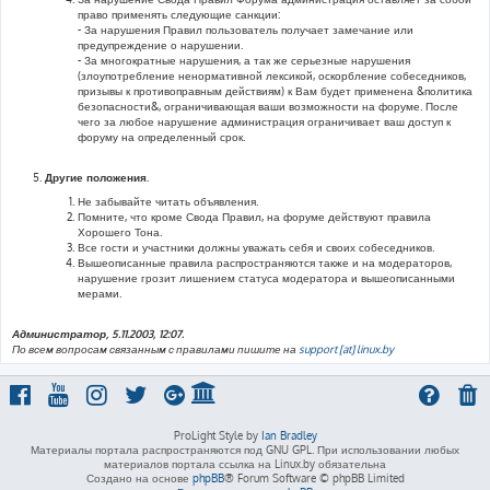
право применять следующие санкции:
- За нарушения Правил пользователь получает замечание или
предупреждение о нарушении.
- За многократные нарушения, а так же серьезные нарушения
(злоупотребление ненормативной лексикой, оскорбление собеседников,
призывы к противоправным действиям) к Вам будет применена &политика
безопасности&, ограничивающая ваши возможности на форуме. После
чего за любое нарушение администрация ограничивает ваш доступ к
форуму на определенный срок.
Другие положения.
Не забывайте читать объявления.
Помните, что кроме Свода Правил, на форуме действуют правила
Хорошего Тона.
Все гости и участники должны уважать себя и своих собеседников.
Вышеописанные правила распространяются также и на модераторов,
нарушение грозит лишением статуса модератора и вышеописанными
мерами.
Администратор, 5.11.2003, 12:07.
По всем вопросам связанным с правилами пишите на
support [at] linux.by
ProLight Style by
Ian Bradley
Материалы портала распространяются под GNU GPL. При использовании любых
материалов портала ссылка на Linux.by обязательна
Создано на основе
phpBB
® Forum Software © phpBB Limited