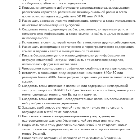
сообщения, грубые по тону и содержанию.
Призывы к нарушению действующего законодательства, высказывания
расистского характера, разжигание межнациональной розни и всего
прочего, что попадает под действие УК РБ или УК РФ.
Размещать заведомо ложную информацию, клевету, а также использовать
нечестные приемы ведения дискуссий.
Создавать темы, содержащие любую рекламную, антирекламную или
коммерческую информацию, а также ссылки на сайты с целью повышения
их посещаемости.
Использовать сленг, который может быть непонятен другим собеседникам.
Размещать информацию эротического и порнографического содержания,
ссылки и пароли к сайтам вышеуказанной тематики.
Писать бессмысленнyю или малосодеpжательнyю инфоpмацию, не
несущую смысловой нагрузки; Флеймить в тематических разделах;
использовать форум в качестве чата.
Чрезмерное использование графических смайликов и тега цитирования.
Вставлять в сообщение рисунок разрешением более 640x480 или
размером более 40Кб. Такие рисунки разрешено указывать только в виде
ссылки.
Создавать темы, имеющие в названии или содержании непрерывный
текст, состоящий из ЗАГЛАВНЫХ букв. Уважайте своих собеседников, у них
может сложиться мнение, что Вы на них кричите.
Создавать темы, имеющие несодержательные названия, бессмысленные
наборы букв, символьные украшения.
Задавать свой вопрос в открытой теме, если только он не связан с
обсуждаемым в этой теме вопросом.
Безосновательные и неаргументированные утверждения, не
подтвержденные фактами. Упомяните, чей это опыт или мнение.
Поднимать свою тему добавлением сообщений или создавать новые
темы с таким же содержанием, если с момента создания темы прошло
менее 3-х дней.
Продолжение обсyждений вопросов из тем, закpытых/удаленных