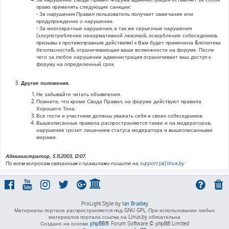
право применять следующие санкции:
- За нарушения Правил пользователь получает замечание или
предупреждение о нарушении.
- За многократные нарушения, а так же серьезные нарушения
(злоупотребление ненормативной лексикой, оскорбление собеседников,
призывы к противоправным действиям) к Вам будет применена &политика
безопасности&, ограничивающая ваши возможности на форуме. После
чего за любое нарушение администрация ограничивает ваш доступ к
форуму на определенный срок.
Другие положения.
Не забывайте читать объявления.
Помните, что кроме Свода Правил, на форуме действуют правила
Хорошего Тона.
Все гости и участники должны уважать себя и своих собеседников.
Вышеописанные правила распространяются также и на модераторов,
нарушение грозит лишением статуса модератора и вышеописанными
мерами.
Администратор, 5.11.2003, 12:07.
По всем вопросам связанным с правилами пишите на
support [at] linux.by
ProLight Style by
Ian Bradley
Материалы портала распространяются под GNU GPL. При использовании любых
материалов портала ссылка на Linux.by обязательна
Создано на основе
phpBB
® Forum Software © phpBB Limited