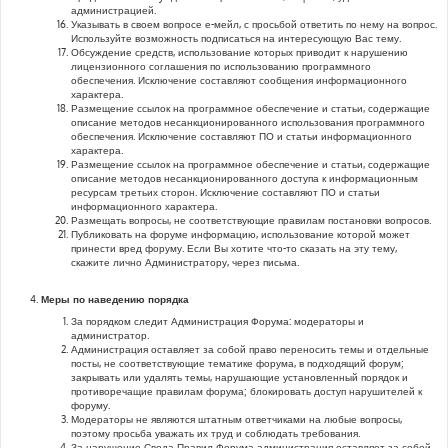
администрацией.
Указывать в своем вопросе е-мейл, с просьбой ответить по нему на вопрос.
Используйте возможность подписаться на интересующую Вас тему.
Обсуждение средств, использование которых приводит к нарушению
лицензионного соглашения по использованию программного
обеспечения. Исключение составляют сообщения информационного
характера.
Размещение ссылок на программное обеспечение и статьи, содержащие
описание методов несанкционированного использования программного
обеспечения. Исключение составляют ПО и статьи информационного
характера.
Размещение ссылок на программное обеспечение и статьи, содержащие
описание методов несанкционированного доступа к информационным
ресурсам третьих сторон. Исключение составляют ПО и статьи
информационного характера.
Размещать вопросы, не соответствующие правилам постановки вопросов.
Публиковать на форуме информацию, использование которой может
принести вред форуму. Если Вы хотите что-то сказать на эту тему,
скажите лично Администратору, через письма.
Меры по наведению порядка
За порядком следит Администрация Форума: модераторы и
администратор.
Администрация оставляет за собой право переносить темы и отдельные
посты, не соответствующие тематике форума, в подходящий форум;
закрывать или удалять темы, нарушающие установленный порядок и
противоречащие правилам форума; блокировать доступ нарушителей к
форуму.
Модераторы не являются штатным ответчиками на любые вопросы,
поэтому просьба уважать их труд и соблюдать требования.
За нарушение Свода Правил Форума администрация оставляет за собой