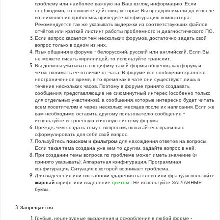
проблему или наиболее важную на Ваш взгляд информацию. Если
необходимо, то опишите действия, которые Вы предпринимали до и после
возникновения проблемы, приведите конфигурацию компьютера.
Рекомендуется так же указывать выдержки из соответствующих файлов
отчётов или краткий листинг работы проблемного и диагностического ПО.
Если вопрос касается тем нескольких форумов, достаточно задать свой
вопрос только в одном из них.
Язык общения в форуме - белорусский, русский или английский. Если Вы
не можете писать кириллицей, то используйте транслит.
Вы должны учитывать специфику такой формы общения, как форум, и
четко понимать ее отличие от чата. В форуме все сообщения хранятся
неограниченное время, в то время как в чате они существуют лишь в
течение нескольких часов. Поэтому в форуме принято создавать
сообщения, представляющие не сиюминутный интерес (особенно только
для отдельных участников), а сообщения, которые интересно будет читать
всем посетителям и через несколько месяцев после их написания. Если же
вам необходимо оставить другому пользователю сообщение -
используйте встроенную почтовую систему форума.
Прежде, чем создать тему с вопросом, попытайтесь правильно
сформулировать для себя свой вопрос.
Пользуйтесь
поиском
и
фильтром
для нахождения ответов на вопросы.
Если такая тема создана уже кем-то другим, задайте вопрос в ней.
При создании темы-вопроса по проблеме может иметь значение (и
принято указывать): Аппаратная конфигурация, Программная
конфигурация, Ситуация в которой возникает проблема.
Для выделения или постановки ударения на слово или фразу, используйте
жирный
шрифт или выделение
цветом
. Не используйте ЗАГЛАВНЫЕ
буквы.
Запрещается
Грубые, нецензурные выражения и оскорбления в любой форме -