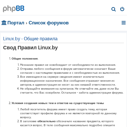
П
о
Портал
Список форумов
и
с
к
Linux.by - Общие правила
Свод Правил Linux.by
Общие положения.
Hезнание правил не освобождает от необходимости их выполнения.
Отправка любого сообщения в форум автоматически означает Ваше
согласие с настоящими правилами и с необходимостью их выполнения.
Все имеющиеся на сервере сведения имеют исключительно
информационное назначение. Все сообщения отражают мнения их
авторов, и администрация не несет за них никакой ответственности.
Не обращайте внимания на хулиганов. Не отвечайте им, даже если Вы
считаете, что Вас оскорбили. Остальное - забота администрации форума.
Условия создания новых тем и ответов на существующие темы
Любой посетитель форума имеет право создать тему, которая
соответствует профилю форума и не является повторной по данному
вопросу.
В заголовке
обязательно
обозначьте название предмета, которого
касается вопрос. В теле сообщения максимально подробно опишите