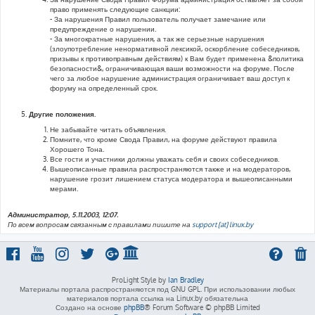
право применять следующие санкции:
- За нарушения Правил пользователь получает замечание или
предупреждение о нарушении.
- За многократные нарушения, а так же серьезные нарушения
(злоупотребление ненормативной лексикой, оскорбление собеседников,
призывы к противоправным действиям) к Вам будет применена &политика
безопасности&, ограничивающая ваши возможности на форуме. После
чего за любое нарушение администрация ограничивает ваш доступ к
форуму на определенный срок.
Другие положения.
Не забывайте читать объявления.
Помните, что кроме Свода Правил, на форуме действуют правила
Хорошего Тона.
Все гости и участники должны уважать себя и своих собеседников.
Вышеописанные правила распространяются также и на модераторов,
нарушение грозит лишением статуса модератора и вышеописанными
мерами.
Администратор, 5.11.2003, 12:07.
По всем вопросам связанным с правилами пишите на
support [at] linux.by
ProLight Style by
Ian Bradley
Материалы портала распространяются под GNU GPL. При использовании любых
материалов портала ссылка на Linux.by обязательна
Создано на основе
phpBB
® Forum Software © phpBB Limited