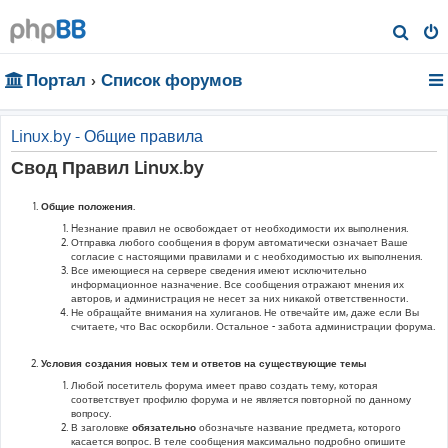
П
о
Портал
Список форумов
и
с
к
Linux.by - Общие правила
Свод Правил Linux.by
Общие положения.
Hезнание правил не освобождает от необходимости их выполнения.
Отправка любого сообщения в форум автоматически означает Ваше
согласие с настоящими правилами и с необходимостью их выполнения.
Все имеющиеся на сервере сведения имеют исключительно
информационное назначение. Все сообщения отражают мнения их
авторов, и администрация не несет за них никакой ответственности.
Не обращайте внимания на хулиганов. Не отвечайте им, даже если Вы
считаете, что Вас оскорбили. Остальное - забота администрации форума.
Условия создания новых тем и ответов на существующие темы
Любой посетитель форума имеет право создать тему, которая
соответствует профилю форума и не является повторной по данному
вопросу.
В заголовке
обязательно
обозначьте название предмета, которого
касается вопрос. В теле сообщения максимально подробно опишите