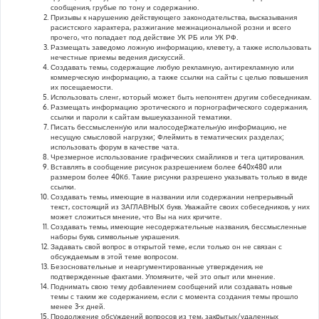
сообщения, грубые по тону и содержанию.
Призывы к нарушению действующего законодательства, высказывания
расистского характера, разжигание межнациональной розни и всего
прочего, что попадает под действие УК РБ или УК РФ.
Размещать заведомо ложную информацию, клевету, а также использовать
нечестные приемы ведения дискуссий.
Создавать темы, содержащие любую рекламную, антирекламную или
коммерческую информацию, а также ссылки на сайты с целью повышения
их посещаемости.
Использовать сленг, который может быть непонятен другим собеседникам.
Размещать информацию эротического и порнографического содержания,
ссылки и пароли к сайтам вышеуказанной тематики.
Писать бессмысленнyю или малосодеpжательнyю инфоpмацию, не
несущую смысловой нагрузки; Флеймить в тематических разделах;
использовать форум в качестве чата.
Чрезмерное использование графических смайликов и тега цитирования.
Вставлять в сообщение рисунок разрешением более 640x480 или
размером более 40Кб. Такие рисунки разрешено указывать только в виде
ссылки.
Создавать темы, имеющие в названии или содержании непрерывный
текст, состоящий из ЗАГЛАВНЫХ букв. Уважайте своих собеседников, у них
может сложиться мнение, что Вы на них кричите.
Создавать темы, имеющие несодержательные названия, бессмысленные
наборы букв, символьные украшения.
Задавать свой вопрос в открытой теме, если только он не связан с
обсуждаемым в этой теме вопросом.
Безосновательные и неаргументированные утверждения, не
подтвержденные фактами. Упомяните, чей это опыт или мнение.
Поднимать свою тему добавлением сообщений или создавать новые
темы с таким же содержанием, если с момента создания темы прошло
менее 3-х дней.
Продолжение обсyждений вопросов из тем, закpытых/удаленных