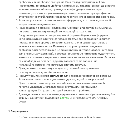
проблему или наиболее важную на Ваш взгляд информацию. Если
необходимо, то опишите действия, которые Вы предпринимали до и после
возникновения проблемы, приведите конфигурацию компьютера.
Рекомендуется так же указывать выдержки из соответствующих файлов
отчётов или краткий листинг работы проблемного и диагностического ПО.
Если вопрос касается тем нескольких форумов, достаточно задать свой
вопрос только в одном из них.
Язык общения в форуме - белорусский, русский или английский. Если Вы
не можете писать кириллицей, то используйте транслит.
Вы должны учитывать специфику такой формы общения, как форум, и
четко понимать ее отличие от чата. В форуме все сообщения хранятся
неограниченное время, в то время как в чате они существуют лишь в
течение нескольких часов. Поэтому в форуме принято создавать
сообщения, представляющие не сиюминутный интерес (особенно только
для отдельных участников), а сообщения, которые интересно будет читать
всем посетителям и через несколько месяцев после их написания. Если же
вам необходимо оставить другому пользователю сообщение -
используйте встроенную почтовую систему форума.
Прежде, чем создать тему с вопросом, попытайтесь правильно
сформулировать для себя свой вопрос.
Пользуйтесь
поиском
и
фильтром
для нахождения ответов на вопросы.
Если такая тема создана уже кем-то другим, задайте вопрос в ней.
При создании темы-вопроса по проблеме может иметь значение (и
принято указывать): Аппаратная конфигурация, Программная
конфигурация, Ситуация в которой возникает проблема.
Для выделения или постановки ударения на слово или фразу, используйте
жирный
шрифт или выделение
цветом
. Не используйте ЗАГЛАВНЫЕ
буквы.
Запрещается
Грубые, нецензурные выражения и оскорбления в любой форме -