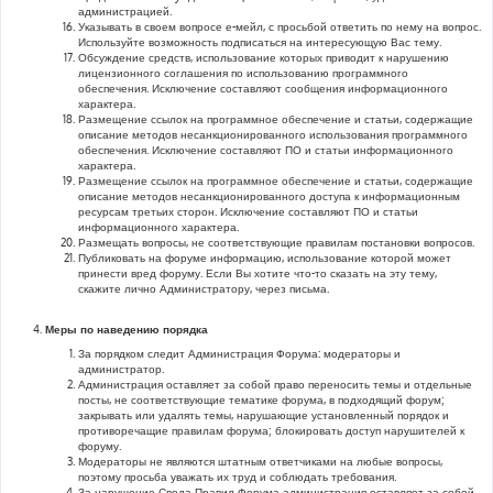
администрацией.
Указывать в своем вопросе е-мейл, с просьбой ответить по нему на вопрос.
Используйте возможность подписаться на интересующую Вас тему.
Обсуждение средств, использование которых приводит к нарушению
лицензионного соглашения по использованию программного
обеспечения. Исключение составляют сообщения информационного
характера.
Размещение ссылок на программное обеспечение и статьи, содержащие
описание методов несанкционированного использования программного
обеспечения. Исключение составляют ПО и статьи информационного
характера.
Размещение ссылок на программное обеспечение и статьи, содержащие
описание методов несанкционированного доступа к информационным
ресурсам третьих сторон. Исключение составляют ПО и статьи
информационного характера.
Размещать вопросы, не соответствующие правилам постановки вопросов.
Публиковать на форуме информацию, использование которой может
принести вред форуму. Если Вы хотите что-то сказать на эту тему,
скажите лично Администратору, через письма.
Меры по наведению порядка
За порядком следит Администрация Форума: модераторы и
администратор.
Администрация оставляет за собой право переносить темы и отдельные
посты, не соответствующие тематике форума, в подходящий форум;
закрывать или удалять темы, нарушающие установленный порядок и
противоречащие правилам форума; блокировать доступ нарушителей к
форуму.
Модераторы не являются штатным ответчиками на любые вопросы,
поэтому просьба уважать их труд и соблюдать требования.
За нарушение Свода Правил Форума администрация оставляет за собой