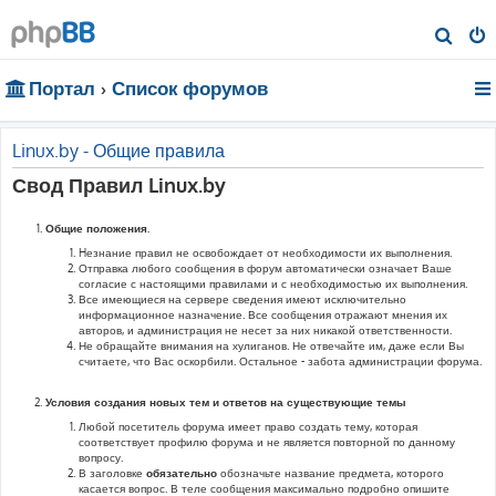
П
о
Портал
Список форумов
и
с
к
Linux.by - Общие правила
Свод Правил Linux.by
Общие положения.
Hезнание правил не освобождает от необходимости их выполнения.
Отправка любого сообщения в форум автоматически означает Ваше
согласие с настоящими правилами и с необходимостью их выполнения.
Все имеющиеся на сервере сведения имеют исключительно
информационное назначение. Все сообщения отражают мнения их
авторов, и администрация не несет за них никакой ответственности.
Не обращайте внимания на хулиганов. Не отвечайте им, даже если Вы
считаете, что Вас оскорбили. Остальное - забота администрации форума.
Условия создания новых тем и ответов на существующие темы
Любой посетитель форума имеет право создать тему, которая
соответствует профилю форума и не является повторной по данному
вопросу.
В заголовке
обязательно
обозначьте название предмета, которого
касается вопрос. В теле сообщения максимально подробно опишите