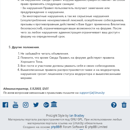
право применять следующие санкции:
- За нарушения Правил пользователь получает замечание или
предупреждение о нарушении.
- За многократные нарушения, а так же серьезные нарушения
(злоупотребление ненормативной лексикой, оскорбление собеседников,
призывы к противоправным действиям) к Вам будет применена &политика
безопасности&, ограничивающая ваши возможности на форуме. После
чего за любое нарушение администрация ограничивает ваш доступ к
форуму на определенный срок.
Другие положения.
Не забывайте читать объявления.
Помните, что кроме Свода Правил, на форуме действуют правила
Хорошего Тона.
Все гости и участники должны уважать себя и своих собеседников.
Вышеописанные правила распространяются также и на модераторов,
нарушение грозит лишением статуса модератора и вышеописанными
мерами.
Администратор, 5.11.2003, 12:07.
По всем вопросам связанным с правилами пишите на
support [at] linux.by
ProLight Style by
Ian Bradley
Материалы портала распространяются под GNU GPL. При использовании любых
материалов портала ссылка на Linux.by обязательна
Создано на основе
phpBB
® Forum Software © phpBB Limited