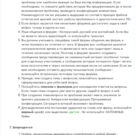
проблему или наиболее важную на Ваш взгляд информацию. Если
необходимо, то опишите действия, которые Вы предпринимали до и после
возникновения проблемы, приведите конфигурацию компьютера.
Рекомендуется так же указывать выдержки из соответствующих файлов
отчётов или краткий листинг работы проблемного и диагностического ПО.
Если вопрос касается тем нескольких форумов, достаточно задать свой
вопрос только в одном из них.
Язык общения в форуме - белорусский, русский или английский. Если Вы
не можете писать кириллицей, то используйте транслит.
Вы должны учитывать специфику такой формы общения, как форум, и
четко понимать ее отличие от чата. В форуме все сообщения хранятся
неограниченное время, в то время как в чате они существуют лишь в
течение нескольких часов. Поэтому в форуме принято создавать
сообщения, представляющие не сиюминутный интерес (особенно только
для отдельных участников), а сообщения, которые интересно будет читать
всем посетителям и через несколько месяцев после их написания. Если же
вам необходимо оставить другому пользователю сообщение -
используйте встроенную почтовую систему форума.
Прежде, чем создать тему с вопросом, попытайтесь правильно
сформулировать для себя свой вопрос.
Пользуйтесь
поиском
и
фильтром
для нахождения ответов на вопросы.
Если такая тема создана уже кем-то другим, задайте вопрос в ней.
При создании темы-вопроса по проблеме может иметь значение (и
принято указывать): Аппаратная конфигурация, Программная
конфигурация, Ситуация в которой возникает проблема.
Для выделения или постановки ударения на слово или фразу, используйте
жирный
шрифт или выделение
цветом
. Не используйте ЗАГЛАВНЫЕ
буквы.
Запрещается
Грубые, нецензурные выражения и оскорбления в любой форме -