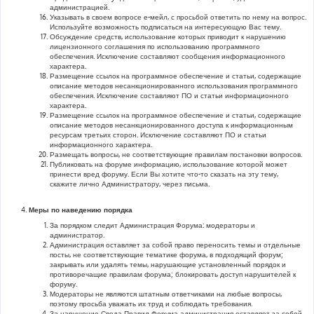
администрацией.
Указывать в своем вопросе е-мейл, с просьбой ответить по нему на вопрос.
Используйте возможность подписаться на интересующую Вас тему.
Обсуждение средств, использование которых приводит к нарушению
лицензионного соглашения по использованию программного
обеспечения. Исключение составляют сообщения информационного
характера.
Размещение ссылок на программное обеспечение и статьи, содержащие
описание методов несанкционированного использования программного
обеспечения. Исключение составляют ПО и статьи информационного
характера.
Размещение ссылок на программное обеспечение и статьи, содержащие
описание методов несанкционированного доступа к информационным
ресурсам третьих сторон. Исключение составляют ПО и статьи
информационного характера.
Размещать вопросы, не соответствующие правилам постановки вопросов.
Публиковать на форуме информацию, использование которой может
принести вред форуму. Если Вы хотите что-то сказать на эту тему,
скажите лично Администратору, через письма.
Меры по наведению порядка
За порядком следит Администрация Форума: модераторы и
администратор.
Администрация оставляет за собой право переносить темы и отдельные
посты, не соответствующие тематике форума, в подходящий форум;
закрывать или удалять темы, нарушающие установленный порядок и
противоречащие правилам форума; блокировать доступ нарушителей к
форуму.
Модераторы не являются штатным ответчиками на любые вопросы,
поэтому просьба уважать их труд и соблюдать требования.
За нарушение Свода Правил Форума администрация оставляет за собой