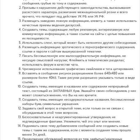
сообщения, грубые по тону и содержанию.
Призывы к нарушению действующего законодательства, высказывания
расистского характера, разжигание межнациональной розни и всего
прочего, что попадает под действие УК РБ или УК РФ.
Размещать заведомо ложную информацию, клевету, а также использовать
нечестные приемы ведения дискуссий.
Создавать темы, содержащие любую рекламную, антирекламную или
коммерческую информацию, а также ссылки на сайты с целью повышения
их посещаемости.
Использовать сленг, который может быть непонятен другим собеседникам.
Размещать информацию эротического и порнографического содержания,
ссылки и пароли к сайтам вышеуказанной тематики.
Писать бессмысленнyю или малосодеpжательнyю инфоpмацию, не
несущую смысловой нагрузки; Флеймить в тематических разделах;
использовать форум в качестве чата.
Чрезмерное использование графических смайликов и тега цитирования.
Вставлять в сообщение рисунок разрешением более 640x480 или
размером более 40Кб. Такие рисунки разрешено указывать только в виде
ссылки.
Создавать темы, имеющие в названии или содержании непрерывный
текст, состоящий из ЗАГЛАВНЫХ букв. Уважайте своих собеседников, у них
может сложиться мнение, что Вы на них кричите.
Создавать темы, имеющие несодержательные названия, бессмысленные
наборы букв, символьные украшения.
Задавать свой вопрос в открытой теме, если только он не связан с
обсуждаемым в этой теме вопросом.
Безосновательные и неаргументированные утверждения, не
подтвержденные фактами. Упомяните, чей это опыт или мнение.
Поднимать свою тему добавлением сообщений или создавать новые
темы с таким же содержанием, если с момента создания темы прошло
менее 3-х дней.
Продолжение обсyждений вопросов из тем, закpытых/удаленных