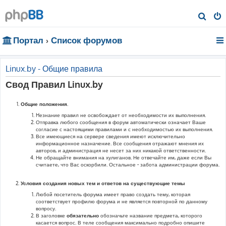
П
о
Портал
Список форумов
и
с
к
Linux.by - Общие правила
Свод Правил Linux.by
Общие положения.
Hезнание правил не освобождает от необходимости их выполнения.
Отправка любого сообщения в форум автоматически означает Ваше
согласие с настоящими правилами и с необходимостью их выполнения.
Все имеющиеся на сервере сведения имеют исключительно
информационное назначение. Все сообщения отражают мнения их
авторов, и администрация не несет за них никакой ответственности.
Не обращайте внимания на хулиганов. Не отвечайте им, даже если Вы
считаете, что Вас оскорбили. Остальное - забота администрации форума.
Условия создания новых тем и ответов на существующие темы
Любой посетитель форума имеет право создать тему, которая
соответствует профилю форума и не является повторной по данному
вопросу.
В заголовке
обязательно
обозначьте название предмета, которого
касается вопрос. В теле сообщения максимально подробно опишите