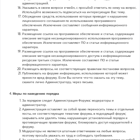
администрацией.
Указывать в своем вопросе е-мейл, с просьбой ответить по нему на вопрос.
Используйте возможность подписаться на интересующую Вас тему.
Обсуждение средств, использование которых приводит к нарушению
лицензионного соглашения по использованию программного
обеспечения. Исключение составляют сообщения информационного
характера.
Размещение ссылок на программное обеспечение и статьи, содержащие
описание методов несанкционированного использования программного
обеспечения. Исключение составляют ПО и статьи информационного
характера.
Размещение ссылок на программное обеспечение и статьи, содержащие
описание методов несанкционированного доступа к информационным
ресурсам третьих сторон. Исключение составляют ПО и статьи
информационного характера.
Размещать вопросы, не соответствующие правилам постановки вопросов.
Публиковать на форуме информацию, использование которой может
принести вред форуму. Если Вы хотите что-то сказать на эту тему,
скажите лично Администратору, через письма.
Меры по наведению порядка
За порядком следит Администрация Форума: модераторы и
администратор.
Администрация оставляет за собой право переносить темы и отдельные
посты, не соответствующие тематике форума, в подходящий форум;
закрывать или удалять темы, нарушающие установленный порядок и
противоречащие правилам форума; блокировать доступ нарушителей к
форуму.
Модераторы не являются штатным ответчиками на любые вопросы,
поэтому просьба уважать их труд и соблюдать требования.
За нарушение Свода Правил Форума администрация оставляет за собой