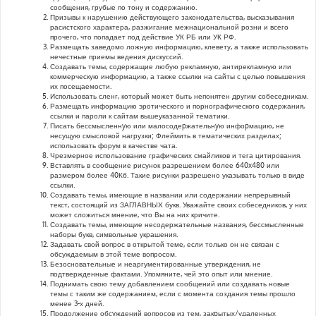
сообщения, грубые по тону и содержанию.
Призывы к нарушению действующего законодательства, высказывания
расистского характера, разжигание межнациональной розни и всего
прочего, что попадает под действие УК РБ или УК РФ.
Размещать заведомо ложную информацию, клевету, а также использовать
нечестные приемы ведения дискуссий.
Создавать темы, содержащие любую рекламную, антирекламную или
коммерческую информацию, а также ссылки на сайты с целью повышения
их посещаемости.
Использовать сленг, который может быть непонятен другим собеседникам.
Размещать информацию эротического и порнографического содержания,
ссылки и пароли к сайтам вышеуказанной тематики.
Писать бессмысленнyю или малосодеpжательнyю инфоpмацию, не
несущую смысловой нагрузки; Флеймить в тематических разделах;
использовать форум в качестве чата.
Чрезмерное использование графических смайликов и тега цитирования.
Вставлять в сообщение рисунок разрешением более 640x480 или
размером более 40Кб. Такие рисунки разрешено указывать только в виде
ссылки.
Создавать темы, имеющие в названии или содержании непрерывный
текст, состоящий из ЗАГЛАВНЫХ букв. Уважайте своих собеседников, у них
может сложиться мнение, что Вы на них кричите.
Создавать темы, имеющие несодержательные названия, бессмысленные
наборы букв, символьные украшения.
Задавать свой вопрос в открытой теме, если только он не связан с
обсуждаемым в этой теме вопросом.
Безосновательные и неаргументированные утверждения, не
подтвержденные фактами. Упомяните, чей это опыт или мнение.
Поднимать свою тему добавлением сообщений или создавать новые
темы с таким же содержанием, если с момента создания темы прошло
менее 3-х дней.
Продолжение обсyждений вопросов из тем, закpытых/удаленных