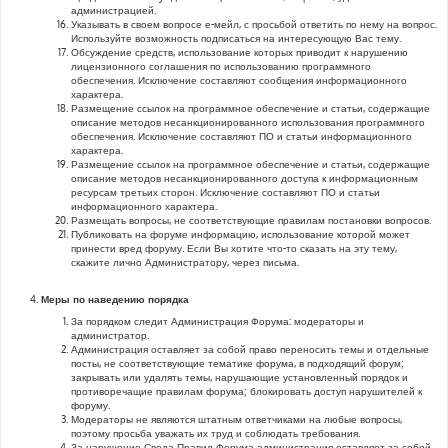
администрацией.
Указывать в своем вопросе е-мейл, с просьбой ответить по нему на вопрос.
Используйте возможность подписаться на интересующую Вас тему.
Обсуждение средств, использование которых приводит к нарушению
лицензионного соглашения по использованию программного
обеспечения. Исключение составляют сообщения информационного
характера.
Размещение ссылок на программное обеспечение и статьи, содержащие
описание методов несанкционированного использования программного
обеспечения. Исключение составляют ПО и статьи информационного
характера.
Размещение ссылок на программное обеспечение и статьи, содержащие
описание методов несанкционированного доступа к информационным
ресурсам третьих сторон. Исключение составляют ПО и статьи
информационного характера.
Размещать вопросы, не соответствующие правилам постановки вопросов.
Публиковать на форуме информацию, использование которой может
принести вред форуму. Если Вы хотите что-то сказать на эту тему,
скажите лично Администратору, через письма.
Меры по наведению порядка
За порядком следит Администрация Форума: модераторы и
администратор.
Администрация оставляет за собой право переносить темы и отдельные
посты, не соответствующие тематике форума, в подходящий форум;
закрывать или удалять темы, нарушающие установленный порядок и
противоречащие правилам форума; блокировать доступ нарушителей к
форуму.
Модераторы не являются штатным ответчиками на любые вопросы,
поэтому просьба уважать их труд и соблюдать требования.
За нарушение Свода Правил Форума администрация оставляет за собой