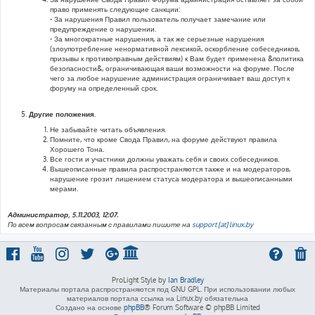
право применять следующие санкции:
- За нарушения Правил пользователь получает замечание или
предупреждение о нарушении.
- За многократные нарушения, а так же серьезные нарушения
(злоупотребление ненормативной лексикой, оскорбление собеседников,
призывы к противоправным действиям) к Вам будет применена &политика
безопасности&, ограничивающая ваши возможности на форуме. После
чего за любое нарушение администрация ограничивает ваш доступ к
форуму на определенный срок.
Другие положения.
Не забывайте читать объявления.
Помните, что кроме Свода Правил, на форуме действуют правила
Хорошего Тона.
Все гости и участники должны уважать себя и своих собеседников.
Вышеописанные правила распространяются также и на модераторов,
нарушение грозит лишением статуса модератора и вышеописанными
мерами.
Администратор, 5.11.2003, 12:07.
По всем вопросам связанным с правилами пишите на
support [at] linux.by
ProLight Style by
Ian Bradley
Материалы портала распространяются под GNU GPL. При использовании любых
материалов портала ссылка на Linux.by обязательна
Создано на основе
phpBB
® Forum Software © phpBB Limited