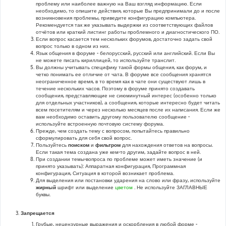
проблему или наиболее важную на Ваш взгляд информацию. Если
необходимо, то опишите действия, которые Вы предпринимали до и после
возникновения проблемы, приведите конфигурацию компьютера.
Рекомендуется так же указывать выдержки из соответствующих файлов
отчётов или краткий листинг работы проблемного и диагностического ПО.
Если вопрос касается тем нескольких форумов, достаточно задать свой
вопрос только в одном из них.
Язык общения в форуме - белорусский, русский или английский. Если Вы
не можете писать кириллицей, то используйте транслит.
Вы должны учитывать специфику такой формы общения, как форум, и
четко понимать ее отличие от чата. В форуме все сообщения хранятся
неограниченное время, в то время как в чате они существуют лишь в
течение нескольких часов. Поэтому в форуме принято создавать
сообщения, представляющие не сиюминутный интерес (особенно только
для отдельных участников), а сообщения, которые интересно будет читать
всем посетителям и через несколько месяцев после их написания. Если же
вам необходимо оставить другому пользователю сообщение -
используйте встроенную почтовую систему форума.
Прежде, чем создать тему с вопросом, попытайтесь правильно
сформулировать для себя свой вопрос.
Пользуйтесь
поиском
и
фильтром
для нахождения ответов на вопросы.
Если такая тема создана уже кем-то другим, задайте вопрос в ней.
При создании темы-вопроса по проблеме может иметь значение (и
принято указывать): Аппаратная конфигурация, Программная
конфигурация, Ситуация в которой возникает проблема.
Для выделения или постановки ударения на слово или фразу, используйте
жирный
шрифт или выделение
цветом
. Не используйте ЗАГЛАВНЫЕ
буквы.
Запрещается
Грубые, нецензурные выражения и оскорбления в любой форме -