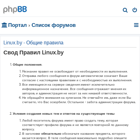
П
о
Портал
Список форумов
и
с
к
Linux.by - Общие правила
Свод Правил Linux.by
Общие положения.
Hезнание правил не освобождает от необходимости их выполнения.
Отправка любого сообщения в форум автоматически означает Ваше
согласие с настоящими правилами и с необходимостью их выполнения.
Все имеющиеся на сервере сведения имеют исключительно
информационное назначение. Все сообщения отражают мнения их
авторов, и администрация не несет за них никакой ответственности.
Не обращайте внимания на хулиганов. Не отвечайте им, даже если Вы
считаете, что Вас оскорбили. Остальное - забота администрации форума.
Условия создания новых тем и ответов на существующие темы
Любой посетитель форума имеет право создать тему, которая
соответствует профилю форума и не является повторной по данному
вопросу.
В заголовке
обязательно
обозначьте название предмета, которого
касается вопрос. В теле сообщения максимально подробно опишите