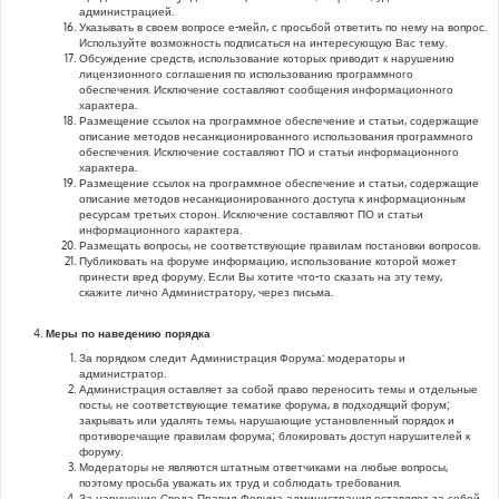
администрацией.
Указывать в своем вопросе е-мейл, с просьбой ответить по нему на вопрос.
Используйте возможность подписаться на интересующую Вас тему.
Обсуждение средств, использование которых приводит к нарушению
лицензионного соглашения по использованию программного
обеспечения. Исключение составляют сообщения информационного
характера.
Размещение ссылок на программное обеспечение и статьи, содержащие
описание методов несанкционированного использования программного
обеспечения. Исключение составляют ПО и статьи информационного
характера.
Размещение ссылок на программное обеспечение и статьи, содержащие
описание методов несанкционированного доступа к информационным
ресурсам третьих сторон. Исключение составляют ПО и статьи
информационного характера.
Размещать вопросы, не соответствующие правилам постановки вопросов.
Публиковать на форуме информацию, использование которой может
принести вред форуму. Если Вы хотите что-то сказать на эту тему,
скажите лично Администратору, через письма.
Меры по наведению порядка
За порядком следит Администрация Форума: модераторы и
администратор.
Администрация оставляет за собой право переносить темы и отдельные
посты, не соответствующие тематике форума, в подходящий форум;
закрывать или удалять темы, нарушающие установленный порядок и
противоречащие правилам форума; блокировать доступ нарушителей к
форуму.
Модераторы не являются штатным ответчиками на любые вопросы,
поэтому просьба уважать их труд и соблюдать требования.
За нарушение Свода Правил Форума администрация оставляет за собой