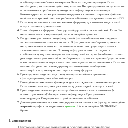
проблему или наиболее важную на Ваш взгляд информацию. Если
необходимо, то опишите действия, которые Вы предпринимали до и после
возникновения проблемы, приведите конфигурацию компьютера.
Рекомендуется так же указывать выдержки из соответствующих файлов
отчётов или краткий листинг работы проблемного и диагностического ПО.
Если вопрос касается тем нескольких форумов, достаточно задать свой
вопрос только в одном из них.
Язык общения в форуме - белорусский, русский или английский. Если Вы
не можете писать кириллицей, то используйте транслит.
Вы должны учитывать специфику такой формы общения, как форум, и
четко понимать ее отличие от чата. В форуме все сообщения хранятся
неограниченное время, в то время как в чате они существуют лишь в
течение нескольких часов. Поэтому в форуме принято создавать
сообщения, представляющие не сиюминутный интерес (особенно только
для отдельных участников), а сообщения, которые интересно будет читать
всем посетителям и через несколько месяцев после их написания. Если же
вам необходимо оставить другому пользователю сообщение -
используйте встроенную почтовую систему форума.
Прежде, чем создать тему с вопросом, попытайтесь правильно
сформулировать для себя свой вопрос.
Пользуйтесь
поиском
и
фильтром
для нахождения ответов на вопросы.
Если такая тема создана уже кем-то другим, задайте вопрос в ней.
При создании темы-вопроса по проблеме может иметь значение (и
принято указывать): Аппаратная конфигурация, Программная
конфигурация, Ситуация в которой возникает проблема.
Для выделения или постановки ударения на слово или фразу, используйте
жирный
шрифт или выделение
цветом
. Не используйте ЗАГЛАВНЫЕ
буквы.
Запрещается
Грубые, нецензурные выражения и оскорбления в любой форме -