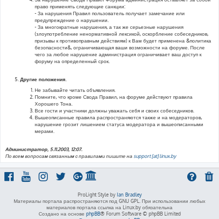
право применять следующие санкции:
- За нарушения Правил пользователь получает замечание или
предупреждение о нарушении.
- За многократные нарушения, а так же серьезные нарушения
(злоупотребление ненормативной лексикой, оскорбление собеседников,
призывы к противоправным действиям) к Вам будет применена &политика
безопасности&, ограничивающая ваши возможности на форуме. После
чего за любое нарушение администрация ограничивает ваш доступ к
форуму на определенный срок.
Другие положения.
Не забывайте читать объявления.
Помните, что кроме Свода Правил, на форуме действуют правила
Хорошего Тона.
Все гости и участники должны уважать себя и своих собеседников.
Вышеописанные правила распространяются также и на модераторов,
нарушение грозит лишением статуса модератора и вышеописанными
мерами.
Администратор, 5.11.2003, 12:07.
По всем вопросам связанным с правилами пишите на
support [at] linux.by
ProLight Style by
Ian Bradley
Материалы портала распространяются под GNU GPL. При использовании любых
материалов портала ссылка на Linux.by обязательна
Создано на основе
phpBB
® Forum Software © phpBB Limited