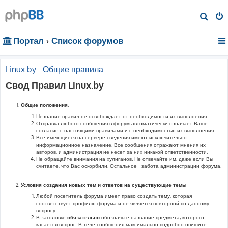
П
о
Портал
Список форумов
и
с
к
Linux.by - Общие правила
Свод Правил Linux.by
Общие положения.
Hезнание правил не освобождает от необходимости их выполнения.
Отправка любого сообщения в форум автоматически означает Ваше
согласие с настоящими правилами и с необходимостью их выполнения.
Все имеющиеся на сервере сведения имеют исключительно
информационное назначение. Все сообщения отражают мнения их
авторов, и администрация не несет за них никакой ответственности.
Не обращайте внимания на хулиганов. Не отвечайте им, даже если Вы
считаете, что Вас оскорбили. Остальное - забота администрации форума.
Условия создания новых тем и ответов на существующие темы
Любой посетитель форума имеет право создать тему, которая
соответствует профилю форума и не является повторной по данному
вопросу.
В заголовке
обязательно
обозначьте название предмета, которого
касается вопрос. В теле сообщения максимально подробно опишите