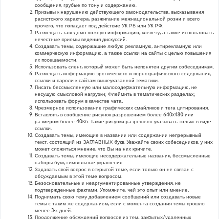
сообщения, грубые по тону и содержанию.
Призывы к нарушению действующего законодательства, высказывания
расистского характера, разжигание межнациональной розни и всего
прочего, что попадает под действие УК РБ или УК РФ.
Размещать заведомо ложную информацию, клевету, а также использовать
нечестные приемы ведения дискуссий.
Создавать темы, содержащие любую рекламную, антирекламную или
коммерческую информацию, а также ссылки на сайты с целью повышения
их посещаемости.
Использовать сленг, который может быть непонятен другим собеседникам.
Размещать информацию эротического и порнографического содержания,
ссылки и пароли к сайтам вышеуказанной тематики.
Писать бессмысленнyю или малосодеpжательнyю инфоpмацию, не
несущую смысловой нагрузки; Флеймить в тематических разделах;
использовать форум в качестве чата.
Чрезмерное использование графических смайликов и тега цитирования.
Вставлять в сообщение рисунок разрешением более 640x480 или
размером более 40Кб. Такие рисунки разрешено указывать только в виде
ссылки.
Создавать темы, имеющие в названии или содержании непрерывный
текст, состоящий из ЗАГЛАВНЫХ букв. Уважайте своих собеседников, у них
может сложиться мнение, что Вы на них кричите.
Создавать темы, имеющие несодержательные названия, бессмысленные
наборы букв, символьные украшения.
Задавать свой вопрос в открытой теме, если только он не связан с
обсуждаемым в этой теме вопросом.
Безосновательные и неаргументированные утверждения, не
подтвержденные фактами. Упомяните, чей это опыт или мнение.
Поднимать свою тему добавлением сообщений или создавать новые
темы с таким же содержанием, если с момента создания темы прошло
менее 3-х дней.
Продолжение обсyждений вопросов из тем, закpытых/удаленных