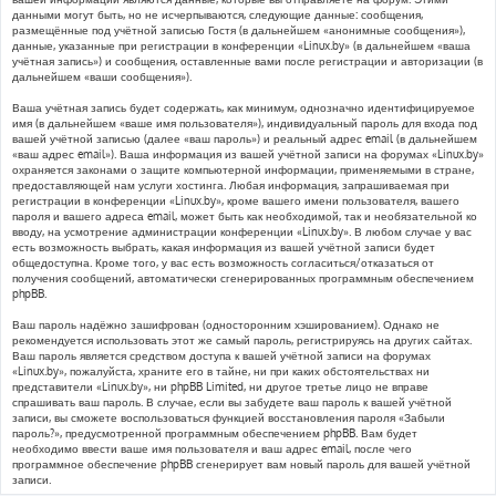
данными могут быть, но не исчерпываются, следующие данные: сообщения,
размещённые под учётной записью Гостя (в дальнейшем «анонимные сообщения»),
данные, указанные при регистрации в конференции «Linux.by» (в дальнейшем «ваша
учётная запись») и сообщения, оставленные вами после регистрации и авторизации (в
дальнейшем «ваши сообщения»).
Ваша учётная запись будет содержать, как минимум, однозначно идентифицируемое
имя (в дальнейшем «ваше имя пользователя»), индивидуальный пароль для входа под
вашей учётной записью (далее «ваш пароль») и реальный адрес email (в дальнейшем
«ваш адрес email»). Ваша информация из вашей учётной записи на форумах «Linux.by»
охраняется законами о защите компьютерной информации, применяемыми в стране,
предоставляющей нам услуги хостинга. Любая информация, запрашиваемая при
регистрации в конференции «Linux.by», кроме вашего имени пользователя, вашего
пароля и вашего адреса email, может быть как необходимой, так и необязательной ко
вводу, на усмотрение администрации конференции «Linux.by». В любом случае у вас
есть возможность выбрать, какая информация из вашей учётной записи будет
общедоступна. Кроме того, у вас есть возможность согласиться/отказаться от
получения сообщений, автоматически сгенерированных программным обеспечением
phpBB.
Ваш пароль надёжно зашифрован (односторонним хэшированием). Однако не
рекомендуется использовать этот же самый пароль, регистрируясь на других сайтах.
Ваш пароль является средством доступа к вашей учётной записи на форумах
«Linux.by», пожалуйста, храните его в тайне, ни при каких обстоятельствах ни
представители «Linux.by», ни phpBB Limited, ни другое третье лицо не вправе
спрашивать ваш пароль. В случае, если вы забудете ваш пароль к вашей учётной
записи, вы сможете воспользоваться функцией восстановления пароля «Забыли
пароль?», предусмотренной программным обеспечением phpBB. Вам будет
необходимо ввести ваше имя пользователя и ваш адрес email, после чего
программное обеспечение phpBB сгенерирует вам новый пароль для вашей учётной
записи.