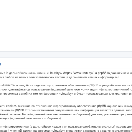
и
ния (в дальнейшем «мы», «наш», «Linux.by», «https://www.linux.by») и phpBB (в дальнейше
емя любой из ваших пользовательских сессий (в дальнейшем «ваша информация»).
 «Linux.by» приведёт к созданию программным обеспечением phpBB определённого числа c
лько идентификатор пользователя (в дальнейшем «user-id») и идентификатор анонимной се
ле просмотра одной из тем конференции «Linux.by» и будет использоваться для хранения
ить cookies, внешние по отношению к программному обеспечению phpBB, однако они выходя
печением phpBB. Вторым источником получения вашей информации являются данные, котор
тной записью Гостя (в дальнейшем «анонимные сообщения»), данные, указанные при реги
ризации (в дальнейшем «ваши сообщения»).
ентифицируемое имя (в дальнейшем «ваше имя пользователя»), индивидуальный пароль для
з вашей учётной записи на форумах «Linux.by» охраняется законами о защите компьютерн