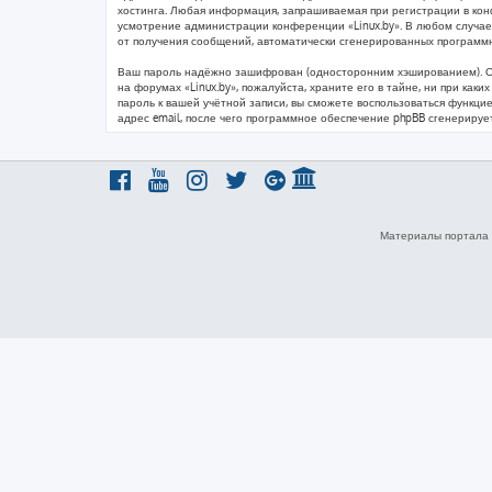
хостинга. Любая информация, запрашиваемая при регистрации в конфе
усмотрение администрации конференции «Linux.by». В любом случае 
от получения сообщений, автоматически сгенерированных программ
Ваш пароль надёжно зашифрован (односторонним хэшированием). Одна
на форумах «Linux.by», пожалуйста, храните его в тайне, ни при каки
пароль к вашей учётной записи, вы сможете воспользоваться функц
адрес email, после чего программное обеспечение phpBB сгенерируе
Материалы портала 