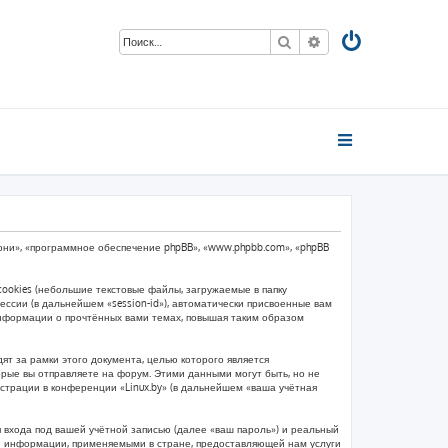
Поиск
Расширенный пои
м «они», «программное обеспечение phpBB», «www.phpbb.com», «phpBB
ookies (небольшие текстовые файлы, загружаемые в папку
ссии (в дальнейшем «session-id»), автоматически присвоенные вам
 информации о прочтённых вами темах, повышая таким образом
т за рамки этого документа, целью которого является
ые вы отправляете на форум. Этими данными могут быть, но не
страции в конференции «Linux.by» (в дальнейшем «ваша учётная
 входа под вашей учётной записью (далее «ваш пароль») и реальный
ой информации, применяемыми в стране, предоставляющей нам услуги