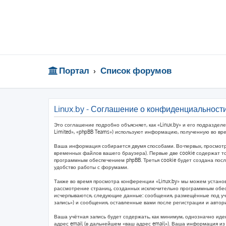
Портал
Список форумов
Linux.by - Соглашение о конфиденциальност
Это соглашение подробно объясняет, как «Linux.by» и его подразделе
Limited», «phpBB Teams») используют информацию, полученную во вр
Ваша информация собирается двумя способами. Во-первых, просмотр
временных файлов вашего браузера). Первые две cookie содержат то
программным обеспечением phpBB. Третья cookie будет создана пос
удобство работы с форумами.
Также во время просмотра конференции «Linux.by» мы можем установ
рассмотрение страниц, созданных исключительно программным обес
исчерпываются, следующие данные: сообщения, размещённые под учё
запись») и сообщения, оставленные вами после регистрации и авто
Ваша учётная запись будет содержать, как минимум, однозначно ид
адрес email (в дальнейшем «ваш адрес email»). Ваша информация и