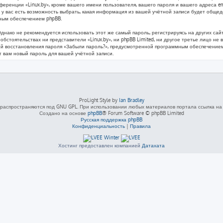
ренции «Linux.by», кроме вашего имени пользователя, вашего пароля и вашего адреса ema
у вас есть возможность выбрать, какая информация из вашей учётной записи будет общедос
ным обеспечением phpBB.
ко не рекомендуется использовать этот же самый пароль, регистрируясь на других сайта
х обстоятельствах ни представители «Linux.by», ни phpBB Limited, ни другое третье лицо не
ией восстановления пароля «Забыли пароль?», предусмотренной программным обеспечением
т вам новый пароль для вашей учётной записи.
ProLight Style by
Ian Bradley
распространяются под GNU GPL. При использовании любых материалов портала ссылка на L
Создано на основе
phpBB
® Forum Software © phpBB Limited
Русская поддержка phpBB
Конфиденциальность
|
Правила
Хостинг предоставлен компанией
Датахата