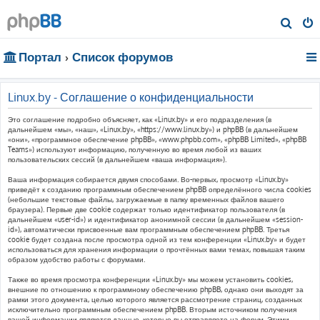
П
о
Портал
Список форумов
и
с
к
Linux.by - Соглашение о конфиденциальности
Это соглашение подробно объясняет, как «Linux.by» и его подразделения (в
дальнейшем «мы», «наш», «Linux.by», «https://www.linux.by») и phpBB (в дальнейшем
«они», «программное обеспечение phpBB», «www.phpbb.com», «phpBB Limited», «phpBB
Teams») используют информацию, полученную во время любой из ваших
пользовательских сессий (в дальнейшем «ваша информация»).
Ваша информация собирается двумя способами. Во-первых, просмотр «Linux.by»
приведёт к созданию программным обеспечением phpBB определённого числа cookies
(небольшие текстовые файлы, загружаемые в папку временных файлов вашего
браузера). Первые две cookie содержат только идентификатор пользователя (в
дальнейшем «user-id») и идентификатор анонимной сессии (в дальнейшем «session-
id»), автоматически присвоенные вам программным обеспечением phpBB. Третья
cookie будет создана после просмотра одной из тем конференции «Linux.by» и будет
использоваться для хранения информации о прочтённых вами темах, повышая таким
образом удобство работы с форумами.
Также во время просмотра конференции «Linux.by» мы можем установить cookies,
внешние по отношению к программному обеспечению phpBB, однако они выходят за
рамки этого документа, целью которого является рассмотрение страниц, созданных
исключительно программным обеспечением phpBB. Вторым источником получения
вашей информации являются данные, которые вы отправляете на форум. Этими