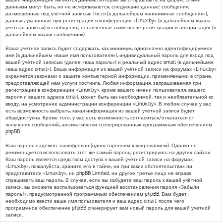
данными могут быть, но не исчерпываются, следующие данные: сообщения,
размещённые под учётной записью Гостя (в дальнейшем «анонимные сообщения»),
данные, указанные при регистрации в конференции «Linux.by» (в дальнейшем «ваша
учётная запись») и сообщения, оставленные вами после регистрации и авторизации (в
дальнейшем «ваши сообщения»).
Ваша учётная запись будет содержать, как минимум, однозначно идентифицируемое
имя (в дальнейшем «ваше имя пользователя»), индивидуальный пароль для входа под
вашей учётной записью (далее «ваш пароль») и реальный адрес email (в дальнейшем
«ваш адрес email»). Ваша информация из вашей учётной записи на форумах «Linux.by»
охраняется законами о защите компьютерной информации, применяемыми в стране,
предоставляющей нам услуги хостинга. Любая информация, запрашиваемая при
регистрации в конференции «Linux.by», кроме вашего имени пользователя, вашего
пароля и вашего адреса email, может быть как необходимой, так и необязательной ко
вводу, на усмотрение администрации конференции «Linux.by». В любом случае у вас
есть возможность выбрать, какая информация из вашей учётной записи будет
общедоступна. Кроме того, у вас есть возможность согласиться/отказаться от
получения сообщений, автоматически сгенерированных программным обеспечением
phpBB.
Ваш пароль надёжно зашифрован (односторонним хэшированием). Однако не
рекомендуется использовать этот же самый пароль, регистрируясь на других сайтах.
Ваш пароль является средством доступа к вашей учётной записи на форумах
«Linux.by», пожалуйста, храните его в тайне, ни при каких обстоятельствах ни
представители «Linux.by», ни phpBB Limited, ни другое третье лицо не вправе
спрашивать ваш пароль. В случае, если вы забудете ваш пароль к вашей учётной
записи, вы сможете воспользоваться функцией восстановления пароля «Забыли
пароль?», предусмотренной программным обеспечением phpBB. Вам будет
необходимо ввести ваше имя пользователя и ваш адрес email, после чего
программное обеспечение phpBB сгенерирует вам новый пароль для вашей учётной
записи.