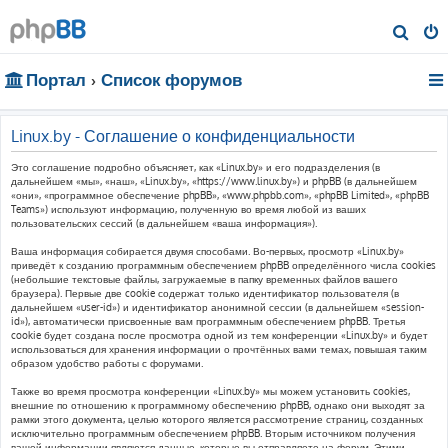
П
о
Портал
Список форумов
и
с
к
Linux.by - Соглашение о конфиденциальности
Это соглашение подробно объясняет, как «Linux.by» и его подразделения (в
дальнейшем «мы», «наш», «Linux.by», «https://www.linux.by») и phpBB (в дальнейшем
«они», «программное обеспечение phpBB», «www.phpbb.com», «phpBB Limited», «phpBB
Teams») используют информацию, полученную во время любой из ваших
пользовательских сессий (в дальнейшем «ваша информация»).
Ваша информация собирается двумя способами. Во-первых, просмотр «Linux.by»
приведёт к созданию программным обеспечением phpBB определённого числа cookies
(небольшие текстовые файлы, загружаемые в папку временных файлов вашего
браузера). Первые две cookie содержат только идентификатор пользователя (в
дальнейшем «user-id») и идентификатор анонимной сессии (в дальнейшем «session-
id»), автоматически присвоенные вам программным обеспечением phpBB. Третья
cookie будет создана после просмотра одной из тем конференции «Linux.by» и будет
использоваться для хранения информации о прочтённых вами темах, повышая таким
образом удобство работы с форумами.
Также во время просмотра конференции «Linux.by» мы можем установить cookies,
внешние по отношению к программному обеспечению phpBB, однако они выходят за
рамки этого документа, целью которого является рассмотрение страниц, созданных
исключительно программным обеспечением phpBB. Вторым источником получения
вашей информации являются данные, которые вы отправляете на форум. Этими