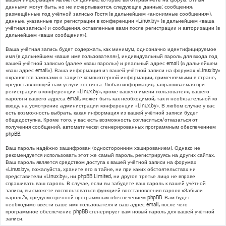
данными могут быть, но не исчерпываются, следующие данные: сообщения,
размещённые под учётной записью Гостя (в дальнейшем «анонимные сообщения»),
данные, указанные при регистрации в конференции «Linux.by» (в дальнейшем «ваша
учётная запись») и сообщения, оставленные вами после регистрации и авторизации (в
дальнейшем «ваши сообщения»).
Ваша учётная запись будет содержать, как минимум, однозначно идентифицируемое
имя (в дальнейшем «ваше имя пользователя»), индивидуальный пароль для входа под
вашей учётной записью (далее «ваш пароль») и реальный адрес email (в дальнейшем
«ваш адрес email»). Ваша информация из вашей учётной записи на форумах «Linux.by»
охраняется законами о защите компьютерной информации, применяемыми в стране,
предоставляющей нам услуги хостинга. Любая информация, запрашиваемая при
регистрации в конференции «Linux.by», кроме вашего имени пользователя, вашего
пароля и вашего адреса email, может быть как необходимой, так и необязательной ко
вводу, на усмотрение администрации конференции «Linux.by». В любом случае у вас
есть возможность выбрать, какая информация из вашей учётной записи будет
общедоступна. Кроме того, у вас есть возможность согласиться/отказаться от
получения сообщений, автоматически сгенерированных программным обеспечением
phpBB.
Ваш пароль надёжно зашифрован (односторонним хэшированием). Однако не
рекомендуется использовать этот же самый пароль, регистрируясь на других сайтах.
Ваш пароль является средством доступа к вашей учётной записи на форумах
«Linux.by», пожалуйста, храните его в тайне, ни при каких обстоятельствах ни
представители «Linux.by», ни phpBB Limited, ни другое третье лицо не вправе
спрашивать ваш пароль. В случае, если вы забудете ваш пароль к вашей учётной
записи, вы сможете воспользоваться функцией восстановления пароля «Забыли
пароль?», предусмотренной программным обеспечением phpBB. Вам будет
необходимо ввести ваше имя пользователя и ваш адрес email, после чего
программное обеспечение phpBB сгенерирует вам новый пароль для вашей учётной
записи.