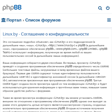
П
о
Портал
Список форумов
и
с
к
Linux.by - Соглашение о конфиденциальности
Это соглашение подробно объясняет, как «Linux.by» и его подразделения (в
дальнейшем «мы», «наш», «Linux.by», «https://www.linux.by») и phpBB (в дальнейшем
«они», «программное обеспечение phpBB», «www.phpbb.com», «phpBB Limited», «phpBB
Teams») используют информацию, полученную во время любой из ваших
пользовательских сессий (в дальнейшем «ваша информация»).
Ваша информация собирается двумя способами. Во-первых, просмотр «Linux.by»
приведёт к созданию программным обеспечением phpBB определённого числа cookies
(небольшие текстовые файлы, загружаемые в папку временных файлов вашего
браузера). Первые две cookie содержат только идентификатор пользователя (в
дальнейшем «user-id») и идентификатор анонимной сессии (в дальнейшем «session-
id»), автоматически присвоенные вам программным обеспечением phpBB. Третья
cookie будет создана после просмотра одной из тем конференции «Linux.by» и будет
использоваться для хранения информации о прочтённых вами темах, повышая таким
образом удобство работы с форумами.
Также во время просмотра конференции «Linux.by» мы можем установить cookies,
внешние по отношению к программному обеспечению phpBB, однако они выходят за
рамки этого документа, целью которого является рассмотрение страниц, созданных
исключительно программным обеспечением phpBB. Вторым источником получения
вашей информации являются данные, которые вы отправляете на форум. Этими