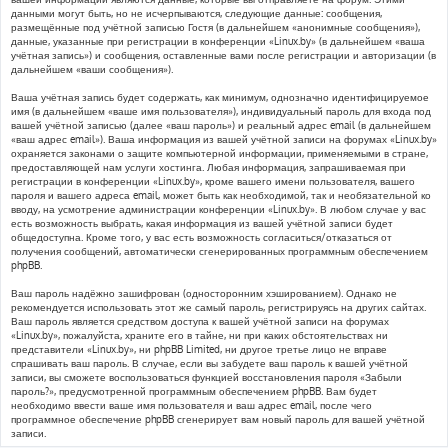
данными могут быть, но не исчерпываются, следующие данные: сообщения,
размещённые под учётной записью Гостя (в дальнейшем «анонимные сообщения»),
данные, указанные при регистрации в конференции «Linux.by» (в дальнейшем «ваша
учётная запись») и сообщения, оставленные вами после регистрации и авторизации (в
дальнейшем «ваши сообщения»).
Ваша учётная запись будет содержать, как минимум, однозначно идентифицируемое
имя (в дальнейшем «ваше имя пользователя»), индивидуальный пароль для входа под
вашей учётной записью (далее «ваш пароль») и реальный адрес email (в дальнейшем
«ваш адрес email»). Ваша информация из вашей учётной записи на форумах «Linux.by»
охраняется законами о защите компьютерной информации, применяемыми в стране,
предоставляющей нам услуги хостинга. Любая информация, запрашиваемая при
регистрации в конференции «Linux.by», кроме вашего имени пользователя, вашего
пароля и вашего адреса email, может быть как необходимой, так и необязательной ко
вводу, на усмотрение администрации конференции «Linux.by». В любом случае у вас
есть возможность выбрать, какая информация из вашей учётной записи будет
общедоступна. Кроме того, у вас есть возможность согласиться/отказаться от
получения сообщений, автоматически сгенерированных программным обеспечением
phpBB.
Ваш пароль надёжно зашифрован (односторонним хэшированием). Однако не
рекомендуется использовать этот же самый пароль, регистрируясь на других сайтах.
Ваш пароль является средством доступа к вашей учётной записи на форумах
«Linux.by», пожалуйста, храните его в тайне, ни при каких обстоятельствах ни
представители «Linux.by», ни phpBB Limited, ни другое третье лицо не вправе
спрашивать ваш пароль. В случае, если вы забудете ваш пароль к вашей учётной
записи, вы сможете воспользоваться функцией восстановления пароля «Забыли
пароль?», предусмотренной программным обеспечением phpBB. Вам будет
необходимо ввести ваше имя пользователя и ваш адрес email, после чего
программное обеспечение phpBB сгенерирует вам новый пароль для вашей учётной
записи.