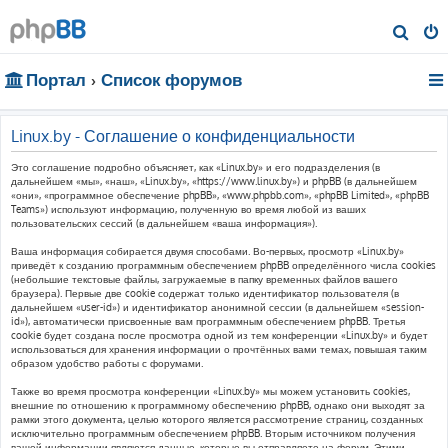
П
о
Портал
Список форумов
и
с
к
Linux.by - Соглашение о конфиденциальности
Это соглашение подробно объясняет, как «Linux.by» и его подразделения (в
дальнейшем «мы», «наш», «Linux.by», «https://www.linux.by») и phpBB (в дальнейшем
«они», «программное обеспечение phpBB», «www.phpbb.com», «phpBB Limited», «phpBB
Teams») используют информацию, полученную во время любой из ваших
пользовательских сессий (в дальнейшем «ваша информация»).
Ваша информация собирается двумя способами. Во-первых, просмотр «Linux.by»
приведёт к созданию программным обеспечением phpBB определённого числа cookies
(небольшие текстовые файлы, загружаемые в папку временных файлов вашего
браузера). Первые две cookie содержат только идентификатор пользователя (в
дальнейшем «user-id») и идентификатор анонимной сессии (в дальнейшем «session-
id»), автоматически присвоенные вам программным обеспечением phpBB. Третья
cookie будет создана после просмотра одной из тем конференции «Linux.by» и будет
использоваться для хранения информации о прочтённых вами темах, повышая таким
образом удобство работы с форумами.
Также во время просмотра конференции «Linux.by» мы можем установить cookies,
внешние по отношению к программному обеспечению phpBB, однако они выходят за
рамки этого документа, целью которого является рассмотрение страниц, созданных
исключительно программным обеспечением phpBB. Вторым источником получения
вашей информации являются данные, которые вы отправляете на форум. Этими