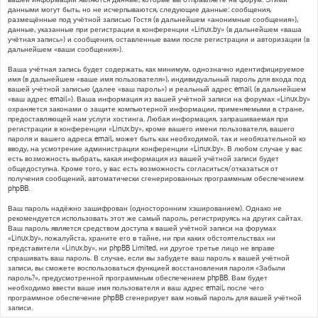
данными могут быть, но не исчерпываются, следующие данные: сообщения,
размещённые под учётной записью Гостя (в дальнейшем «анонимные сообщения»),
данные, указанные при регистрации в конференции «Linux.by» (в дальнейшем «ваша
учётная запись») и сообщения, оставленные вами после регистрации и авторизации (в
дальнейшем «ваши сообщения»).
Ваша учётная запись будет содержать, как минимум, однозначно идентифицируемое
имя (в дальнейшем «ваше имя пользователя»), индивидуальный пароль для входа под
вашей учётной записью (далее «ваш пароль») и реальный адрес email (в дальнейшем
«ваш адрес email»). Ваша информация из вашей учётной записи на форумах «Linux.by»
охраняется законами о защите компьютерной информации, применяемыми в стране,
предоставляющей нам услуги хостинга. Любая информация, запрашиваемая при
регистрации в конференции «Linux.by», кроме вашего имени пользователя, вашего
пароля и вашего адреса email, может быть как необходимой, так и необязательной ко
вводу, на усмотрение администрации конференции «Linux.by». В любом случае у вас
есть возможность выбрать, какая информация из вашей учётной записи будет
общедоступна. Кроме того, у вас есть возможность согласиться/отказаться от
получения сообщений, автоматически сгенерированных программным обеспечением
phpBB.
Ваш пароль надёжно зашифрован (односторонним хэшированием). Однако не
рекомендуется использовать этот же самый пароль, регистрируясь на других сайтах.
Ваш пароль является средством доступа к вашей учётной записи на форумах
«Linux.by», пожалуйста, храните его в тайне, ни при каких обстоятельствах ни
представители «Linux.by», ни phpBB Limited, ни другое третье лицо не вправе
спрашивать ваш пароль. В случае, если вы забудете ваш пароль к вашей учётной
записи, вы сможете воспользоваться функцией восстановления пароля «Забыли
пароль?», предусмотренной программным обеспечением phpBB. Вам будет
необходимо ввести ваше имя пользователя и ваш адрес email, после чего
программное обеспечение phpBB сгенерирует вам новый пароль для вашей учётной
записи.