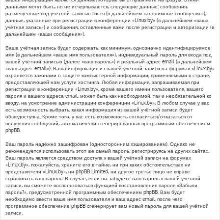
данными могут быть, но не исчерпываются, следующие данные: сообщения,
размещённые под учётной записью Гостя (в дальнейшем «анонимные сообщения»),
данные, указанные при регистрации в конференции «Linux.by» (в дальнейшем «ваша
учётная запись») и сообщения, оставленные вами после регистрации и авторизации (в
дальнейшем «ваши сообщения»).
Ваша учётная запись будет содержать, как минимум, однозначно идентифицируемое
имя (в дальнейшем «ваше имя пользователя»), индивидуальный пароль для входа под
вашей учётной записью (далее «ваш пароль») и реальный адрес email (в дальнейшем
«ваш адрес email»). Ваша информация из вашей учётной записи на форумах «Linux.by»
охраняется законами о защите компьютерной информации, применяемыми в стране,
предоставляющей нам услуги хостинга. Любая информация, запрашиваемая при
регистрации в конференции «Linux.by», кроме вашего имени пользователя, вашего
пароля и вашего адреса email, может быть как необходимой, так и необязательной ко
вводу, на усмотрение администрации конференции «Linux.by». В любом случае у вас
есть возможность выбрать, какая информация из вашей учётной записи будет
общедоступна. Кроме того, у вас есть возможность согласиться/отказаться от
получения сообщений, автоматически сгенерированных программным обеспечением
phpBB.
Ваш пароль надёжно зашифрован (односторонним хэшированием). Однако не
рекомендуется использовать этот же самый пароль, регистрируясь на других сайтах.
Ваш пароль является средством доступа к вашей учётной записи на форумах
«Linux.by», пожалуйста, храните его в тайне, ни при каких обстоятельствах ни
представители «Linux.by», ни phpBB Limited, ни другое третье лицо не вправе
спрашивать ваш пароль. В случае, если вы забудете ваш пароль к вашей учётной
записи, вы сможете воспользоваться функцией восстановления пароля «Забыли
пароль?», предусмотренной программным обеспечением phpBB. Вам будет
необходимо ввести ваше имя пользователя и ваш адрес email, после чего
программное обеспечение phpBB сгенерирует вам новый пароль для вашей учётной
записи.