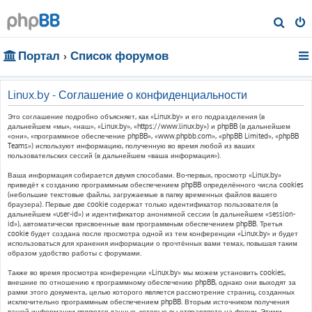
П
о
Портал
Список форумов
и
с
к
Linux.by - Соглашение о конфиденциальности
Это соглашение подробно объясняет, как «Linux.by» и его подразделения (в
дальнейшем «мы», «наш», «Linux.by», «https://www.linux.by») и phpBB (в дальнейшем
«они», «программное обеспечение phpBB», «www.phpbb.com», «phpBB Limited», «phpBB
Teams») используют информацию, полученную во время любой из ваших
пользовательских сессий (в дальнейшем «ваша информация»).
Ваша информация собирается двумя способами. Во-первых, просмотр «Linux.by»
приведёт к созданию программным обеспечением phpBB определённого числа cookies
(небольшие текстовые файлы, загружаемые в папку временных файлов вашего
браузера). Первые две cookie содержат только идентификатор пользователя (в
дальнейшем «user-id») и идентификатор анонимной сессии (в дальнейшем «session-
id»), автоматически присвоенные вам программным обеспечением phpBB. Третья
cookie будет создана после просмотра одной из тем конференции «Linux.by» и будет
использоваться для хранения информации о прочтённых вами темах, повышая таким
образом удобство работы с форумами.
Также во время просмотра конференции «Linux.by» мы можем установить cookies,
внешние по отношению к программному обеспечению phpBB, однако они выходят за
рамки этого документа, целью которого является рассмотрение страниц, созданных
исключительно программным обеспечением phpBB. Вторым источником получения
вашей информации являются данные, которые вы отправляете на форум. Этими