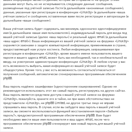
данными могут быть, но не исчерпываются, следующие данные: сообщения,
размещённые под учётной записью Гостя (в дальнейшем «анонимные сообщения»),
данные, указанные при регистрации в конференции «Linux.by» (в дальнейшем «ваша
учётная запись») и сообщения, оставленные вами после регистрации и авторизации (в
дальнейшем «ваши сообщения»).
Ваша учётная запись будет содержать, как минимум, однозначно идентифицируемое
имя (в дальнейшем «ваше имя пользователя»), индивидуальный пароль для входа под
вашей учётной записью (далее «ваш пароль») и реальный адрес email (в дальнейшем
«ваш адрес email»). Ваша информация из вашей учётной записи на форумах «Linux.by»
охраняется законами о защите компьютерной информации, применяемыми в стране,
предоставляющей нам услуги хостинга. Любая информация, запрашиваемая при
регистрации в конференции «Linux.by», кроме вашего имени пользователя, вашего
пароля и вашего адреса email, может быть как необходимой, так и необязательной ко
вводу, на усмотрение администрации конференции «Linux.by». В любом случае у вас
есть возможность выбрать, какая информация из вашей учётной записи будет
общедоступна. Кроме того, у вас есть возможность согласиться/отказаться от
получения сообщений, автоматически сгенерированных программным обеспечением
phpBB.
Ваш пароль надёжно зашифрован (односторонним хэшированием). Однако не
рекомендуется использовать этот же самый пароль, регистрируясь на других сайтах.
Ваш пароль является средством доступа к вашей учётной записи на форумах
«Linux.by», пожалуйста, храните его в тайне, ни при каких обстоятельствах ни
представители «Linux.by», ни phpBB Limited, ни другое третье лицо не вправе
спрашивать ваш пароль. В случае, если вы забудете ваш пароль к вашей учётной
записи, вы сможете воспользоваться функцией восстановления пароля «Забыли
пароль?», предусмотренной программным обеспечением phpBB. Вам будет
необходимо ввести ваше имя пользователя и ваш адрес email, после чего
программное обеспечение phpBB сгенерирует вам новый пароль для вашей учётной
записи.