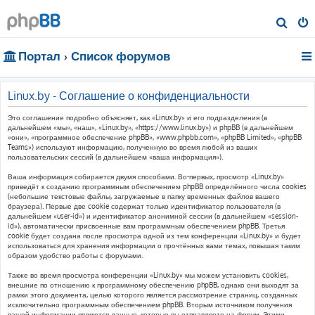
П
о
Портал
Список форумов
и
с
к
Linux.by - Соглашение о конфиденциальности
Это соглашение подробно объясняет, как «Linux.by» и его подразделения (в
дальнейшем «мы», «наш», «Linux.by», «https://www.linux.by») и phpBB (в дальнейшем
«они», «программное обеспечение phpBB», «www.phpbb.com», «phpBB Limited», «phpBB
Teams») используют информацию, полученную во время любой из ваших
пользовательских сессий (в дальнейшем «ваша информация»).
Ваша информация собирается двумя способами. Во-первых, просмотр «Linux.by»
приведёт к созданию программным обеспечением phpBB определённого числа cookies
(небольшие текстовые файлы, загружаемые в папку временных файлов вашего
браузера). Первые две cookie содержат только идентификатор пользователя (в
дальнейшем «user-id») и идентификатор анонимной сессии (в дальнейшем «session-
id»), автоматически присвоенные вам программным обеспечением phpBB. Третья
cookie будет создана после просмотра одной из тем конференции «Linux.by» и будет
использоваться для хранения информации о прочтённых вами темах, повышая таким
образом удобство работы с форумами.
Также во время просмотра конференции «Linux.by» мы можем установить cookies,
внешние по отношению к программному обеспечению phpBB, однако они выходят за
рамки этого документа, целью которого является рассмотрение страниц, созданных
исключительно программным обеспечением phpBB. Вторым источником получения
вашей информации являются данные, которые вы отправляете на форум. Этими