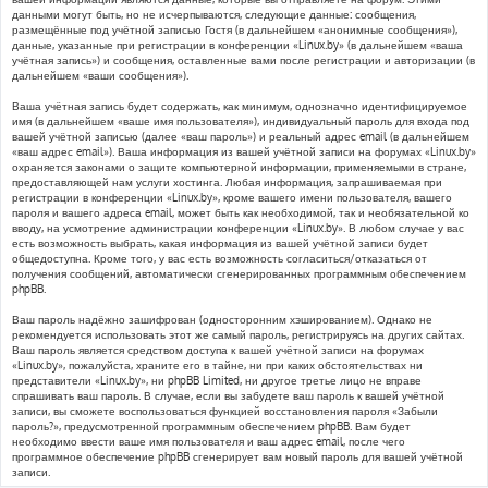
данными могут быть, но не исчерпываются, следующие данные: сообщения,
размещённые под учётной записью Гостя (в дальнейшем «анонимные сообщения»),
данные, указанные при регистрации в конференции «Linux.by» (в дальнейшем «ваша
учётная запись») и сообщения, оставленные вами после регистрации и авторизации (в
дальнейшем «ваши сообщения»).
Ваша учётная запись будет содержать, как минимум, однозначно идентифицируемое
имя (в дальнейшем «ваше имя пользователя»), индивидуальный пароль для входа под
вашей учётной записью (далее «ваш пароль») и реальный адрес email (в дальнейшем
«ваш адрес email»). Ваша информация из вашей учётной записи на форумах «Linux.by»
охраняется законами о защите компьютерной информации, применяемыми в стране,
предоставляющей нам услуги хостинга. Любая информация, запрашиваемая при
регистрации в конференции «Linux.by», кроме вашего имени пользователя, вашего
пароля и вашего адреса email, может быть как необходимой, так и необязательной ко
вводу, на усмотрение администрации конференции «Linux.by». В любом случае у вас
есть возможность выбрать, какая информация из вашей учётной записи будет
общедоступна. Кроме того, у вас есть возможность согласиться/отказаться от
получения сообщений, автоматически сгенерированных программным обеспечением
phpBB.
Ваш пароль надёжно зашифрован (односторонним хэшированием). Однако не
рекомендуется использовать этот же самый пароль, регистрируясь на других сайтах.
Ваш пароль является средством доступа к вашей учётной записи на форумах
«Linux.by», пожалуйста, храните его в тайне, ни при каких обстоятельствах ни
представители «Linux.by», ни phpBB Limited, ни другое третье лицо не вправе
спрашивать ваш пароль. В случае, если вы забудете ваш пароль к вашей учётной
записи, вы сможете воспользоваться функцией восстановления пароля «Забыли
пароль?», предусмотренной программным обеспечением phpBB. Вам будет
необходимо ввести ваше имя пользователя и ваш адрес email, после чего
программное обеспечение phpBB сгенерирует вам новый пароль для вашей учётной
записи.