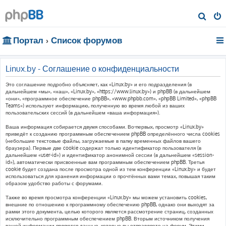
П
о
Портал
Список форумов
и
с
к
Linux.by - Соглашение о конфиденциальности
Это соглашение подробно объясняет, как «Linux.by» и его подразделения (в
дальнейшем «мы», «наш», «Linux.by», «https://www.linux.by») и phpBB (в дальнейшем
«они», «программное обеспечение phpBB», «www.phpbb.com», «phpBB Limited», «phpBB
Teams») используют информацию, полученную во время любой из ваших
пользовательских сессий (в дальнейшем «ваша информация»).
Ваша информация собирается двумя способами. Во-первых, просмотр «Linux.by»
приведёт к созданию программным обеспечением phpBB определённого числа cookies
(небольшие текстовые файлы, загружаемые в папку временных файлов вашего
браузера). Первые две cookie содержат только идентификатор пользователя (в
дальнейшем «user-id») и идентификатор анонимной сессии (в дальнейшем «session-
id»), автоматически присвоенные вам программным обеспечением phpBB. Третья
cookie будет создана после просмотра одной из тем конференции «Linux.by» и будет
использоваться для хранения информации о прочтённых вами темах, повышая таким
образом удобство работы с форумами.
Также во время просмотра конференции «Linux.by» мы можем установить cookies,
внешние по отношению к программному обеспечению phpBB, однако они выходят за
рамки этого документа, целью которого является рассмотрение страниц, созданных
исключительно программным обеспечением phpBB. Вторым источником получения
вашей информации являются данные, которые вы отправляете на форум. Этими