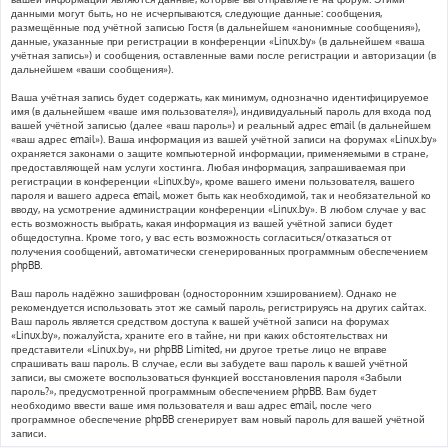
данными могут быть, но не исчерпываются, следующие данные: сообщения,
размещённые под учётной записью Гостя (в дальнейшем «анонимные сообщения»),
данные, указанные при регистрации в конференции «Linux.by» (в дальнейшем «ваша
учётная запись») и сообщения, оставленные вами после регистрации и авторизации (в
дальнейшем «ваши сообщения»).
Ваша учётная запись будет содержать, как минимум, однозначно идентифицируемое
имя (в дальнейшем «ваше имя пользователя»), индивидуальный пароль для входа под
вашей учётной записью (далее «ваш пароль») и реальный адрес email (в дальнейшем
«ваш адрес email»). Ваша информация из вашей учётной записи на форумах «Linux.by»
охраняется законами о защите компьютерной информации, применяемыми в стране,
предоставляющей нам услуги хостинга. Любая информация, запрашиваемая при
регистрации в конференции «Linux.by», кроме вашего имени пользователя, вашего
пароля и вашего адреса email, может быть как необходимой, так и необязательной ко
вводу, на усмотрение администрации конференции «Linux.by». В любом случае у вас
есть возможность выбрать, какая информация из вашей учётной записи будет
общедоступна. Кроме того, у вас есть возможность согласиться/отказаться от
получения сообщений, автоматически сгенерированных программным обеспечением
phpBB.
Ваш пароль надёжно зашифрован (односторонним хэшированием). Однако не
рекомендуется использовать этот же самый пароль, регистрируясь на других сайтах.
Ваш пароль является средством доступа к вашей учётной записи на форумах
«Linux.by», пожалуйста, храните его в тайне, ни при каких обстоятельствах ни
представители «Linux.by», ни phpBB Limited, ни другое третье лицо не вправе
спрашивать ваш пароль. В случае, если вы забудете ваш пароль к вашей учётной
записи, вы сможете воспользоваться функцией восстановления пароля «Забыли
пароль?», предусмотренной программным обеспечением phpBB. Вам будет
необходимо ввести ваше имя пользователя и ваш адрес email, после чего
программное обеспечение phpBB сгенерирует вам новый пароль для вашей учётной
записи.