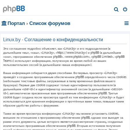
П
о
Портал
Список форумов
и
с
к
Linux.by - Соглашение о конфиденциальности
Это соглашение подробно объясняет, как «Linux.by» и его подразделения (в
дальнейшем «мы», «наш», «Linux.by», «https://www.linux.by») и phpBB (в дальнейшем
«они», «программное обеспечение phpBB», «www.phpbb.com», «phpBB Limited», «phpBB
Teams») используют информацию, полученную во время любой из ваших
пользовательских сессий (в дальнейшем «ваша информация»).
Ваша информация собирается двумя способами. Во-первых, просмотр «Linux.by»
приведёт к созданию программным обеспечением phpBB определённого числа cookies
(небольшие текстовые файлы, загружаемые в папку временных файлов вашего
браузера). Первые две cookie содержат только идентификатор пользователя (в
дальнейшем «user-id») и идентификатор анонимной сессии (в дальнейшем «session-
id»), автоматически присвоенные вам программным обеспечением phpBB. Третья
cookie будет создана после просмотра одной из тем конференции «Linux.by» и будет
использоваться для хранения информации о прочтённых вами темах, повышая таким
образом удобство работы с форумами.
Также во время просмотра конференции «Linux.by» мы можем установить cookies,
внешние по отношению к программному обеспечению phpBB, однако они выходят за
рамки этого документа, целью которого является рассмотрение страниц, созданных
исключительно программным обеспечением phpBB. Вторым источником получения
вашей информации являются данные, которые вы отправляете на форум. Этими