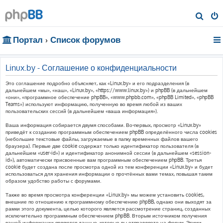
П
о
Портал
Список форумов
и
с
к
Linux.by - Соглашение о конфиденциальности
Это соглашение подробно объясняет, как «Linux.by» и его подразделения (в
дальнейшем «мы», «наш», «Linux.by», «https://www.linux.by») и phpBB (в дальнейшем
«они», «программное обеспечение phpBB», «www.phpbb.com», «phpBB Limited», «phpBB
Teams») используют информацию, полученную во время любой из ваших
пользовательских сессий (в дальнейшем «ваша информация»).
Ваша информация собирается двумя способами. Во-первых, просмотр «Linux.by»
приведёт к созданию программным обеспечением phpBB определённого числа cookies
(небольшие текстовые файлы, загружаемые в папку временных файлов вашего
браузера). Первые две cookie содержат только идентификатор пользователя (в
дальнейшем «user-id») и идентификатор анонимной сессии (в дальнейшем «session-
id»), автоматически присвоенные вам программным обеспечением phpBB. Третья
cookie будет создана после просмотра одной из тем конференции «Linux.by» и будет
использоваться для хранения информации о прочтённых вами темах, повышая таким
образом удобство работы с форумами.
Также во время просмотра конференции «Linux.by» мы можем установить cookies,
внешние по отношению к программному обеспечению phpBB, однако они выходят за
рамки этого документа, целью которого является рассмотрение страниц, созданных
исключительно программным обеспечением phpBB. Вторым источником получения
вашей информации являются данные, которые вы отправляете на форум. Этими