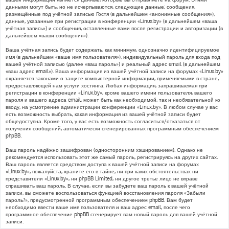
данными могут быть, но не исчерпываются, следующие данные: сообщения,
размещённые под учётной записью Гостя (в дальнейшем «анонимные сообщения»),
данные, указанные при регистрации в конференции «Linux.by» (в дальнейшем «ваша
учётная запись») и сообщения, оставленные вами после регистрации и авторизации (в
дальнейшем «ваши сообщения»).
Ваша учётная запись будет содержать, как минимум, однозначно идентифицируемое
имя (в дальнейшем «ваше имя пользователя»), индивидуальный пароль для входа под
вашей учётной записью (далее «ваш пароль») и реальный адрес email (в дальнейшем
«ваш адрес email»). Ваша информация из вашей учётной записи на форумах «Linux.by»
охраняется законами о защите компьютерной информации, применяемыми в стране,
предоставляющей нам услуги хостинга. Любая информация, запрашиваемая при
регистрации в конференции «Linux.by», кроме вашего имени пользователя, вашего
пароля и вашего адреса email, может быть как необходимой, так и необязательной ко
вводу, на усмотрение администрации конференции «Linux.by». В любом случае у вас
есть возможность выбрать, какая информация из вашей учётной записи будет
общедоступна. Кроме того, у вас есть возможность согласиться/отказаться от
получения сообщений, автоматически сгенерированных программным обеспечением
phpBB.
Ваш пароль надёжно зашифрован (односторонним хэшированием). Однако не
рекомендуется использовать этот же самый пароль, регистрируясь на других сайтах.
Ваш пароль является средством доступа к вашей учётной записи на форумах
«Linux.by», пожалуйста, храните его в тайне, ни при каких обстоятельствах ни
представители «Linux.by», ни phpBB Limited, ни другое третье лицо не вправе
спрашивать ваш пароль. В случае, если вы забудете ваш пароль к вашей учётной
записи, вы сможете воспользоваться функцией восстановления пароля «Забыли
пароль?», предусмотренной программным обеспечением phpBB. Вам будет
необходимо ввести ваше имя пользователя и ваш адрес email, после чего
программное обеспечение phpBB сгенерирует вам новый пароль для вашей учётной
записи.