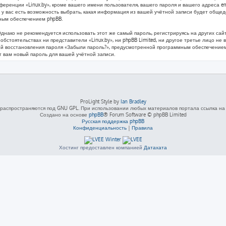
ренции «Linux.by», кроме вашего имени пользователя, вашего пароля и вашего адреса ema
у вас есть возможность выбрать, какая информация из вашей учётной записи будет общедос
ным обеспечением phpBB.
ко не рекомендуется использовать этот же самый пароль, регистрируясь на других сайта
х обстоятельствах ни представители «Linux.by», ни phpBB Limited, ни другое третье лицо не
ией восстановления пароля «Забыли пароль?», предусмотренной программным обеспечением
т вам новый пароль для вашей учётной записи.
ProLight Style by
Ian Bradley
распространяются под GNU GPL. При использовании любых материалов портала ссылка на L
Создано на основе
phpBB
® Forum Software © phpBB Limited
Русская поддержка phpBB
Конфиденциальность
|
Правила
Хостинг предоставлен компанией
Датахата