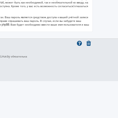
il, может быть как необходимой, так и необязательной ко вводу, на
тупна. Кроме того, у вас есть возможность согласиться/отказаться
х. Ваш пароль является средством доступа к вашей учётной записи
 вправе спрашивать ваш пароль. В случае, если вы забудете ваш
 phpBB. Вам будет необходимо ввести ваше имя пользователя и ваш
inux.by обязательна