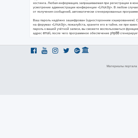
хостинга. Любая информация, запрашиваемая при регистрации в конфе
усмотрение администрации конференции «Linux.by». В любом случае 
от получения сообщений, автоматически сгенерированных программ
Ваш пароль надёжно зашифрован (односторонним хэшированием). Одна
на форумах «Linux.by», пожалуйста, храните его в тайне, ни при каки
пароль к вашей учётной записи, вы сможете воспользоваться функц
адрес email, после чего программное обеспечение phpBB сгенерируе
Материалы портала 