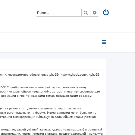
Поиск
Расширенный пои
м «они», «программное обеспечение phpBB», «www.phpbb.com», «phpBB
ookies (небольшие текстовые файлы, загружаемые в папку
ссии (в дальнейшем «session-id»), автоматически присвоенные вам
 информации о прочтённых вами темах, повышая таким образом
т за рамки этого документа, целью которого является
ые вы отправляете на форум. Этими данными могут быть, но не
страции в конференции «Linux.by» (в дальнейшем «ваша учётная
 входа под вашей учётной записью (далее «ваш пароль») и реальный
ой информации, применяемыми в стране, предоставляющей нам услуги