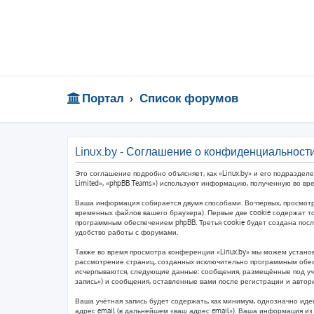
Портал
Список форумов
Linux.by - Соглашение о конфиденциальност
Это соглашение подробно объясняет, как «Linux.by» и его подразделе
Limited», «phpBB Teams») используют информацию, полученную во вр
Ваша информация собирается двумя способами. Во-первых, просмотр
временных файлов вашего браузера). Первые две cookie содержат то
программным обеспечением phpBB. Третья cookie будет создана пос
удобство работы с форумами.
Также во время просмотра конференции «Linux.by» мы можем установ
рассмотрение страниц, созданных исключительно программным обес
исчерпываются, следующие данные: сообщения, размещённые под учё
запись») и сообщения, оставленные вами после регистрации и авто
Ваша учётная запись будет содержать, как минимум, однозначно ид
адрес email (в дальнейшем «ваш адрес email»). Ваша информация и