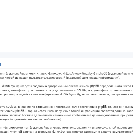
и
ния (в дальнейшем «мы», «наш», «Linux.by», «https://www.linux.by») и phpBB (в дальнейше
емя любой из ваших пользовательских сессий (в дальнейшем «ваша информация»).
 «Linux.by» приведёт к созданию программным обеспечением phpBB определённого числа c
лько идентификатор пользователя (в дальнейшем «user-id») и идентификатор анонимной се
ле просмотра одной из тем конференции «Linux.by» и будет использоваться для хранения
ить cookies, внешние по отношению к программному обеспечению phpBB, однако они выходя
печением phpBB. Вторым источником получения вашей информации являются данные, котор
тной записью Гостя (в дальнейшем «анонимные сообщения»), данные, указанные при реги
ризации (в дальнейшем «ваши сообщения»).
ентифицируемое имя (в дальнейшем «ваше имя пользователя»), индивидуальный пароль для
з вашей учётной записи на форумах «Linux.by» охраняется законами о защите компьютерн