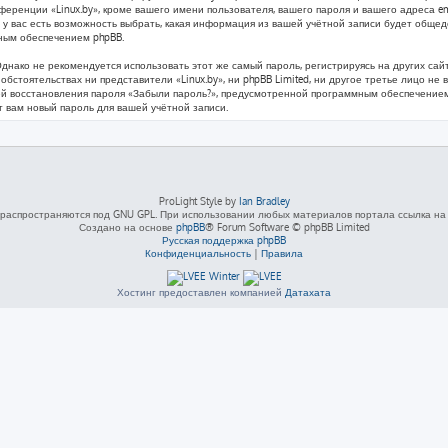
ренции «Linux.by», кроме вашего имени пользователя, вашего пароля и вашего адреса ema
у вас есть возможность выбрать, какая информация из вашей учётной записи будет общедос
ным обеспечением phpBB.
ко не рекомендуется использовать этот же самый пароль, регистрируясь на других сайта
х обстоятельствах ни представители «Linux.by», ни phpBB Limited, ни другое третье лицо не
ией восстановления пароля «Забыли пароль?», предусмотренной программным обеспечением
т вам новый пароль для вашей учётной записи.
ProLight Style by
Ian Bradley
распространяются под GNU GPL. При использовании любых материалов портала ссылка на L
Создано на основе
phpBB
® Forum Software © phpBB Limited
Русская поддержка phpBB
Конфиденциальность
|
Правила
Хостинг предоставлен компанией
Датахата