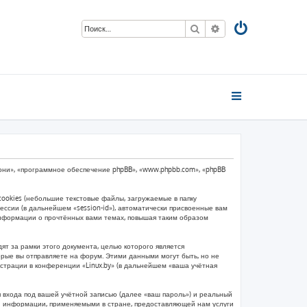
Поиск
Расширенный пои
м «они», «программное обеспечение phpBB», «www.phpbb.com», «phpBB
ookies (небольшие текстовые файлы, загружаемые в папку
ссии (в дальнейшем «session-id»), автоматически присвоенные вам
 информации о прочтённых вами темах, повышая таким образом
т за рамки этого документа, целью которого является
ые вы отправляете на форум. Этими данными могут быть, но не
страции в конференции «Linux.by» (в дальнейшем «ваша учётная
 входа под вашей учётной записью (далее «ваш пароль») и реальный
ой информации, применяемыми в стране, предоставляющей нам услуги