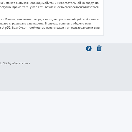
il, может быть как необходимой, так и необязательной ко вводу, на
тупна. Кроме того, у вас есть возможность согласиться/отказаться
х. Ваш пароль является средством доступа к вашей учётной записи
 вправе спрашивать ваш пароль. В случае, если вы забудете ваш
 phpBB. Вам будет необходимо ввести ваше имя пользователя и ваш
inux.by обязательна