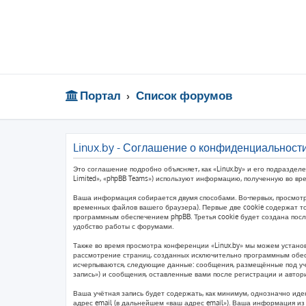
Портал
Список форумов
Linux.by - Соглашение о конфиденциальност
Это соглашение подробно объясняет, как «Linux.by» и его подразделе
Limited», «phpBB Teams») используют информацию, полученную во вр
Ваша информация собирается двумя способами. Во-первых, просмотр
временных файлов вашего браузера). Первые две cookie содержат то
программным обеспечением phpBB. Третья cookie будет создана пос
удобство работы с форумами.
Также во время просмотра конференции «Linux.by» мы можем установ
рассмотрение страниц, созданных исключительно программным обес
исчерпываются, следующие данные: сообщения, размещённые под учё
запись») и сообщения, оставленные вами после регистрации и авто
Ваша учётная запись будет содержать, как минимум, однозначно ид
адрес email (в дальнейшем «ваш адрес email»). Ваша информация и