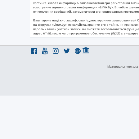
хостинга. Любая информация, запрашиваемая при регистрации в конфе
усмотрение администрации конференции «Linux.by». В любом случае 
от получения сообщений, автоматически сгенерированных программ
Ваш пароль надёжно зашифрован (односторонним хэшированием). Одна
на форумах «Linux.by», пожалуйста, храните его в тайне, ни при каки
пароль к вашей учётной записи, вы сможете воспользоваться функц
адрес email, после чего программное обеспечение phpBB сгенерируе
Материалы портала 