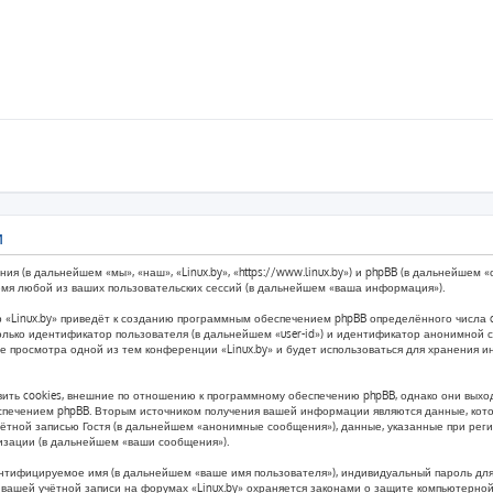
и
ния (в дальнейшем «мы», «наш», «Linux.by», «https://www.linux.by») и phpBB (в дальнейше
емя любой из ваших пользовательских сессий (в дальнейшем «ваша информация»).
 «Linux.by» приведёт к созданию программным обеспечением phpBB определённого числа c
лько идентификатор пользователя (в дальнейшем «user-id») и идентификатор анонимной се
ле просмотра одной из тем конференции «Linux.by» и будет использоваться для хранения
ить cookies, внешние по отношению к программному обеспечению phpBB, однако они выходя
печением phpBB. Вторым источником получения вашей информации являются данные, котор
тной записью Гостя (в дальнейшем «анонимные сообщения»), данные, указанные при реги
ризации (в дальнейшем «ваши сообщения»).
ентифицируемое имя (в дальнейшем «ваше имя пользователя»), индивидуальный пароль для
з вашей учётной записи на форумах «Linux.by» охраняется законами о защите компьютерн