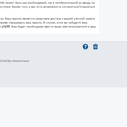
il, может быть как необходимой, так и необязательной ко вводу, на
тупна. Кроме того, у вас есть возможность согласиться/отказаться
х. Ваш пароль является средством доступа к вашей учётной записи
 вправе спрашивать ваш пароль. В случае, если вы забудете ваш
 phpBB. Вам будет необходимо ввести ваше имя пользователя и ваш
inux.by обязательна