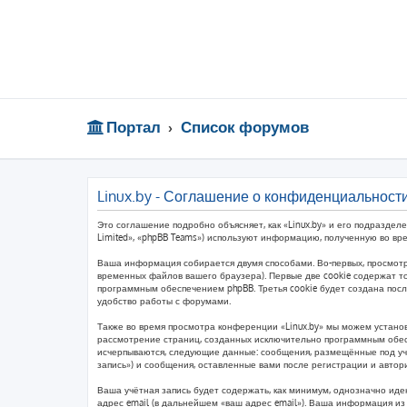
Портал
Список форумов
Linux.by - Соглашение о конфиденциальност
Это соглашение подробно объясняет, как «Linux.by» и его подразделе
Limited», «phpBB Teams») используют информацию, полученную во вр
Ваша информация собирается двумя способами. Во-первых, просмотр
временных файлов вашего браузера). Первые две cookie содержат то
программным обеспечением phpBB. Третья cookie будет создана пос
удобство работы с форумами.
Также во время просмотра конференции «Linux.by» мы можем установ
рассмотрение страниц, созданных исключительно программным обес
исчерпываются, следующие данные: сообщения, размещённые под учё
запись») и сообщения, оставленные вами после регистрации и авто
Ваша учётная запись будет содержать, как минимум, однозначно ид
адрес email (в дальнейшем «ваш адрес email»). Ваша информация и