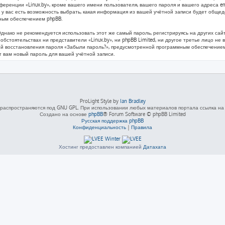
ренции «Linux.by», кроме вашего имени пользователя, вашего пароля и вашего адреса ema
у вас есть возможность выбрать, какая информация из вашей учётной записи будет общедос
ным обеспечением phpBB.
ко не рекомендуется использовать этот же самый пароль, регистрируясь на других сайта
х обстоятельствах ни представители «Linux.by», ни phpBB Limited, ни другое третье лицо не
ией восстановления пароля «Забыли пароль?», предусмотренной программным обеспечением
т вам новый пароль для вашей учётной записи.
ProLight Style by
Ian Bradley
распространяются под GNU GPL. При использовании любых материалов портала ссылка на L
Создано на основе
phpBB
® Forum Software © phpBB Limited
Русская поддержка phpBB
Конфиденциальность
|
Правила
Хостинг предоставлен компанией
Датахата