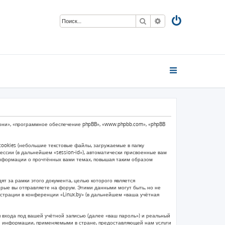
Поиск
Расширенный пои
м «они», «программное обеспечение phpBB», «www.phpbb.com», «phpBB
ookies (небольшие текстовые файлы, загружаемые в папку
ссии (в дальнейшем «session-id»), автоматически присвоенные вам
 информации о прочтённых вами темах, повышая таким образом
т за рамки этого документа, целью которого является
ые вы отправляете на форум. Этими данными могут быть, но не
страции в конференции «Linux.by» (в дальнейшем «ваша учётная
 входа под вашей учётной записью (далее «ваш пароль») и реальный
ой информации, применяемыми в стране, предоставляющей нам услуги