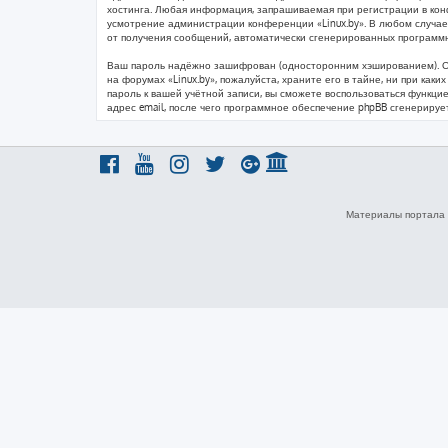
хостинга. Любая информация, запрашиваемая при регистрации в конфе
усмотрение администрации конференции «Linux.by». В любом случае 
от получения сообщений, автоматически сгенерированных программ
Ваш пароль надёжно зашифрован (односторонним хэшированием). Одна
на форумах «Linux.by», пожалуйста, храните его в тайне, ни при каки
пароль к вашей учётной записи, вы сможете воспользоваться функц
адрес email, после чего программное обеспечение phpBB сгенерируе
Материалы портала 