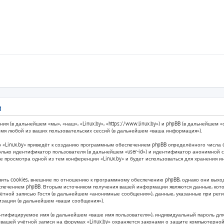
и
ния (в дальнейшем «мы», «наш», «Linux.by», «https://www.linux.by») и phpBB (в дальнейше
емя любой из ваших пользовательских сессий (в дальнейшем «ваша информация»).
 «Linux.by» приведёт к созданию программным обеспечением phpBB определённого числа c
лько идентификатор пользователя (в дальнейшем «user-id») и идентификатор анонимной се
ле просмотра одной из тем конференции «Linux.by» и будет использоваться для хранения
ить cookies, внешние по отношению к программному обеспечению phpBB, однако они выходя
печением phpBB. Вторым источником получения вашей информации являются данные, котор
тной записью Гостя (в дальнейшем «анонимные сообщения»), данные, указанные при реги
ризации (в дальнейшем «ваши сообщения»).
ентифицируемое имя (в дальнейшем «ваше имя пользователя»), индивидуальный пароль для
з вашей учётной записи на форумах «Linux.by» охраняется законами о защите компьютерн