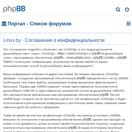
П
о
Портал
Список форумов
и
с
к
Linux.by - Соглашение о конфиденциальности
Это соглашение подробно объясняет, как «Linux.by» и его подразделения (в
дальнейшем «мы», «наш», «Linux.by», «https://www.linux.by») и phpBB (в дальнейшем
«они», «программное обеспечение phpBB», «www.phpbb.com», «phpBB Limited», «phpBB
Teams») используют информацию, полученную во время любой из ваших
пользовательских сессий (в дальнейшем «ваша информация»).
Ваша информация собирается двумя способами. Во-первых, просмотр «Linux.by»
приведёт к созданию программным обеспечением phpBB определённого числа cookies
(небольшие текстовые файлы, загружаемые в папку временных файлов вашего
браузера). Первые две cookie содержат только идентификатор пользователя (в
дальнейшем «user-id») и идентификатор анонимной сессии (в дальнейшем «session-
id»), автоматически присвоенные вам программным обеспечением phpBB. Третья
cookie будет создана после просмотра одной из тем конференции «Linux.by» и будет
использоваться для хранения информации о прочтённых вами темах, повышая таким
образом удобство работы с форумами.
Также во время просмотра конференции «Linux.by» мы можем установить cookies,
внешние по отношению к программному обеспечению phpBB, однако они выходят за
рамки этого документа, целью которого является рассмотрение страниц, созданных
исключительно программным обеспечением phpBB. Вторым источником получения
вашей информации являются данные, которые вы отправляете на форум. Этими