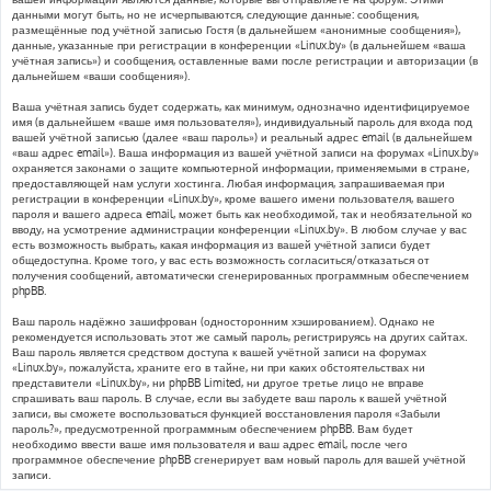
данными могут быть, но не исчерпываются, следующие данные: сообщения,
размещённые под учётной записью Гостя (в дальнейшем «анонимные сообщения»),
данные, указанные при регистрации в конференции «Linux.by» (в дальнейшем «ваша
учётная запись») и сообщения, оставленные вами после регистрации и авторизации (в
дальнейшем «ваши сообщения»).
Ваша учётная запись будет содержать, как минимум, однозначно идентифицируемое
имя (в дальнейшем «ваше имя пользователя»), индивидуальный пароль для входа под
вашей учётной записью (далее «ваш пароль») и реальный адрес email (в дальнейшем
«ваш адрес email»). Ваша информация из вашей учётной записи на форумах «Linux.by»
охраняется законами о защите компьютерной информации, применяемыми в стране,
предоставляющей нам услуги хостинга. Любая информация, запрашиваемая при
регистрации в конференции «Linux.by», кроме вашего имени пользователя, вашего
пароля и вашего адреса email, может быть как необходимой, так и необязательной ко
вводу, на усмотрение администрации конференции «Linux.by». В любом случае у вас
есть возможность выбрать, какая информация из вашей учётной записи будет
общедоступна. Кроме того, у вас есть возможность согласиться/отказаться от
получения сообщений, автоматически сгенерированных программным обеспечением
phpBB.
Ваш пароль надёжно зашифрован (односторонним хэшированием). Однако не
рекомендуется использовать этот же самый пароль, регистрируясь на других сайтах.
Ваш пароль является средством доступа к вашей учётной записи на форумах
«Linux.by», пожалуйста, храните его в тайне, ни при каких обстоятельствах ни
представители «Linux.by», ни phpBB Limited, ни другое третье лицо не вправе
спрашивать ваш пароль. В случае, если вы забудете ваш пароль к вашей учётной
записи, вы сможете воспользоваться функцией восстановления пароля «Забыли
пароль?», предусмотренной программным обеспечением phpBB. Вам будет
необходимо ввести ваше имя пользователя и ваш адрес email, после чего
программное обеспечение phpBB сгенерирует вам новый пароль для вашей учётной
записи.